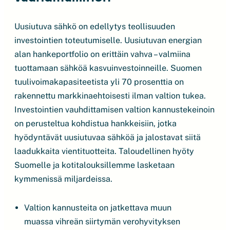
Uusiutuva sähkö on edellytys teollisuuden
investointien toteutumiselle. Uusiutuvan energian
alan hankeportfolio on erittäin vahva – valmiina
tuottamaan sähköä kasvuinvestoinneille. Suomen
tuulivoimakapasiteetista yli 70 prosenttia on
rakennettu markkinaehtoisesti ilman valtion tukea.
Investointien vauhdittamisen valtion kannustekeinoin
on perusteltua kohdistua hankkeisiin, jotka
hyödyntävät uusiutuvaa sähköä ja jalostavat siitä
laadukkaita vientituotteita. Taloudellinen hyöty
Suomelle ja kotitalouksillemme lasketaan
kymmenissä miljardeissa.
Valtion kannusteita on jatkettava muun
muassa vihreän siirtymän verohyvityksen