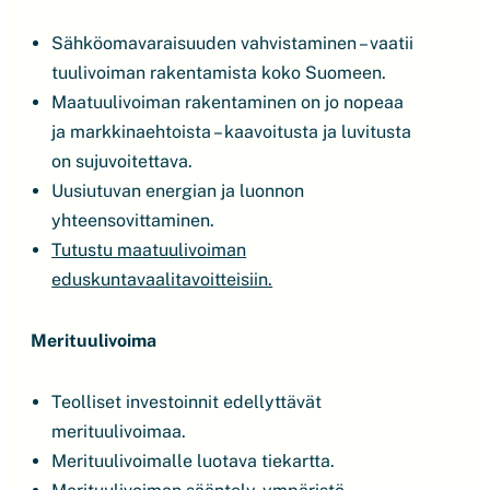
Sähköomavaraisuuden vahvistaminen – vaatii
tuulivoiman rakentamista koko Suomeen.
Maatuulivoiman rakentaminen on jo nopeaa
ja markkinaehtoista – kaavoitusta ja luvitusta
on sujuvoitettava.
Uusiutuvan energian ja luonnon
yhteensovittaminen.
Tutustu maatuulivoiman
eduskuntavaalitavoitteisiin.
Merituulivoima
Teolliset investoinnit edellyttävät
merituulivoimaa.
Merituulivoimalle luotava tiekartta.