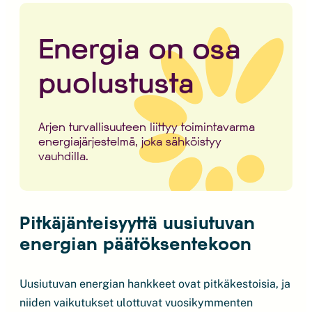
Energia on osa
puolustusta
Arjen turvallisuuteen liittyy toimintavarma
energiajärjestelmä, joka sähköistyy
vauhdilla.
Pitkäjänteisyyttä uusiutuvan
energian päätöksentekoon
Uusiutuvan energian hankkeet ovat pitkäkestoisia, ja
niiden vaikutukset ulottuvat vuosikymmenten