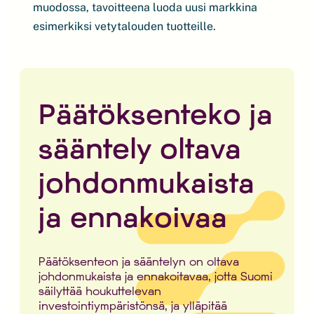
muodossa, tavoitteena luoda uusi markkina
esimerkiksi vetytalouden tuotteille.
Päätöksenteko ja
sääntely oltava
johdonmukaista
ja ennakoivaa
Päätöksenteon ja sääntelyn on oltava
johdonmukaista ja ennakoitavaa, jotta Suomi
säilyttää houkuttelevan
investointiympäristönsä, ja ylläpitää