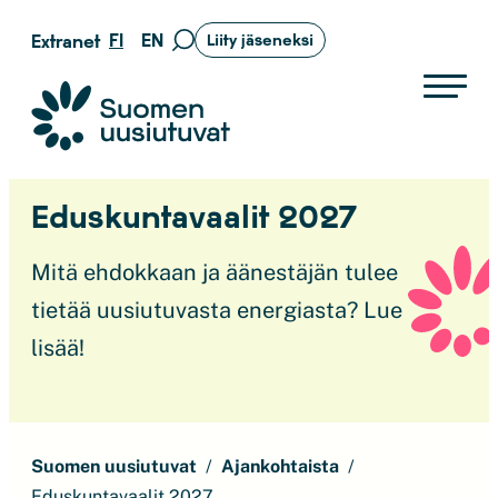
Siirry
FI
EN
Extranet
Liity jäseneksi
Siirry
suoraan
hakusivulle
sisältöön
Suomen uusiutuvat ry
Eduskuntavaalit 2027
Mitä ehdokkaan ja äänestäjän tulee
tietää uusiutuvasta energiasta? Lue
lisää!
Suomen uusiutuvat
Ajankohtaista
Eduskuntavaalit 2027