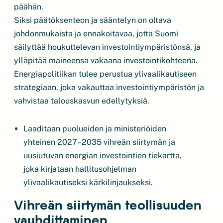
päähän.
Siksi päätöksenteon ja sääntelyn on oltava
johdonmukaista ja ennakoitavaa, jotta Suomi
säilyttää houkuttelevan investointiympäristönsä, ja
ylläpitää maineensa vakaana investointikohteena.
Energiapolitiikan tulee perustua ylivaalikautiseen
strategiaan, joka vakauttaa investointiympäristön ja
vahvistaa talouskasvun edellytyksiä.
Laaditaan puolueiden ja ministeriöiden
yhteinen 2027–2035 vihreän siirtymän ja
uusiutuvan energian investointien tiekartta,
joka kirjataan hallitusohjelman
ylivaalikautiseksi kärkilinjaukseksi.
Vihreän siirtymän teollisuuden
vauhdittaminen