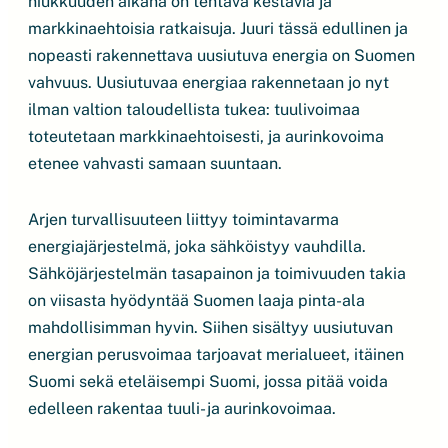
niukkuuden aikana on tehtävä kestäviä ja
markkinaehtoisia ratkaisuja. Juuri tässä edullinen ja
nopeasti rakennettava uusiutuva energia on Suomen
vahvuus. Uusiutuvaa energiaa rakennetaan jo nyt
ilman valtion taloudellista tukea: tuulivoimaa
toteutetaan markkinaehtoisesti, ja aurinkovoima
etenee vahvasti samaan suuntaan.
Arjen turvallisuuteen liittyy toimintavarma
energiajärjestelmä, joka sähköistyy vauhdilla.
Sähköjärjestelmän tasapainon ja toimivuuden takia
on viisasta hyödyntää Suomen laaja pinta-ala
mahdollisimman hyvin. Siihen sisältyy uusiutuvan
energian perusvoimaa tarjoavat merialueet, itäinen
Suomi sekä eteläisempi Suomi, jossa pitää voida
edelleen rakentaa tuuli- ja aurinkovoimaa.