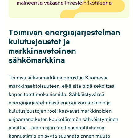
maineensa vakaana investointikohteena.
Toimivan energiajärjestelmän
kulutusjoustot ja
markkinavetoinen
sähkömarkkina
Toimiva sähkömarkkina perustuu Suomessa
markkinaehtoisuuteen, eikä sitä pidä sekoittaa
kapasiteettimekanismilla. Sähköistyvässä
energiajärjestelmässä energiavarastoinnin ja
kulutusjoustojen rooli kasvavat markkinoiden
ohjaamana kuten kaukolämmön sähköistyminen
osoittaa. Uuden ajan teollisuuspolitiikassa
kannustimia on syytä suunnata ennen muuta