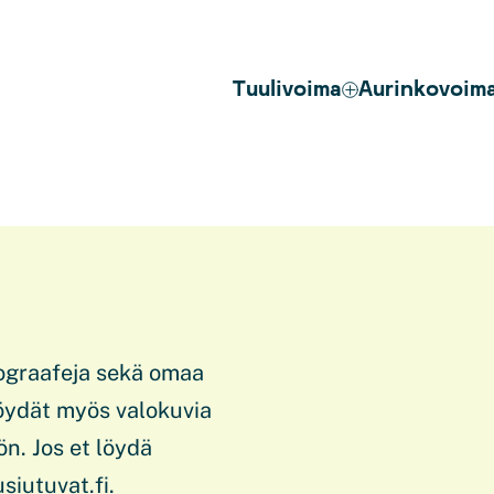
Tuulivoima
Aurinkovoim
fograafeja sekä omaa
öydät myös valokuvia
n. Jos et löydä
siutuvat.fi.