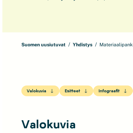
Suomen uusiutuvat
Yhdistys
Materiaalipank
Valokuvia
Esitteet
Infograafit
Valokuvia