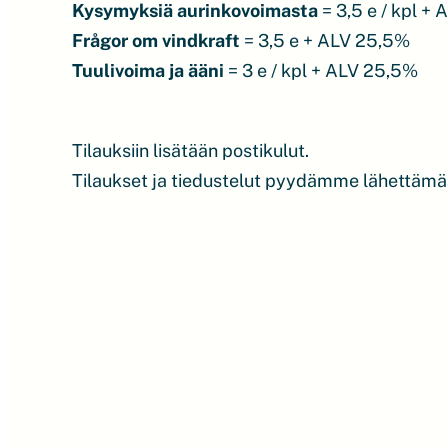
Kysymyksiä aurinkovoimasta
= 3,5 e / kpl +
Frågor om vindkraft
= 3,5 e + ALV 25,5%
Tuulivoima ja ääni
= 3 e / kpl + ALV 25,5%
Tilauksiin lisätään postikulut.
Tilaukset ja tiedustelut pyydämme lähettämää