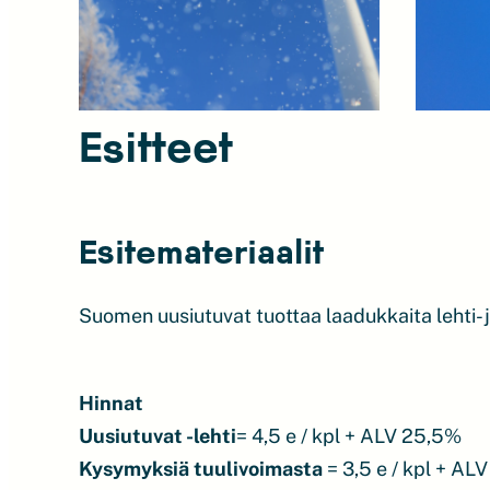
Esitteet
Esitemateriaalit
Suomen uusiutuvat tuottaa laadukkaita lehti- j
Hinnat
U
usiutuvat -lehti
= 4,5 e / kpl + ALV 25,5%
Kysymyksiä tuulivoimasta
= 3,5 e / kpl + AL