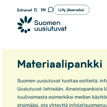
Siirry
FI
EN
Liity jäseneksi
Extranet
Siirry
suoraan
hakusivulle
sisältöön
Suomen uusiutuvat ry
Materiaalipankki
Suomen uusiutuvat tuottaa esitteitä, in
Uusiutuvat-lehteään. Aineistopankista l
tuulivoimasta esimerkiksi median käyttöö
etsimääsi, ota yhteyttä info(at)suomenuu