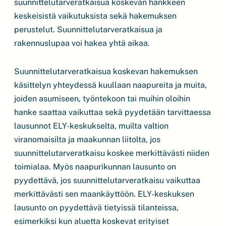
suunnittelutarveratkaisua koskevan hankkeen
keskeisistä vaikutuksista sekä hakemuksen
perustelut. Suunnittelutarveratkaisua ja
rakennuslupaa voi hakea yhtä aikaa.
Suunnittelutarveratkaisua koskevan hakemuksen
käsittelyn yhteydessä kuullaan naapureita ja muita,
joiden asumiseen, työntekoon tai muihin oloihin
hanke saattaa vaikuttaa sekä pyydetään tarvittaessa
lausunnot ELY-keskukselta, muilta valtion
viranomaisilta ja maakunnan liitolta, jos
suunnittelutarveratkaisu koskee merkittävästi niiden
toimialaa. Myös naapurikunnan lausunto on
pyydettävä, jos suunnittelutarveratkaisu vaikuttaa
merkittävästi sen maankäyttöön. ELY-keskuksen
lausunto on pyydettävä tietyissä tilanteissa,
esimerkiksi kun aluetta koskevat erityiset