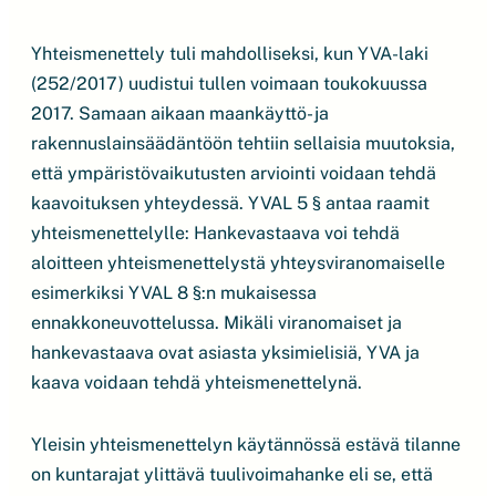
Yhteismenettely tuli mahdolliseksi, kun YVA-laki
(252/2017) uudistui tullen voimaan toukokuussa
2017. Samaan aikaan maankäyttö- ja
rakennuslainsäädäntöön tehtiin sellaisia muutoksia,
että ympäristövaikutusten arviointi voidaan tehdä
kaavoituksen yhteydessä. YVAL 5 § antaa raamit
yhteismenettelylle: Hankevastaava voi tehdä
aloitteen yhteismenettelystä yhteysviranomaiselle
esimerkiksi YVAL 8 §:n mukaisessa
ennakkoneuvottelussa. Mikäli viranomaiset ja
hankevastaava ovat asiasta yksimielisiä, YVA ja
kaava voidaan tehdä yhteismenettelynä.
Yleisin yhteismenettelyn käytännössä estävä tilanne
on kuntarajat ylittävä tuulivoimahanke eli se, että