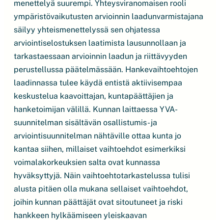
menettelyä suurempi. Yhteysviranomaisen rooli
ympäristövaikutusten arvioinnin laadunvarmistajana
säilyy yhteismenettelyssä sen ohjatessa
arviointiselostuksen laatimista lausunnollaan ja
tarkastaessaan arvioinnin laadun ja riittävyyden
perustellussa päätelmässään. Hankevaihtoehtojen
laadinnassa tulee käydä entistä aktiivisempaa
keskustelua kaavoittajan, kuntapäättäjien ja
hanketoimijan välillä. Kunnan laittaessa YVA-
suunnitelman sisältävän osallistumis- ja
arviointisuunnitelman nähtäville ottaa kunta jo
kantaa siihen, millaiset vaihtoehdot esimerkiksi
voimalakorkeuksien salta ovat kunnassa
hyväksyttyjä. Näin vaihtoehtotarkastelussa tulisi
alusta pitäen olla mukana sellaiset vaihtoehdot,
joihin kunnan päättäjät ovat sitoutuneet ja riski
hankkeen hylkäämiseen yleiskaavan