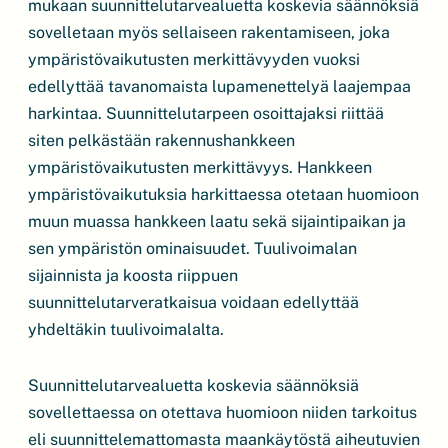
mukaan suunnittelutarvealuetta koskevia säännöksiä
sovelletaan myös sellaiseen rakentamiseen, joka
ympäristövaikutusten merkittävyyden vuoksi
edellyttää tavanomaista lupamenettelyä laajempaa
harkintaa. Suunnittelutarpeen osoittajaksi riittää
siten pelkästään rakennushankkeen
ympäristövaikutusten merkittävyys. Hankkeen
ympäristövaikutuksia harkittaessa otetaan huomioon
muun muassa hankkeen laatu sekä sijaintipaikan ja
sen ympäristön ominaisuudet. Tuulivoimalan
sijainnista ja koosta riippuen
suunnittelutarveratkaisua voidaan edellyttää
yhdeltäkin tuulivoimalalta.
Suunnittelutarvealuetta koskevia säännöksiä
sovellettaessa on otettava huomioon niiden tarkoitus
eli suunnittelemattomasta maankäytöstä aiheutuvien