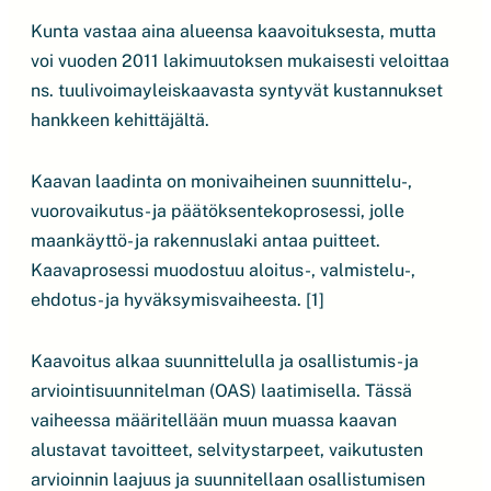
Kunta vastaa aina alueensa kaavoituksesta, mutta
voi vuoden 2011 lakimuutoksen mukaisesti veloittaa
ns. tuulivoimayleiskaavasta syntyvät kustannukset
hankkeen kehittäjältä.
Kaavan laadinta on monivaiheinen suunnittelu-,
vuorovaikutus- ja päätöksentekoprosessi, jolle
maankäyttö- ja rakennuslaki antaa puitteet.
Kaavaprosessi muodostuu aloitus-, valmistelu-,
ehdotus- ja hyväksymisvaiheesta. [1]
Kaavoitus alkaa suunnittelulla ja osallistumis- ja
arviointisuunnitelman (OAS) laatimisella. Tässä
vaiheessa määritellään muun muassa kaavan
alustavat tavoitteet, selvitystarpeet, vaikutusten
arvioinnin laajuus ja suunnitellaan osallistumisen