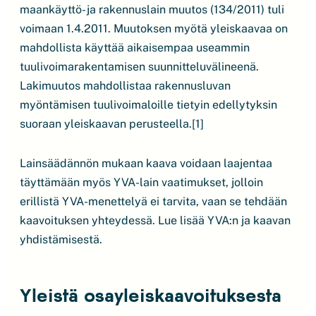
maankäyttö- ja rakennuslain muutos (134/2011) tuli
voimaan 1.4.2011. Muutoksen myötä yleiskaavaa on
mahdollista käyttää aikaisempaa useammin
tuulivoimarakentamisen suunnitteluvälineenä.
Lakimuutos mahdollistaa rakennusluvan
myöntämisen tuulivoimaloille tietyin edellytyksin
suoraan yleiskaavan perusteella.[1]
Lainsäädännön mukaan kaava voidaan laajentaa
täyttämään myös YVA-lain vaatimukset, jolloin
erillistä YVA-menettelyä ei tarvita, vaan se tehdään
kaavoituksen yhteydessä. Lue lisää YVA:n ja kaavan
yhdistämisestä.
Yleistä osayleiskaavoituksesta