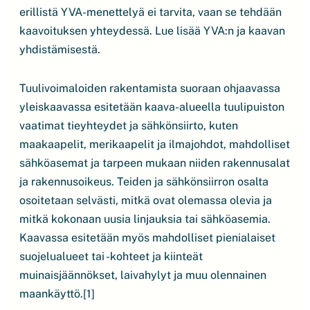
erillistä YVA-menettelyä ei tarvita, vaan se tehdään
kaavoituksen yhteydessä. Lue lisää YVA:n ja kaavan
yhdistämisestä.
Tuulivoimaloiden rakentamista suoraan ohjaavassa
yleiskaavassa esitetään kaava-alueella tuulipuiston
vaatimat tieyhteydet ja sähkönsiirto, kuten
maakaapelit, merikaapelit ja ilmajohdot, mahdolliset
sähköasemat ja tarpeen mukaan niiden rakennusalat
ja rakennusoikeus. Teiden ja sähkönsiirron osalta
osoitetaan selvästi, mitkä ovat olemassa olevia ja
mitkä kokonaan uusia linjauksia tai sähköasemia.
Kaavassa esitetään myös mahdolliset pienialaiset
suojelualueet tai -kohteet ja kiinteät
muinaisjäännökset, laivahylyt ja muu olennainen
maankäyttö.[1]