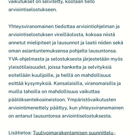
vaikutukset on selvitetty, kootaan tieto
arviointiselostukseen.
Yhteysviranomainen tiedottaa arviointiohjelman ja
arviointiselostuksen vireilläolosta, kokoaa niistä
annetut mielipiteet ja lausunnot ja laatii niiden sekä
oman asiantuntemuksensa pohjalta lausuntonsa.
YVA-ohjelmasta ja selostuksesta järjestetään myös
yleisötilaisuudet, joissa hanketta ja selvityksiä
esitellään kuulijoille, ja heillä on mahdollisuus
esittää kysymyksiä. Kansalaisilla, viranomaisilla ja
muilla tahoilla on mahdollisuus vaikuttaa
päätöksentekoaineistoon. Ympäristövaikutusten
arviointimenettely päättyy, kun yhteysviranomainen
on antanut lausuntonsa arviointiselostuksesta.
Lisätietoa:
Tuulivoimarakentamisen suunnittelu -