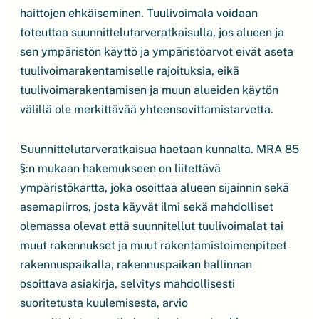
haittojen ehkäiseminen. Tuulivoimala voidaan
toteuttaa suunnittelutarveratkaisulla, jos alueen ja
sen ympäristön käyttö ja ympäristöarvot eivät aseta
tuulivoimarakentamiselle rajoituksia, eikä
tuulivoimarakentamisen ja muun alueiden käytön
välillä ole merkittävää yhteensovittamistarvetta.
Suunnittelutarveratkaisua haetaan kunnalta. MRA 85
§:n mukaan hakemukseen on liitettävä
ympäristökartta, joka osoittaa alueen sijainnin sekä
asemapiirros, josta käyvät ilmi sekä mahdolliset
olemassa olevat että suunnitellut tuulivoimalat tai
muut rakennukset ja muut rakentamistoimenpiteet
rakennuspaikalla, rakennuspaikan hallinnan
osoittava asiakirja, selvitys mahdollisesti
suoritetusta kuulemisesta, arvio