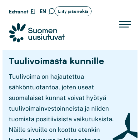
Siirry
FI
EN
Extranet
Liity jäseneksi
Siirry
suoraan
hakusivulle
sisältöön
Suomen uusiutuvat ry
Tuulivoimasta kunnille
Tuulivoima on hajautettua
sähköntuotantoa, joten useat
suomalaiset kunnat voivat hyötyä
tuulivoimainvestoinneista ja niiden
tuomista positiivisista vaikutuksista.
Näille sivuille on koottu etenkin