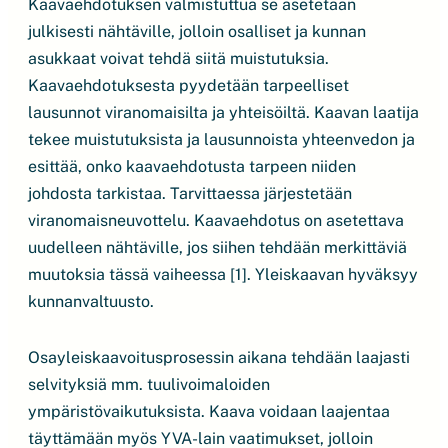
Kaavaehdotuksen valmistuttua se asetetaan
julkisesti nähtäville, jolloin osalliset ja kunnan
asukkaat voivat tehdä siitä muistutuksia.
Kaavaehdotuksesta pyydetään tarpeelliset
lausunnot viranomaisilta ja yhteisöiltä. Kaavan laatija
tekee muistutuksista ja lausunnoista yhteenvedon ja
esittää, onko kaavaehdotusta tarpeen niiden
johdosta tarkistaa. Tarvittaessa järjestetään
viranomaisneuvottelu. Kaavaehdotus on asetettava
uudelleen nähtäville, jos siihen tehdään merkittäviä
muutoksia tässä vaiheessa [1]. Yleiskaavan hyväksyy
kunnanvaltuusto.
Osayleiskaavoitusprosessin aikana tehdään laajasti
selvityksiä mm. tuulivoimaloiden
ympäristövaikutuksista. Kaava voidaan laajentaa
täyttämään myös YVA-lain vaatimukset, jolloin