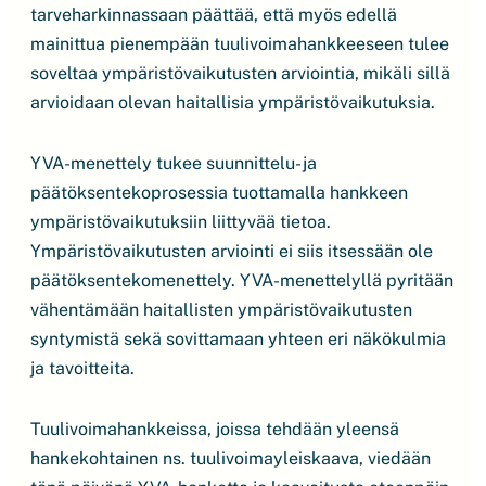
tarveharkinnassaan päättää, että myös edellä
mainittua pienempään tuulivoimahankkeeseen tulee
soveltaa ympäristövaikutusten arviointia, mikäli sillä
arvioidaan olevan haitallisia ympäristövaikutuksia.
YVA-menettely tukee suunnittelu- ja
päätöksentekoprosessia tuottamalla hankkeen
ympäristövaikutuksiin liittyvää tietoa.
Ympäristövaikutusten arviointi ei siis itsessään ole
päätöksentekomenettely. YVA-menettelyllä pyritään
vähentämään haitallisten ympäristövaikutusten
syntymistä sekä sovittamaan yhteen eri näkökulmia
ja tavoitteita.
Tuulivoimahankkeissa, joissa tehdään yleensä
hankekohtainen ns. tuulivoimayleiskaava, viedään