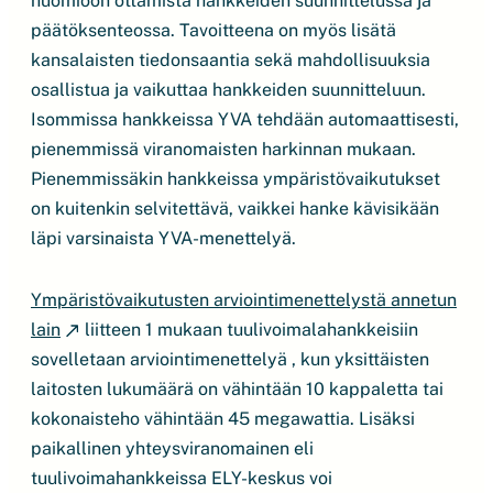
huomioon ottamista hankkeiden suunnittelussa ja
päätöksenteossa. Tavoitteena on myös lisätä
kansalaisten tiedonsaantia sekä mahdollisuuksia
osallistua ja vaikuttaa hankkeiden suunnitteluun.
Isommissa hankkeissa YVA tehdään automaattisesti,
pienemmissä viranomaisten harkinnan mukaan.
Pienemmissäkin hankkeissa ympäristövaikutukset
on kuitenkin selvitettävä, vaikkei hanke kävisikään
läpi varsinaista YVA-menettelyä.
Ympäristövaikutusten arviointimenettelystä annetun
lain
liitteen 1 mukaan tuulivoimalahankkeisiin
sovelletaan arviointimenettelyä , kun yksittäisten
laitosten lukumäärä on vähintään 10 kappaletta tai
kokonaisteho vähintään 45 megawattia. Lisäksi
paikallinen yhteysviranomainen eli
tuulivoimahankkeissa ELY-keskus voi