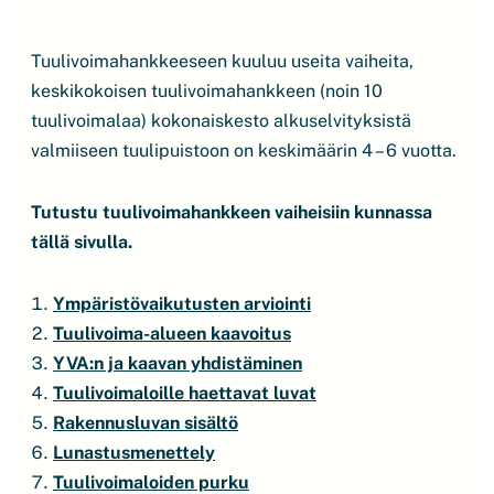
Tuulivoimahankkeeseen kuuluu useita vaiheita,
keskikokoisen tuulivoimahankkeen (noin 10
tuulivoimalaa) kokonaiskesto alkuselvityksistä
valmiiseen tuulipuistoon on keskimäärin 4 – 6 vuotta.
Tutustu tuulivoimahankkeen vaiheisiin kunnassa
tällä sivulla.
Ympäristövaikutusten arviointi
Tuulivoima-alueen kaavoitus
YVA:n ja kaavan yhdistäminen
Tuulivoimaloille haettavat luvat
Rakennusluvan sisältö
Lunastusmenettely
Tuulivoimaloiden purku