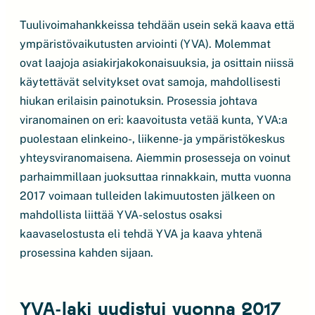
Tuulivoimahankkeissa tehdään usein sekä kaava että
ympäristövaikutusten arviointi (YVA). Molemmat
ovat laajoja asiakirjakokonaisuuksia, ja osittain niissä
käytettävät selvitykset ovat samoja, mahdollisesti
hiukan erilaisin painotuksin. Prosessia johtava
viranomainen on eri: kaavoitusta vetää kunta, YVA:a
puolestaan elinkeino-, liikenne- ja ympäristökeskus
yhteysviranomaisena. Aiemmin prosesseja on voinut
parhaimmillaan juoksuttaa rinnakkain, mutta vuonna
2017 voimaan tulleiden lakimuutosten jälkeen on
mahdollista liittää YVA-selostus osaksi
kaavaselostusta eli tehdä YVA ja kaava yhtenä
prosessina kahden sijaan.
YVA-laki uudistui vuonna 2017