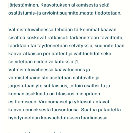
järjestäminen. Kaavoituksen alkamisesta sekä
osallistumis- ja arviointisuunnitelmasta tiedotetaan.
Valmisteluvaiheessa tehdään tärkeimmät kaavan
sisältöä koskevat ratkaisut: tarkennetaan tavoitteita,
laaditaan tai täydennetään selvityksiä, suunnitellaan
kaavaratkaisun periaatteet ja vaihtoehdot sekä
selvitetään niiden vaikutuksia.[1]
Valmisteluvaiheessa kaavaluonnos ja
valmisteluaineisto asetetaan nähtäville ja
järjestetään yleisötilaisuus, jolloin osallisilla ja
kunnan asukkailla on tilaisuus mielipiteen
esittämiseen. Viranomaiset ja yhteisöt antavat
kaavaluonnoksesta lausuntonsa. Saatua palautetta
hyödynnetään kaavaehdotuksen laadinnassa.