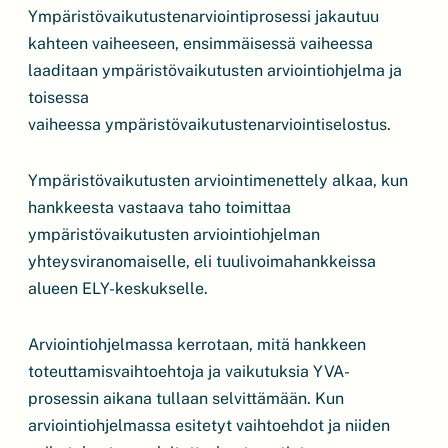
Ympäristövaikutustenarviointiprosessi jakautuu
kahteen vaiheeseen, ensimmäisessä vaiheessa
laaditaan ympäristövaikutusten arviointiohjelma ja
toisessa
vaiheessa ympäristövaikutustenarviointiselostus.
Ympäristövaikutusten arviointimenettely alkaa, kun
hankkeesta vastaava taho toimittaa
ympäristövaikutusten arviointiohjelman
yhteysviranomaiselle, eli tuulivoimahankkeissa
alueen ELY-keskukselle.
Arviointiohjelmassa kerrotaan, mitä hankkeen
toteuttamisvaihtoehtoja ja vaikutuksia YVA-
prosessin aikana tullaan selvittämään. Kun
arviointiohjelmassa esitetyt vaihtoehdot ja niiden