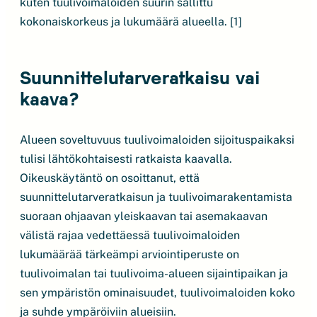
kuten tuulivoimaloiden suurin sallittu
kokonaiskorkeus ja lukumäärä alueella. [1]
Suunnittelutarveratkaisu vai
kaava?
Alueen soveltuvuus tuulivoimaloiden sijoituspaikaksi
tulisi lähtökohtaisesti ratkaista kaavalla.
Oikeuskäytäntö on osoittanut, että
suunnittelutarveratkaisun ja tuulivoimarakentamista
suoraan ohjaavan yleiskaavan tai asemakaavan
välistä rajaa vedettäessä tuulivoimaloiden
lukumäärää tärkeämpi arviointiperuste on
tuulivoimalan tai tuulivoima-alueen sijaintipaikan ja
sen ympäristön ominaisuudet, tuulivoimaloiden koko
ja suhde ympäröiviin alueisiin.