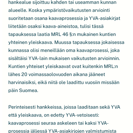
hankealue sijoittuu kahden tai useamman kunnan
alueelle. Koska ympäristövaikutusten arviointi
suoritetaan osana kaavaprosessia ja YVA-asiakirjat
liitetään osaksi kaava-aineistoa, tulisi tässä
tapauksessa laatia MRL 46 §:n mukainen kuntien
yhteinen yleiskaava. Muussa tapauksessa jokaisessa
kunnassa olisi meneillään oma kaavaprosessi, joka
sisältäisi YVA-lain mukaisen vaikutusten arvioinnin.
Kuntien yhteiset yleiskaavat ovat kuitenkin MRL:n
lähes 20 voimassaolovuoden aikana jääneet
harvinaisiksi, eikä niitä ole laadittu vuosiin missään
päin Suomea.
Perinteisesti hankkeissa, joissa laaditaan sekä YVA
että yleiskaava, on edetty YVA-vetoisesti:
kaavaprosessi seuraa askeleen tai kaksi YVA-
prosessia jäljessä YVA-asiakirjojen valmistumista