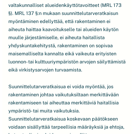
valtakunnalliset alueidenkäyttötavoitteet (MRL 173
§). MRL 137 §:n mukaan suunnittelutarveratkaisun
myöntäminen edellyttää, että rakentaminen ei
aiheuta haittaa kaavoitukselle tai alueiden käytön
muulle järjestämiselle, ei aiheuta haitallista
yhdyskuntakehitystä, rakentaminen on sopivaa
maisemalliselta kannalta eikä vaikeuta erityisten
luonnon- tai kulttuuriympäristön arvojen säilyttämistä
eikä virkistysarvojen turvaamista.
Suunnittelutarveratkaisua ei voida myöntää, jos
rakentaminen johtaa vaikutuksiltaan merkittävään
rakentamiseen tai aiheuttaa merkittäviä haitallisia
ympäristö- tai muita vaikutuksia.
Suunnittelutarveratkaisua koskevaan päätökseen
voidaan sisällyttää tarpeellisia määräyksiä ja ehtoja,