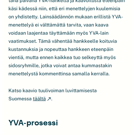
tänä päivänä YVA-hanketta ja kaavoitusta eteenpäin
käsi kädessä niin, että eri menettelyjen kuulemisia
on yhdistetty. Lainsäädännön mukaan erillistä YVA-
menettelyä ei välttämättä tarvita, vaan kaava
voidaan laajentaa täyttämään myös YVA-lain
vaatimukset. Tämä vähentää hankkeelle koituvia
kustannuksia ja nopeuttaa hankkeen eteenpäin
vientiä, mutta ennen kaikkea tuo selkeyttä myös
sidosryhmille, jotka voivat antaa kummastakin
menettelystä kommenttinsa samalla kerralla.
Katso kaavio tuulivoiman luvittamisesta
Suomessa
täältä
.
YVA-prosessi