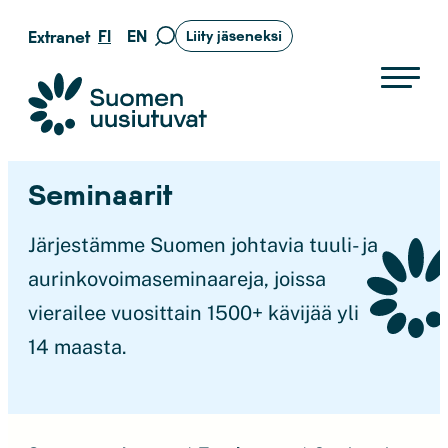
Siirry
FI
EN
Extranet
Liity jäseneksi
Siirry
suoraan
hakusivulle
sisältöön
Suomen uusiutuvat ry
Seminaarit
Järjestämme Suomen johtavia tuuli- ja
aurinkovoimaseminaareja
, joissa
vierailee vuosittain
1
5
00
+
kävijää yli
14
maasta
.