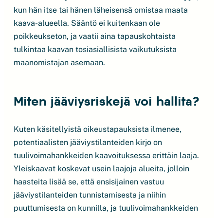
kun hän itse tai hänen läheisensä omistaa maata
kaava-alueella. Sääntö ei kuitenkaan ole
poikkeukseton, ja vaatii aina tapauskohtaista
tulkintaa kaavan tosiasiallisista vaikutuksista
maanomistajan asemaan.
Miten jääviysriskejä voi hallita?
Kuten käsitellyistä oikeustapauksista ilmenee,
potentiaalisten jääviystilanteiden kirjo on
tuulivoimahankkeiden kaavoituksessa erittäin laaja.
Yleiskaavat koskevat usein laajoja alueita, jolloin
haasteita lisää se, että ensisijainen vastuu
jääviystilanteiden tunnistamisesta ja niihin
puuttumisesta on kunnilla, ja tuulivoimahankkeiden