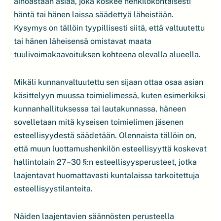
ainoastaan asiaa, joka koskee henkilökohtaisesti
häntä tai hänen laissa säädettyä läheistään.
Kysymys on tällöin tyypillisesti siitä, että valtuutettu
tai hänen läheisensä omistavat maata
tuulivoimakaavoituksen kohteena olevalla alueella.
Mikäli kunnanvaltuutettu sen sijaan ottaa osaa asian
käsittelyyn muussa toimielimessä, kuten esimerkiksi
kunnanhallituksessa tai lautakunnassa, häneen
sovelletaan mitä kyseisen toimielimen jäsenen
esteellisyydestä säädetään. Olennaista tällöin on,
että muun luottamushenkilön esteellisyyttä koskevat
hallintolain 27–30 §:n esteellisyysperusteet, jotka
laajentavat huomattavasti kuntalaissa tarkoitettuja
esteellisyystilanteita.
Näiden laajentavien säännösten perusteella