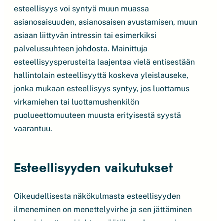
esteellisyys voi syntyä muun muassa
asianosaisuuden, asianosaisen avustamisen, muun
asiaan liittyvän intressin tai esimerkiksi
palvelussuhteen johdosta. Mainittuja
esteellisyysperusteita laajentaa vielä entisestään
hallintolain esteellisyyttä koskeva yleislauseke,
jonka mukaan esteellisyys syntyy, jos luottamus
virkamiehen tai luottamushenkilön
puolueettomuuteen muusta erityisestä syystä
vaarantuu.
Esteellisyyden vaikutukset
Oikeudellisesta näkökulmasta esteellisyyden
ilmeneminen on menettelyvirhe ja sen jättäminen