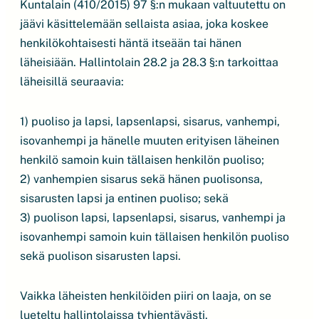
Kuntalain (410/2015) 97 §:n mukaan valtuutettu on
jäävi käsittelemään sellaista asiaa, joka koskee
henkilökohtaisesti häntä itseään tai hänen
läheisiään. Hallintolain 28.2 ja 28.3 §:n tarkoittaa
läheisillä seuraavia:
1) puoliso ja lapsi, lapsenlapsi, sisarus, vanhempi,
isovanhempi ja hänelle muuten erityisen läheinen
henkilö samoin kuin tällaisen henkilön puoliso;
2) vanhempien sisarus sekä hänen puolisonsa,
sisarusten lapsi ja entinen puoliso; sekä
3) puolison lapsi, lapsenlapsi, sisarus, vanhempi ja
isovanhempi samoin kuin tällaisen henkilön puoliso
sekä puolison sisarusten lapsi.
Vaikka läheisten henkilöiden piiri on laaja, on se
lueteltu hallintolaissa tyhjentävästi.