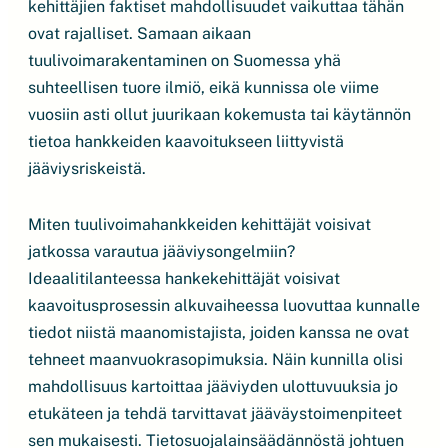
kehittäjien faktiset mahdollisuudet vaikuttaa tähän
ovat rajalliset. Samaan aikaan
tuulivoimarakentaminen on Suomessa yhä
suhteellisen tuore ilmiö, eikä kunnissa ole viime
vuosiin asti ollut juurikaan kokemusta tai käytännön
tietoa hankkeiden kaavoitukseen liittyvistä
jääviysriskeistä.
Miten tuulivoimahankkeiden kehittäjät voisivat
jatkossa varautua jääviysongelmiin?
Ideaalitilanteessa hankekehittäjät voisivat
kaavoitusprosessin alkuvaiheessa luovuttaa kunnalle
tiedot niistä maanomistajista, joiden kanssa ne ovat
tehneet maanvuokrasopimuksia. Näin kunnilla olisi
mahdollisuus kartoittaa jääviyden ulottuvuuksia jo
etukäteen ja tehdä tarvittavat jääväystoimenpiteet
sen mukaisesti. Tietosuojalainsäädännöstä johtuen