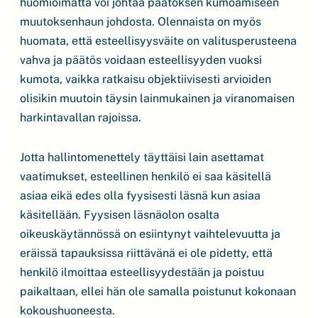
huomioimatta voi johtaa päätöksen kumoamiseen
muutoksenhaun johdosta. Olennaista on myös
huomata, että esteellisyysväite on valitusperusteena
vahva ja päätös voidaan esteellisyyden vuoksi
kumota, vaikka ratkaisu objektiivisesti arvioiden
olisikin muutoin täysin lainmukainen ja viranomaisen
harkintavallan rajoissa.
Jotta hallintomenettely täyttäisi lain asettamat
vaatimukset, esteellinen henkilö ei saa käsitellä
asiaa eikä edes olla fyysisesti läsnä kun asiaa
käsitellään. Fyysisen läsnäolon osalta
oikeuskäytännössä on esiintynyt vaihtelevuutta ja
eräissä tapauksissa riittävänä ei ole pidetty, että
henkilö ilmoittaa esteellisyydestään ja poistuu
paikaltaan, ellei hän ole samalla poistunut kokonaan
kokoushuoneesta.