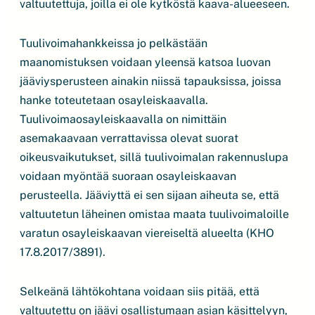
valtuutettuja, joilla ei ole kytköstä kaava-alueeseen.
Tuulivoimahankkeissa jo pelkästään
maanomistuksen voidaan yleensä katsoa luovan
jääviysperusteen ainakin niissä tapauksissa, joissa
hanke toteutetaan osayleiskaavalla.
Tuulivoimaosayleiskaavalla on nimittäin
asemakaavaan verrattavissa olevat suorat
oikeusvaikutukset, sillä tuulivoimalan rakennuslupa
voidaan myöntää suoraan osayleiskaavan
perusteella. Jääviyttä ei sen sijaan aiheuta se, että
valtuutetun läheinen omistaa maata tuulivoimaloille
varatun osayleiskaavan viereiseltä alueelta (KHO
17.8.2017/3891).
Selkeänä lähtökohtana voidaan siis pitää, että
valtuutettu on jäävi osallistumaan asian käsittelyyn,