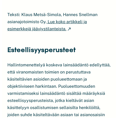
Teksti: Klaus Metsä-Simola, Hannes Snellman
asianajotoimisto Oy.
Lue koko artikkeli ja
esimerkkejä jääviystilanteista.
Esteellisyysperusteet
Hallintomenettelyä koskeva lainsäädäntö edellyttää,
että viranomaisten toimien on perustuttava
käsiteltävien asioiden puolueettomaan ja
objektiiviseen harkintaan. Puolueettomuuden
varmistamiseksi lainsäädäntö sisältää määräyksiä
esteellisyysperusteista, jotka kieltävät asian
käsittelyyn osallistumisen sellaisilta henkilöiltä,
joiden suhde käsiteltävään asiaan tai asianosaisiin