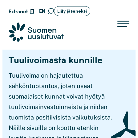
Siirry
FI
EN
Extranet
Liity jäseneksi
Siirry
suoraan
hakusivulle
sisältöön
Suomen uusiutuvat ry
Tuulivoimasta kunnille
Tuulivoima on hajautettua
sähköntuotantoa, joten useat
suomalaiset kunnat voivat hyötyä
tuulivoimainvestoinneista ja niiden
tuomista positiivisista vaikutuksista.
Näille sivuille on koottu etenkin