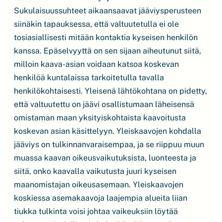
Sukulaisuussuhteet aikaansaavat jääviysperusteen
siinäkin tapauksessa, että valtuutetulla ei ole
tosiasiallisesti mitään kontaktia kyseisen henkilön
kanssa. Epäselvyyttä on sen sijaan aiheutunut siitä,
milloin kaava-asian voidaan katsoa koskevan
henkilöä kuntalaissa tarkoitetulla tavalla
henkilökohtaisesti. Yleisenä lähtökohtana on pidetty,
että valtuutettu on jäävi osallistumaan läheisensä
omistaman maan yksityiskohtaista kaavoitusta
koskevan asian käsittelyyn. Yleiskaavojen kohdalla
jääviys on tulkinnanvaraisempaa, ja se riippuu muun
muassa kaavan oikeusvaikutuksista, luonteesta ja
siitä, onko kaavalla vaikutusta juuri kyseisen
maanomistajan oikeusasemaan. Yleiskaavojen
koskiessa asemakaavoja laajempia alueita liian
tiukka tulkinta voisi johtaa vaikeuksiin löytää