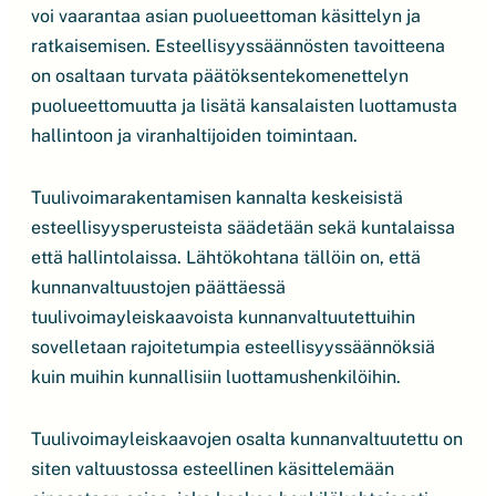
voi vaarantaa asian puolueettoman käsittelyn ja
ratkaisemisen. Esteellisyyssäännösten tavoitteena
on osaltaan turvata päätöksentekomenettelyn
puolueettomuutta ja lisätä kansalaisten luottamusta
hallintoon ja viranhaltijoiden toimintaan.
Tuulivoimarakentamisen kannalta keskeisistä
esteellisyysperusteista säädetään sekä kuntalaissa
että hallintolaissa. Lähtökohtana tällöin on, että
kunnanvaltuustojen päättäessä
tuulivoimayleiskaavoista kunnanvaltuutettuihin
sovelletaan rajoitetumpia esteellisyyssäännöksiä
kuin muihin kunnallisiin luottamushenkilöihin.
Tuulivoimayleiskaavojen osalta kunnanvaltuutettu on
siten valtuustossa esteellinen käsittelemään