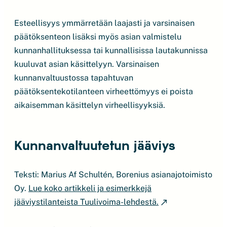
Esteellisyys ymmärretään laajasti ja varsinaisen
päätöksenteon lisäksi myös asian valmistelu
kunnanhallituksessa tai kunnallisissa lautakunnissa
kuuluvat asian käsittelyyn. Varsinaisen
kunnanvaltuustossa tapahtuvan
päätöksentekotilanteen virheettömyys ei poista
aikaisemman käsittelyn virheellisyyksiä.
Kunnanvaltuutetun jääviys
Teksti: Marius Af Schultén, Borenius asianajotoimisto
Oy.
Lue koko artikkeli ja esimerkkejä
jääviystilanteista Tuulivoima-lehdestä.