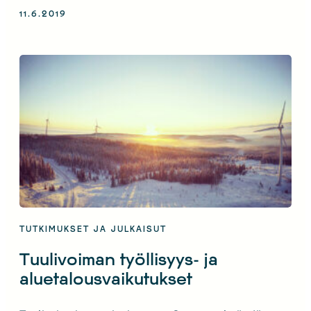
tuulivoima tuottaa enemmän talvella kuin kesällä.
11.6.2019
TUTKIMUKSET JA JULKAISUT
Tuulivoiman työllisyys- ja
aluetalousvaikutukset