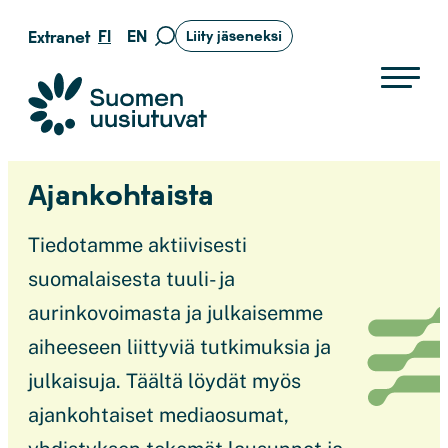
Siirry
FI
EN
Extranet
Liity jäseneksi
Siirry
suoraan
hakusivulle
sisältöön
Suomen uusiutuvat ry
Ajankohtaista
Tiedotamme aktiivisesti
suomalaisesta tuuli- ja
aurinkovoimasta ja julkaisemme
aiheeseen liittyviä tutkimuksia ja
julkaisuja. Täältä löydät myös
ajankohtaiset mediaosumat,