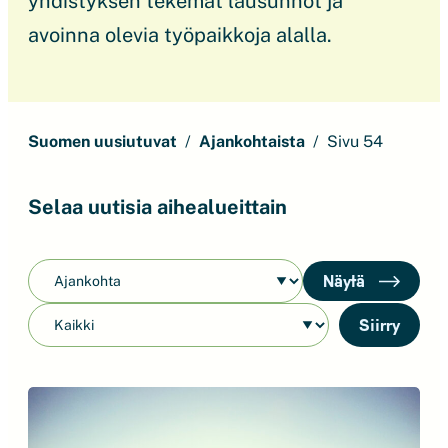
yhdistyksen tekemät lausunnot ja
avoinna olevia työpaikkoja alalla.
Suomen uusiutuvat
Ajankohtaista
Sivu 54
Selaa uutisia aihealueittain
Näytä
Siirry