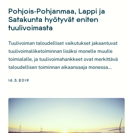
Pohjois-Pohjanmaa, Lappi ja
Satakunta hyötyvät eniten
tuulivoimasta
Tuulivoiman taloudelliset vaikutukset jakaantuvat
tuulivoimaliiketoiminnan lisäksi monelle muulle
toimialalle, ja tuulivoimahankkeet ovat merkittävä
taloudellisen toiminnan aikaansaaja monessa
maakunnassa. Eniten tuulivoimasta hyötyvät
16.5.2019
Suomen suurimmat tuulivoimamaakunnat Pohjois-
Pohjanmaa, Lappi ja Satakunta, joissa myös on
suurin osa tuulivoiman tuomista työpaikoista*.
Suomessa selkeästi eniten tuulivoimaloita on
Pohjois-Pohjanmaan maakunnassa, jonne sijoittuu
peräti 42 % kaikesta maamme tuulivoimasta.
Luonnollisesti maakunta myös hyötyy […]