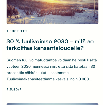
TIEDOTTEET
30 % tuulivoimaa 2030 – mitä se
tarkoittaa kansantaloudelle?
Suomen tuulivoimatuotantoa voidaan helposti lisätä
vuoteen 2030 mennessä niin, että sillä katetaan 30
prosenttia sähkönkulutuksestamme.
Tuulivoimakapasiteettimme kasvaisi noin 8 000
megawattiin ja tuotanto 30 terawattituntiin. 30
9.5.2019
prosentin tavoitteen saavuttaminen toisi Suomeen
25 miljardin tuulivoimainvestoinnit, jotka synnyttävät
työpaikkoja sekä verotuloja ja liikevaihtoa yrityksille.