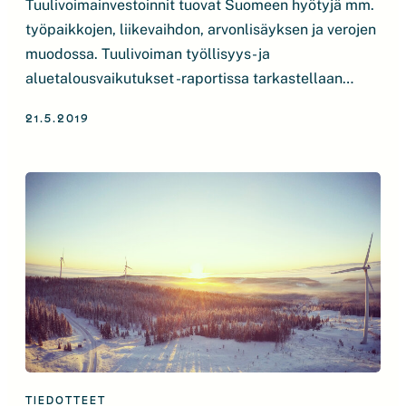
Tuulivoimainvestoinnit tuovat Suomeen hyötyjä mm.
työpaikkojen, liikevaihdon, arvonlisäyksen ja verojen
muodossa. Tuulivoiman työllisyys- ja
aluetalousvaikutukset -raportissa tarkastellaan
Suomeen rakennettujen tuulivoimahankkeiden
21.5.2019
työllisyys- ja aluetalousvaikutuksia koko
tämänhetkisen tuulivoimakapasiteetin eli noin 2000
MW:n 20-vuotisen elinkaaren aikana. Raportissa
tarkastellaan koko tuulivoimahankkeen arvoketjua
kattaen elinkaaren kaikkien vaiheiden (suunnittelu,
rakentaminen, käyttö ja purku) suorat ja
kerrannaisvaikutukset. Lataa infograafi
työllisyysluvuista Lataa infograafi muista […]
TIEDOTTEET