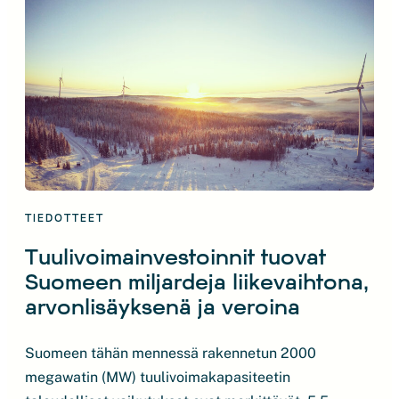
”Suomessa on suuri määrä täysin tai lähes
rakennusvalmiita tuulivoimahankkeita, joiden
toteutuessa tuulisähkön 30 […]
TIEDOTTEET
Tuulivoimainvestoinnit tuovat
Suomeen miljardeja liikevaihtona,
arvonlisäyksenä ja veroina
Suomeen tähän mennessä rakennetun 2000
megawatin (MW) tuulivoimakapasiteetin