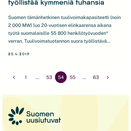
työllistää kymmeniä tuhansia
Suomen tämänhetkinen tuulivoimakapasiteetti (noin
2 000 MW) luo 20-vuotisen elinkaarensa aikana
työtä suomalaisille 55 800 henkilötyövuoden*
verran. Tuulivoimatuotannon suora työllistävä
vaikutus on 2 600 henkilötyövuotta
25.4.2019
kerrannaisvaikutusten** tuodessa työtä reilun
53 000 henkilötyövuoden edestä.
Tuulivoimatuotannon lisäksi Suomessa on erittäin
Artikkelien
1
…
53
54
55
…
63
paljon tuulivoimaloiden komponenttien valmistusta
sivutus
ja vientiä. Kotimainen tuulivoimateknologia työllisti
vuonna 2018 noin 2 000 henkilöä.
Tuulivoimahankkeen elinkaaren vaiheista eniten […]