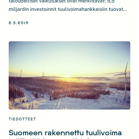
taloudelliset vaikutukset ovat merkittävät: 5,5
miljardin investoinnit tuulivoimahankkeisiin tuovat
koko elinkaarensa aikana muun muassa miljardien
2.5.2019
liikevaihdon* yrityksille ja verokertymät kunnille.
Tuoreessa raportissa tarkastellaan Suomeen
rakennettujen tuulivoimahankkeiden
aluetalousvaikutuksia koko tämänhetkisen
tuulivoimakapasiteetin eli noin 2000 MW:n 20-
vuotisen elinkaaren aikana. ”Puhtaan
energiantuotannon ja energiaomavaraisuuden
kasvun lisäksi tuulivoiman rakentaminen tuo
Suomelle […]
TIEDOTTEET
Suomeen rakennettu tuulivoima