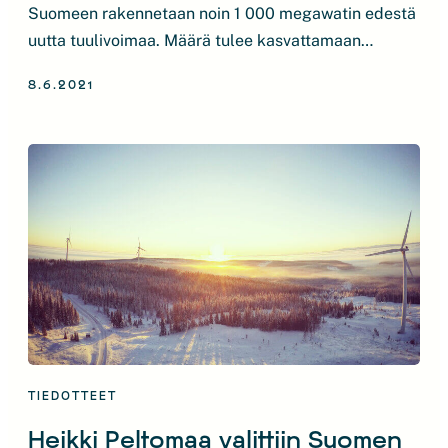
Suomeen rakennetaan noin 1 000 megawatin edestä
uutta tuulivoimaa. Määrä tulee kasvattamaan
Suomen tuulivoimakapasiteettia 40 prosenttia.
8.6.2021
Investointeina tämä tarkoittaa noin 1,2 miljardia
euroa, mikä vastaa 23 prosenttia kaikista tälle
vuodelle arvioiduista teollisuuden kiinteistä
investoinneista. Vuosien 2022 – 2023 aikana
tuulivoimainvestointien määrä tulee olemaan vielä
korkeampi, […]
TIEDOTTEET
Heikki Peltomaa valittiin Suomen