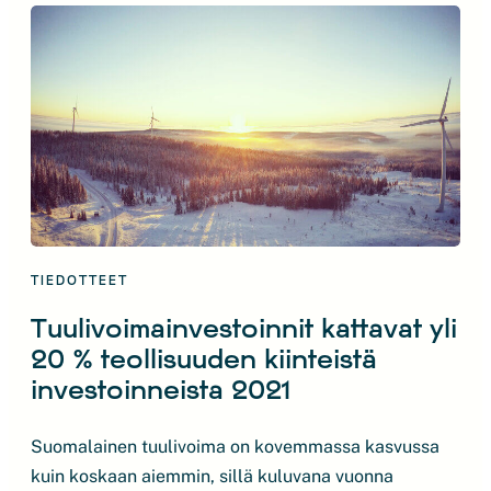
määritellään parhaillaan sidosryhmätyöskentelynä,
kuinka merituulipuistohankkeita saadaan liikkeelle
Suomen aluevesillä. Merialueiden käytölle tarvitaan
selkeät ja läpinäkyvät pelisäännöt sekä kohtuullinen
vuokrataso, jolla hankkeita pääsee kehittämään.
Kilpailemme investoinneista ja rahoituksesta […]
TIEDOTTEET
Tuulivoimainvestoinnit kattavat yli
20 % teollisuuden kiinteistä
investoinneista 2021
Suomalainen tuulivoima on kovemmassa kasvussa
kuin koskaan aiemmin, sillä kuluvana vuonna