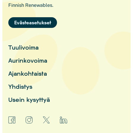
Finnish Renewables.
Evästeasetukset
Tuulivoima
Aurinkovoima
Ajankohtaista
Yhdistys
Usein kysyttyä
facebook
instagram
x
linkedin