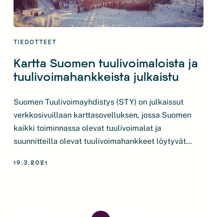
TIEDOTTEET
Kartta Suomen tuulivoimaloista ja
tuulivoimahankkeista julkaistu
Suomen Tuulivoimayhdistys (STY) on julkaissut
verkkosivuillaan karttasovelluksen, jossa Suomen
kaikki toiminnassa olevat tuulivoimalat ja
suunnitteilla olevat tuulivoimahankkeet löytyvät
sijoitettuna kartalle. Interaktiivinen kartta
19.3.2021
mahdollistaa muun muassa eri vaiheessa olevien
tuulivoimahankkeiden tarkastelemisen erikseen.
Suomen toiminnassa olevien tuulivoimaloiden ja
Artikkelien
suunnittelussa olevien tuulivoimahankkeiden kartta
sivutus