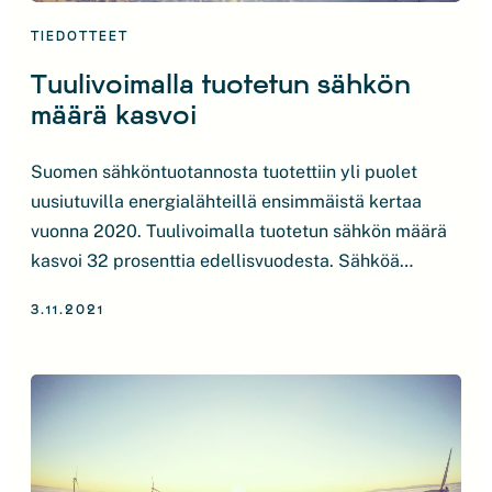
TIEDOTTEET
Tuulivoimalla tuotetun sähkön
määrä kasvoi
Suomen sähköntuotannosta tuotettiin yli puolet
uusiutuvilla energialähteillä ensimmäistä kertaa
vuonna 2020. Tuulivoimalla tuotetun sähkön määrä
kasvoi 32 prosenttia edellisvuodesta. Sähköä
tuotettiin Suomessa vuonna 2020 66,6 TWh, josta
3.11.2021
uusiutuvilla energialähteillä tuotettiin 34,7 TWh.
Tämä vastaa Suomen sähköntuotannosta 52
prosenttia. Leutona koronavuonna 2020 sähköä kului
aiempaa vähemmän. Kuluvalla vuosikymmenellä
yhteiskunta kuitenkin jatkaa yhä sähköistymistään.
”Tuulivoima on nopea, […]