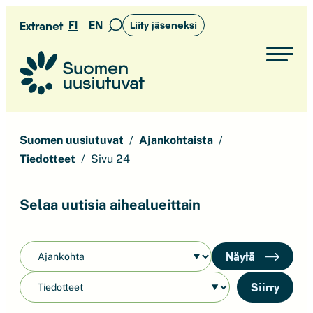
Siirry
FI
EN
Extranet
Liity jäseneksi
Siirry
suoraan
hakusivulle
sisältöön
Suomen uusiutuvat ry
Suomen uusiutuvat
Ajankohtaista
Tiedotteet
Sivu 24
Selaa uutisia aihealueittain
Näytä
Siirry