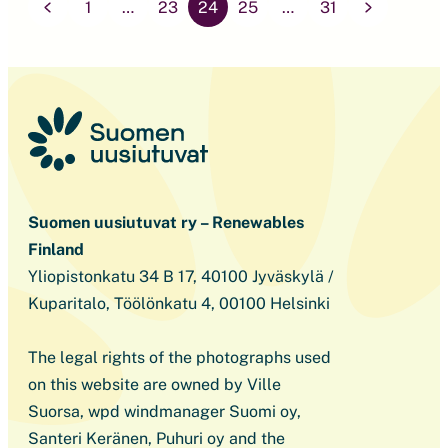
on julkaistu osoitteessa
1
…
23
24
25
…
31
www.tuulivoimayhdistys.fi/tuulivoima-
suomessa/kartta. Kartalta löytyvät Suomen tällä
hetkellä 821 toiminnassa olevaa tuulivoimalaa ja
249 […]
Suomen uusiutuvat ry – Renewables
Finland
Yliopistonkatu 34 B 17, 40100 Jyväskylä /
Kuparitalo, Töölönkatu 4, 00100 Helsinki
The legal rights of the photographs used
on this website are owned by Ville
Suorsa, wpd windmanager Suomi oy,
Santeri Keränen, Puhuri oy and the