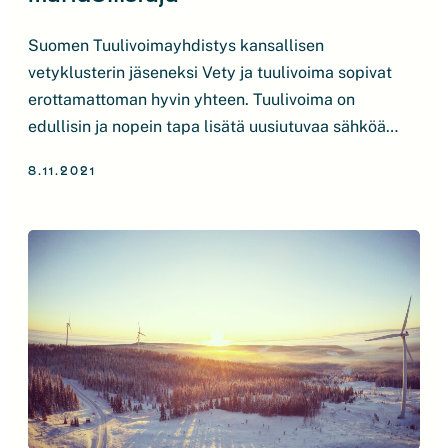
Suomen Tuulivoimayhdistys kansallisen
vetyklusterin jäseneksi Vety ja tuulivoima sopivat
erottamattoman hyvin yhteen. Tuulivoima on
edullisin ja nopein tapa lisätä uusiutuvaa sähköä
sekä vihreän vedyn kriteerit täyttävää
8.11.2021
sähköntuotantoa Suomessa. Täysin päästötön tapa
valmistaa vetyä on veden elektrolyysi, jossa veden
molekyylit pilkotaan uusiutuvan sähkön avulla
vedyksi ja hapeksi. Elektrolyysissä syntyy vihreää
vetyä, joka on tie hiilineutraaliin yhteiskuntaan […]