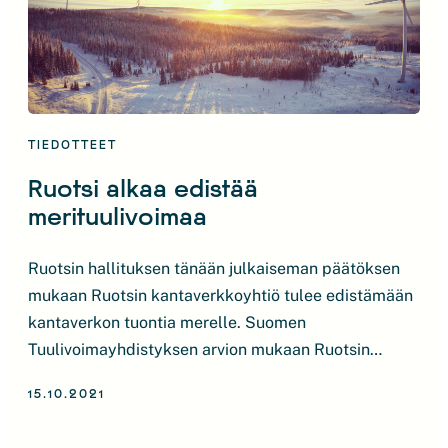
TIEDOTTEET
Ruotsi alkaa edistää
merituulivoimaa
Ruotsin hallituksen tänään julkaiseman päätöksen
mukaan Ruotsin kantaverkkoyhtiö tulee edistämään
kantaverkon tuontia merelle. Suomen
Tuulivoimayhdistyksen arvion mukaan Ruotsin
hallituksen edistämistoimenpiteet tarkoittaisivat
15.10.2021
merkittävää tukea ruotsalaisille
merituulivoimahankkeille. Suomessa selvitetään ja