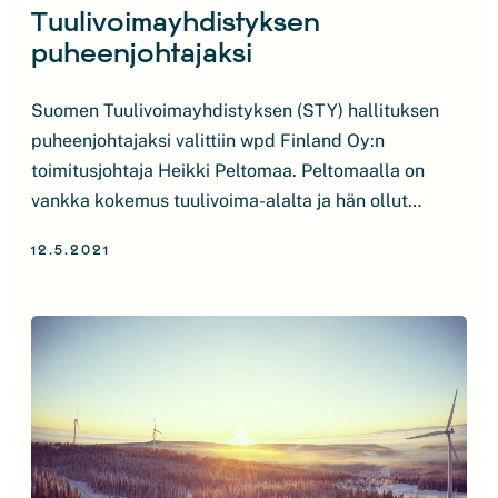
Tuulivoimayhdistyksen
puheenjohtajaksi
Suomen Tuulivoimayhdistyksen (STY) hallituksen
puheenjohtajaksi valittiin wpd Finland Oy:n
toimitusjohtaja Heikki Peltomaa. Peltomaalla on
vankka kokemus tuulivoima-alalta ja hän ollut
aktiivisesti mukana STY:n hallituksen toiminnassa
12.5.2021
neljän vuoden ajan. STY:n hallitus valitsi
kokouksessaan uudeksi puheenjohtajakseen Heikki
Peltomaan. Peltomaalla on pitkä kokemus
tuulivoima-alalta vuodesta 2006 alkaen.
Tuulivoimahankkeita kehittävän wpd Finland Oy:n
toimitusjohtajana toimivalla Peltomaalla on vahva
osaaminen […]