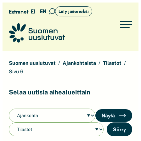
Siirry
FI
EN
Extranet
Liity jäseneksi
Siirry
suoraan
hakusivulle
sisältöön
Suomen uusiutuvat ry
Suomen uusiutuvat
Ajankohtaista
Tilastot
Sivu 6
Selaa uutisia aihealueittain
Näytä
Siirry