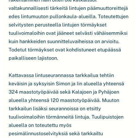
valtakunnallisesti tärkeitä lintujen päämuuttoreittejä
edes lintumuuton pullonkaula-alueilla. Toteutettujen
selvitysten perusteella lintujen törmäykset
tuulivoimaloihin ovat jääneet selvästi vähäisemmiksi
kuin hankkeiden suunnitteluvaiheissa on arvioitu.
Todetut törmäykset ovat kohdistuneet etupäässä
paikalliseen lajistoon.
Kattavassa lintuseurannassa tarkkailua tehtiin
keväisin ja syksyisin Simon ja Iin alueella yhteensä
324 maastotyöpäivää sekä Kalajoen ja Pyhäjoen
alueella yhteensä 120 maastotyöpäivää. Muuton
tarkkailun lisäksi seurannoissa on etsitty
tuulivoimaloihin törmänneitä lintuja. Tuulipuistojen
alueella on toteutettu myös
pesimälinnustoselvityksiä sekä tarkkailtu