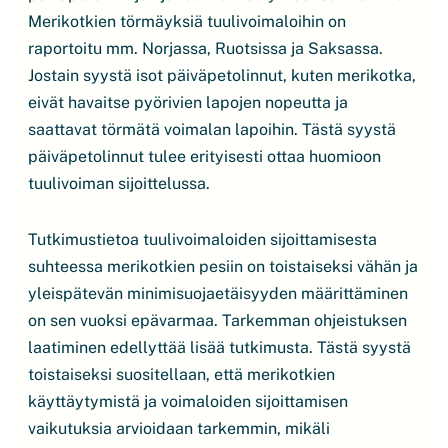
Merikotkien törmäyksiä tuulivoimaloihin on
raportoitu mm. Norjassa, Ruotsissa ja Saksassa.
Jostain syystä isot päiväpetolinnut, kuten merikotka,
eivät havaitse pyörivien lapojen nopeutta ja
saattavat törmätä voimalan lapoihin. Tästä syystä
päiväpetolinnut tulee erityisesti ottaa huomioon
tuulivoiman sijoittelussa.
Tutkimustietoa tuulivoimaloiden sijoittamisesta
suhteessa merikotkien pesiin on toistaiseksi vähän ja
yleispätevän minimisuojaetäisyyden määrittäminen
on sen vuoksi epävarmaa. Tarkemman ohjeistuksen
laatiminen edellyttää lisää tutkimusta. Tästä syystä
toistaiseksi suositellaan, että merikotkien
käyttäytymistä ja voimaloiden sijoittamisen
vaikutuksia arvioidaan tarkemmin, mikäli