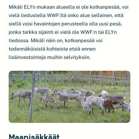
Mikäli ELYn mukaan alueella ei ole kotkanpesää, voi
vielä tiedustella WWF:ltä onko alue sellainen, että
siellä voisi havaintojen perusteella olla uusi pesä,
jonka tarkka sijainti ei vielä ole WWF:n tai ELYn
tiedossa. Mikäli näin on, kotkanpesää voi
todennäköisistä kohteista etsiä ennen
lisäinvestointeja muihin selvityksiin.
Maanisäkkäät