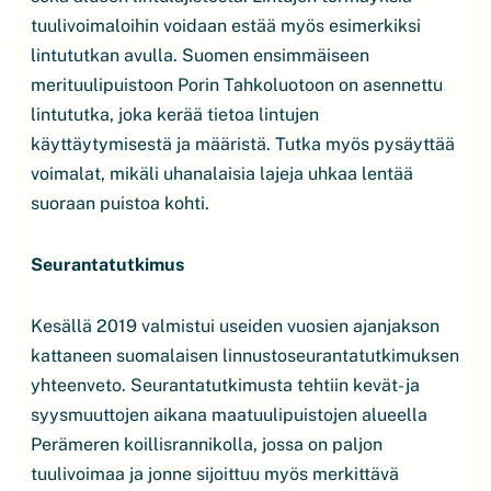
tuulivoimaloihin voidaan estää myös esimerkiksi
lintututkan avulla. Suomen ensimmäiseen
merituulipuistoon Porin Tahkoluotoon on asennettu
lintututka, joka kerää tietoa lintujen
käyttäytymisestä ja määristä. Tutka myös pysäyttää
voimalat, mikäli uhanalaisia lajeja uhkaa lentää
suoraan puistoa kohti.
Seurantatutkimus
Kesällä 2019 valmistui useiden vuosien ajanjakson
kattaneen suomalaisen linnustoseurantatutkimuksen
yhteenveto. Seurantatutkimusta tehtiin kevät- ja
syysmuuttojen aikana maatuulipuistojen alueella
Perämeren koillisrannikolla, jossa on paljon
tuulivoimaa ja jonne sijoittuu myös merkittävä