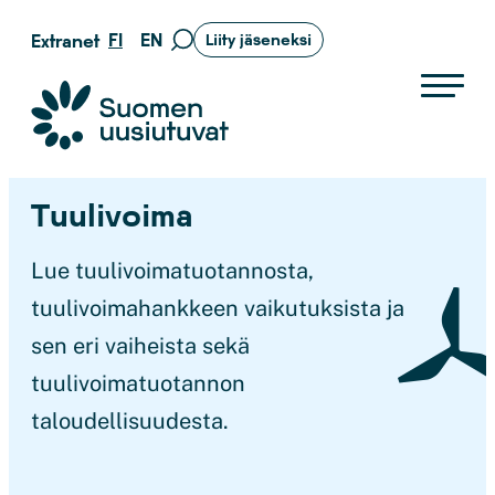
Siirry
FI
EN
Extranet
Liity jäseneksi
Siirry
suoraan
hakusivulle
sisältöön
Suomen uusiutuvat ry
Tuulivoima
Lue tuulivoimatuotannosta,
tuulivoimahankkeen vaikutuksista ja
sen eri vaiheista sekä
tuulivoimatuotannon
taloudellisuudesta.