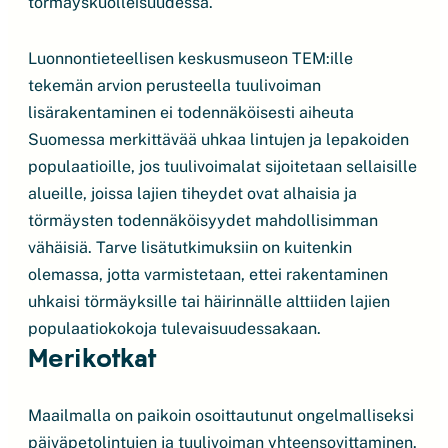
törmäyskuolleisuudessa.
Luonnontieteellisen keskusmuseon TEM:ille
tekemän arvion perusteella tuulivoiman
lisärakentaminen ei todennäköisesti aiheuta
Suomessa merkittävää uhkaa lintujen ja lepakoiden
populaatioille, jos tuulivoimalat sijoitetaan sellaisille
alueille, joissa lajien tiheydet ovat alhaisia ja
törmäysten todennäköisyydet mahdollisimman
vähäisiä. Tarve lisätutkimuksiin on kuitenkin
olemassa, jotta varmistetaan, ettei rakentaminen
uhkaisi törmäyksille tai häirinnälle alttiiden lajien
populaatiokokoja tulevaisuudessakaan.
Merikotkat
Maailmalla on paikoin osoittautunut ongelmalliseksi
päiväpetolintujen ja tuulivoiman yhteensovittaminen.