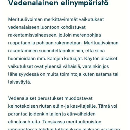
Vedenalainen elinympäristö
Merituulivoiman merkittävimmät vaikutukset
vedenalaiseen luontoon kohdistuvat
rakentamisvaiheeseen, jolloin merenpohjaa
ruopataan ja pohjaan rakennetaan. Merituulivoiman
rakentaminen suunnitellaankin niin, että siinä
huomioidaan mm. kalojen kutuajat. Käytön aikaiset
vaikutukset ovat yleensä vähäisiä, varsinkin jos
läheisyydessä on muita toimintoja kuten satama tai
laivaväylä.
Vedenalaiset perustukset muodostavat
keinotekoisen riutan eläin- ja kasvilajeille. Tämä voi
parantaa joidenkin lajien ja elinvaiheiden
elinolosuhteita. Tanskassa merituulipuiston
ympäristössä tehdyn tutkimuksen mukaan varsinkin