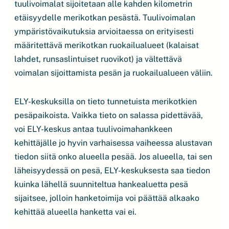
tuulivoimalat sijoitetaan alle kahden kilometrin
etäisyydelle merikotkan pesästä. Tuulivoimalan
ympäristövaikutuksia arvioitaessa on erityisesti
määritettävä merikotkan ruokailualueet (kalaisat
lahdet, runsaslintuiset ruovikot) ja vältettävä
voimalan sijoittamista pesän ja ruokailualueen väliin.
ELY-keskuksilla on tieto tunnetuista merikotkien
pesäpaikoista. Vaikka tieto on salassa pidettävää,
voi ELY-keskus antaa tuulivoimahankkeen
kehittäjälle jo hyvin varhaisessa vaiheessa alustavan
tiedon siitä onko alueella pesää. Jos alueella, tai sen
läheisyydessä on pesä, ELY-keskuksesta saa tiedon
kuinka lähellä suunniteltua hankealuetta pesä
sijaitsee, jolloin hanketoimija voi päättää alkaako
kehittää alueella hanketta vai ei.