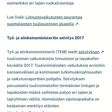
esimerkiksi eri lajien ruokailulentoja.
Lue lisää:
Linnustovaikutusten seurantaa
suomalaisten tuulipuistojen alueella
.
Työ- ja elinkeinoministeriön selvitys 2017
Työ- ja elinkeinoministeriö (TEM) teetti
selvityksen
tuulivoiman vaikutuksista linnustoon ja lepakoihin
keväällä 2017. Tuulivoimaloiden vaikutuksia arvioitiin
kansainvälisen ja kotimaisen tutkimuskirjallisuuden
ja vaikutusraporttien pohjalta. Selvityksen
perusteella tuulivoimaloihin törmäävien lintujen ja
lepakoiden määrä vaihtelee paljon eri lajien ja
lajiryhmien välillä. Voimaloiden sijoituspaikalla on
keskeinen merkitys eläinten