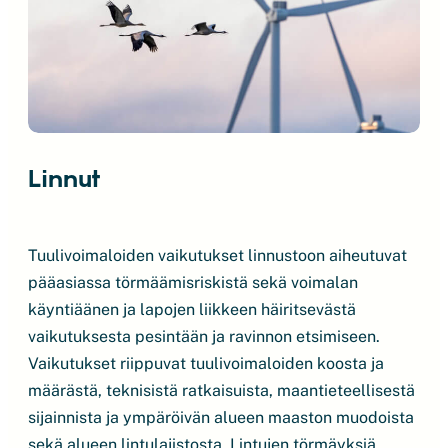
Linnut
Tuulivoimaloiden vaikutukset linnustoon aiheutuvat
pääasiassa törmäämisriskistä sekä voimalan
käyntiäänen ja lapojen liikkeen häiritsevästä
vaikutuksesta pesintään ja ravinnon etsimiseen.
Vaikutukset riippuvat tuulivoimaloiden koosta ja
määrästä, teknisistä ratkaisuista, maantieteellisestä
sijainnista ja ympäröivän alueen maaston muodoista
sekä alueen lintulajistosta. Lintujen törmäyksiä