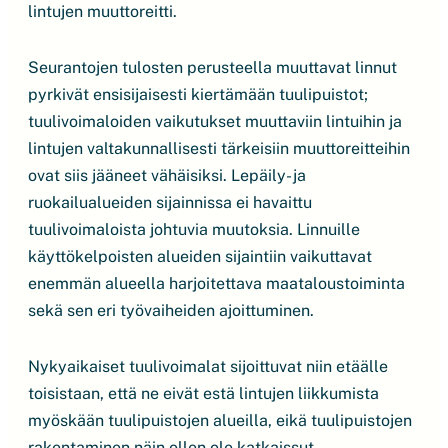
lintujen muuttoreitti.
Seurantojen tulosten perusteella muuttavat linnut
pyrkivät ensisijaisesti kiertämään tuulipuistot;
tuulivoimaloiden vaikutukset muuttaviin lintuihin ja
lintujen valtakunnallisesti tärkeisiin muuttoreitteihin
ovat siis jääneet vähäisiksi. Lepäily- ja
ruokailualueiden sijainnissa ei havaittu
tuulivoimaloista johtuvia muutoksia. Linnuille
käyttökelpoisten alueiden sijaintiin vaikuttavat
enemmän alueella harjoitettava maataloustoiminta
sekä sen eri työvaiheiden ajoittuminen.
Nykyaikaiset tuulivoimalat sijoittuvat niin etäälle
toisistaan, että ne eivät estä lintujen liikkumista
myöskään tuulipuistojen alueilla, eikä tuulipuistojen
rakentaminen näin ollen ole katkaissut