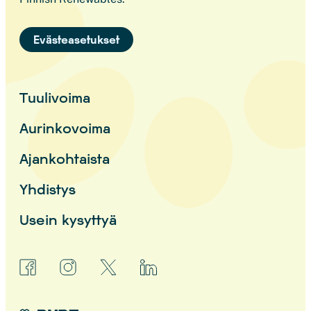
Evästeasetukset
Tuulivoima
Aurinkovoima
Ajankohtaista
Yhdistys
Usein kysyttyä
facebook
instagram
x
linkedin