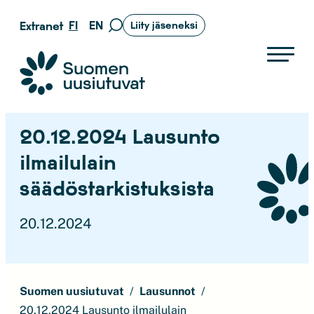
Siirry
FI
EN
Extranet
Liity jäseneksi
Siirry
suoraan
hakusivulle
sisältöön
Suomen uusiutuvat ry
20.12.2024 Lausunto
ilmailulain
säädöstarkistuksista
20.12.2024
Suomen uusiutuvat
Lausunnot
20.12.2024 Lausunto ilmailulain