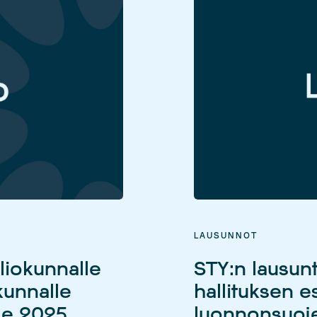
LAUSUNNOT
liokunnalle
STY:n lausunt
kunnalle
hallituksen e
lle 2025
luonnonsuojel