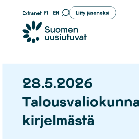
Siirry
FI
EN
Liity jäseneksi
Extranet
Siirry
suoraan
hakusivulle
sisältöön
Suomen uusiutuvat ry
28.5.2026
Talousvaliokunna
kirjelmästä