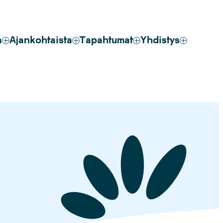
a
Ajankohtaista
Tapahtumat
Yhdistys