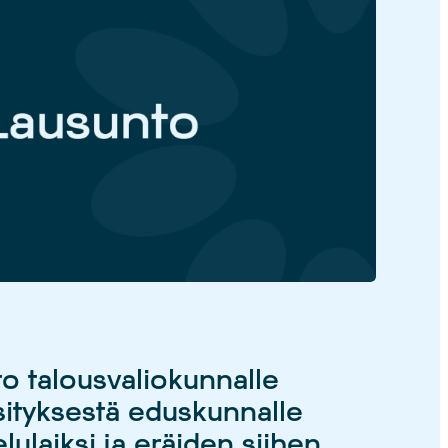
o talousvaliokunnalle
sityksestä eduskunnalle
ulaiksi ja eräiden siihen