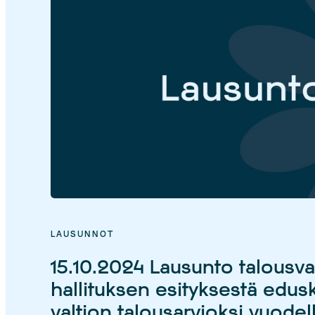
LAUSUNNOT
15.10.2024 Lausunto talousva
hallituksen esityksestä edus
valtion talousarvioksi vuode