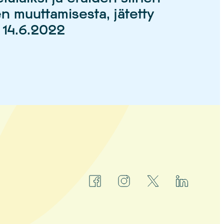
ien muuttamisesta, jätetty
 14.6.2022
facebook
instagram
x
linkedin