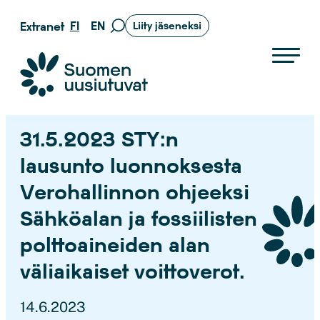
Siirry
FI
EN
Extranet
Liity jäseneksi
Siirry
suoraan
hakusivulle
sisältöön
Suomen uusiutuvat ry
31.5.2023 STY:n
lausunto luonnoksesta
Verohallinnon ohjeeksi
Sähköalan ja fossiilisten
polttoaineiden alan
väliaikaiset voittoverot.
14.6.2023