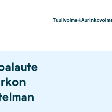
Tuulivoima
Aurinkovoim
palaute
erkon
telman