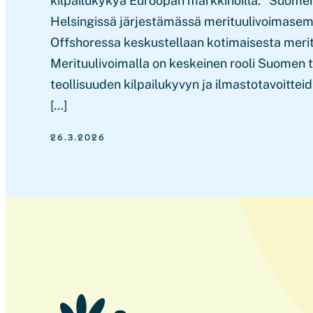
kilpailukykyä Euroopan markkinoilla. Suomen
Helsingissä järjestämässä merituulivoimasem
Offshoressa keskustellaan kotimaisesta merit
Merituulivoimalla on keskeinen rooli Suomen 
teollisuuden kilpailukyvyn ja ilmastotavoitte
[…]
26.3.2026