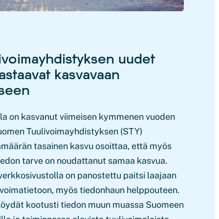
voimayhdistyksen uudet
vastaavat kasvavaan
eseen
la on kasvanut viimeisen kymmenen vuoden
Suomen Tuulivoimayhdistyksen (STY)
ämäärän tasainen kasvu osoittaa, että myös
tiedon tarve on noudattanut samaa kasvua.
erkkosivustolla on panostettu paitsi laajaan
livoimatietoon, myös tiedonhaun helppouteen.
a löydät kootusti tiedon muun muassa Suomeen