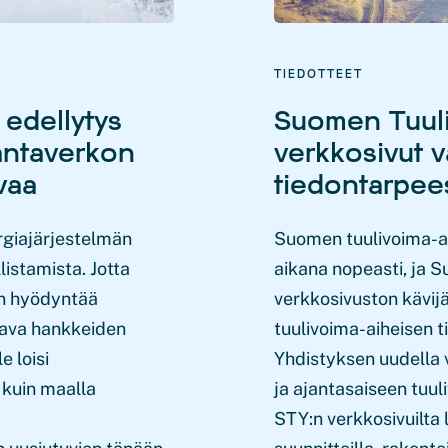
TIEDOTTEET
 edellytys
Suomen Tuuli
kantaverkon
verkkosivut 
vaa
tiedontarpe
rgiajärjestelmän
Suomen tuulivoima-a
listamista. Jotta
aikana nopeasti, ja 
an hyödyntää
verkkosivuston kävij
tava hankkeiden
tuulivoima-aiheisen 
 loisi
Yhdistyksen uudella v
 kuin maalla
ja ajantasaiseen tuu
STY:n verkkosivuilt