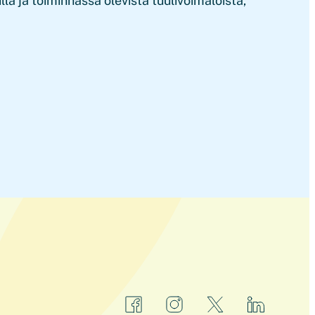
illa ja toiminnassa olevista tuulivoimaloista,
facebook
instagram
x
linkedin