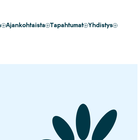
a
Ajankohtaista
Tapahtumat
Yhdistys