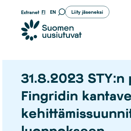
Siirry
FI
EN
Liity jäseneksi
Extranet
Siirry
suoraan
hakusivulle
sisältöön
Suomen uusiutuvat ry
31.8.2023 STY:n 
Fingridin kantav
kehittämissuunni
luonnokseen