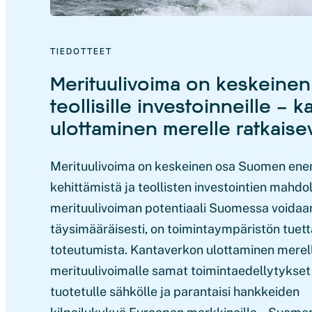
TIEDOTTEET
Merituulivoima on keskeinen
teollisille investoinneille – 
ulottaminen merelle ratkaise
Merituulivoima on keskeinen osa Suomen ene
kehittämistä ja teollisten investointien mahdol
merituulivoiman potentiaali Suomessa voida
täysimääräisesti, on toimintaympäristön tuet
toteutumista. Kantaverkon ulottaminen merelle
merituulivoimalle samat toimintaedellytykset
tuotetulle sähkölle ja parantaisi hankkeiden