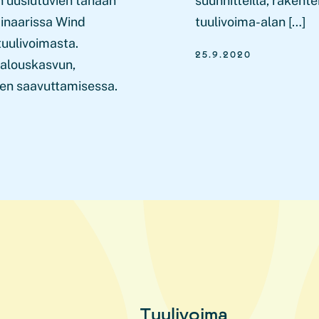
 uusiutuvien tänään
suunnitteilla, rakente
inaarissa Wind
tuulivoima-alan […]
uulivoimasta.
25.9.2020
talouskasvun,
iden saavuttamisessa.
Tuulivoima