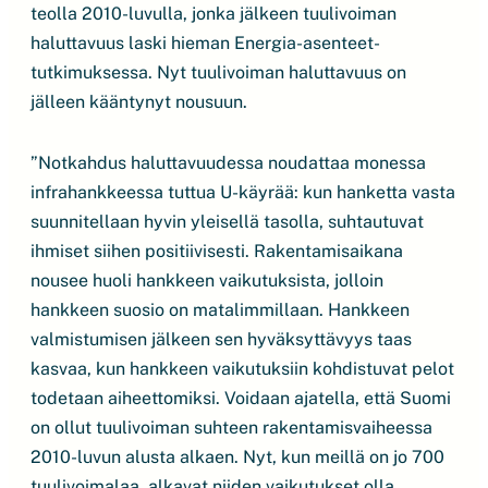
teolla 2010-luvulla, jonka jälkeen tuulivoiman
haluttavuus laski hieman Energia-asenteet-
tutkimuksessa. Nyt tuulivoiman haluttavuus on
jälleen kääntynyt nousuun.
”Notkahdus haluttavuudessa noudattaa monessa
infrahankkeessa tuttua U-käyrää: kun hanketta vasta
suunnitellaan hyvin yleisellä tasolla, suhtautuvat
ihmiset siihen positiivisesti. Rakentamisaikana
nousee huoli hankkeen vaikutuksista, jolloin
hankkeen suosio on matalimmillaan. Hankkeen
valmistumisen jälkeen sen hyväksyttävyys taas
kasvaa, kun hankkeen vaikutuksiin kohdistuvat pelot
todetaan aiheettomiksi. Voidaan ajatella, että Suomi
on ollut tuulivoiman suhteen rakentamisvaiheessa
2010-luvun alusta alkaen. Nyt, kun meillä on jo 700
tuulivoimalaa, alkavat niiden vaikutukset olla