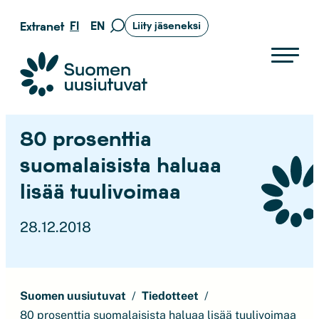
Siirry
FI
EN
Extranet
Liity jäseneksi
Siirry
suoraan
hakusivulle
sisältöön
Suomen uusiutuvat ry
80 prosenttia
suomalaisista haluaa
lisää tuulivoimaa
28.12.2018
Suomen uusiutuvat
Tiedotteet
80 prosenttia suomalaisista haluaa lisää tuulivoimaa