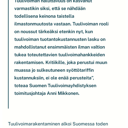
Tuulivoiman haluttavuus on kasvanut
varmastikin siksi, että se nähdään
todellisena keinona taistella
ilmastonmuutosta vastaan. Tuulivoiman rooli
on noussut tärkeäksi etenkin nyt, kun
tuulivoiman tuotantokustannusten lasku on
mahdollistanut ensimmäisten ilman valtion
tukea toteutettavien tuulivoimahankkeiden
rakentamisen. Kritiikille, joka perustui muun
muassa jo sulkeutuneen syöttötariffin
kustannuksiin, ei ole enää perusteita”,
toteaa Suomen Tuulivoimayhdistyksen
toimitusjohtaja Anni Mikkonen.
Tuulivoimarakentaminen alkoi Suomessa toden