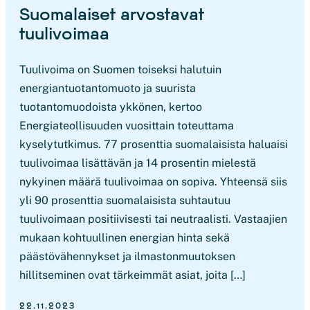
Suomalaiset arvostavat
tuulivoimaa
Tuulivoima on Suomen toiseksi halutuin
energiantuotantomuoto ja suurista
tuotantomuodoista ykkönen, kertoo
Energiateollisuuden vuosittain toteuttama
kyselytutkimus. 77 prosenttia suomalaisista haluaisi
tuulivoimaa lisättävän ja 14 prosentin mielestä
nykyinen määrä tuulivoimaa on sopiva. Yhteensä siis
yli 90 prosenttia suomalaisista suhtautuu
tuulivoimaan positiivisesti tai neutraalisti. Vastaajien
mukaan kohtuullinen energian hinta sekä
päästövähennykset ja ilmastonmuutoksen
hillitseminen ovat tärkeimmät asiat, joita […]
22.11.2023