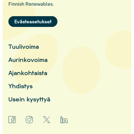
Finnish Renewables.
Evästeasetukset
Tuulivoima
Aurinkovoima
Ajankohtaista
Yhdistys
Usein kysyttyä
facebook
instagram
x
linkedin