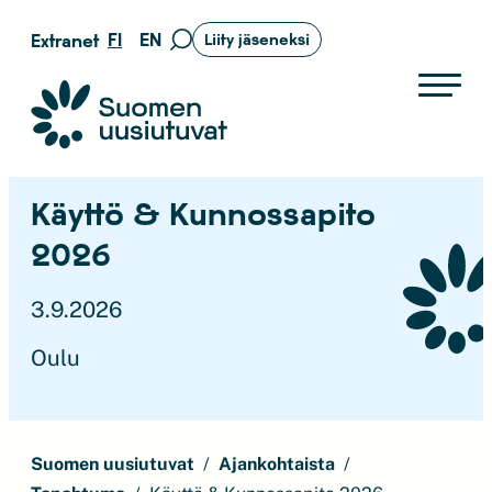
Siirry
FI
EN
Extranet
Liity jäseneksi
Siirry
suoraan
hakusivulle
sisältöön
Suomen uusiutuvat ry
Käyttö & Kunnossapito
2026
3.9.2026
Oulu
Suomen uusiutuvat
Ajankohtaista