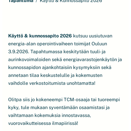
Tapahtuma
Käyttö & Kunnossapito 2026
Käyttö & kunnossapito 2026
kutsuu uusiutuvan
energia-alan operointivaiheen toimijat Ouluun
3.9.2026. Tapahtumassa keskitytään tuuli- ja
aurinkovoimaloiden sekä energiavarastojenkäytön ja
kunnossapidon ajankohtaisiin kysymyksiin sekä
annetaan tilaa keskustelulle ja kokemusten
vaihdolle verkostoitumista unohtamatta!
Olitpa siis jo kokeneempi TCM-osaaja tai tuoreempi
kyky, tule mukaan syventämään osaamistasi ja
vaihtamaan kokemuksia innostavassa,
vuorovaikutteisessa ilmapiirissä!