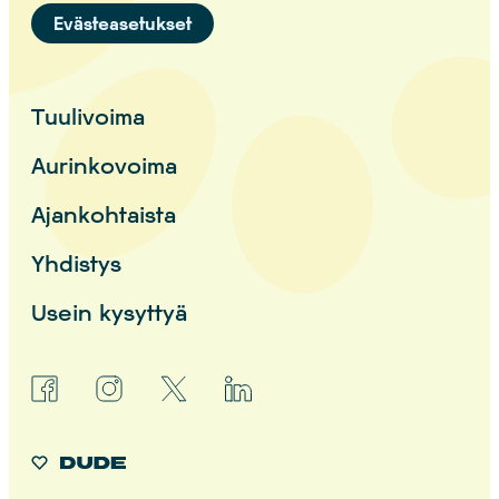
Evästeasetukset
Tuulivoima
Aurinkovoima
Ajankohtaista
Yhdistys
Usein kysyttyä
facebook
instagram
x
linkedin