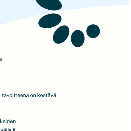
us
 tavoitteena on kestävä
kkeiden
välisiä