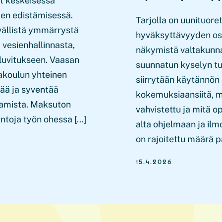
at keskeisessä
den edistämisessä.
Tarjolla on uunituor
yvällistä ymmärrystä
hyväksyttävyyden osat
 vesienhallinnasta,
näkymistä valtakunnal
 luvitukseen. Vaasan
suunnatun kyselyn tu
akoulun yhteinen
siirrytään käytännön
ää ja syventää
kokemuksiaansiitä, m
saamista. Maksuton
vahvistettu ja mitä 
intoja työn ohessa […]
alta ohjelmaan ja il
on rajoitettu määrä pa
15.4.2026