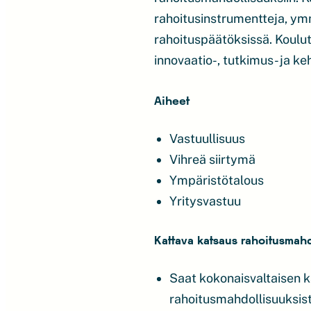
rahoitusinstrumentteja, y
rahoituspäätöksissä. Koulut
innovaatio-, tutkimus- ja k
Aiheet
Vastuullisuus
Vihreä siirtymä
Ympäristötalous
Yritysvastuu
Kattava katsaus rahoitusmahd
Saat kokonaisvaltaisen k
rahoitusmahdollisuuksist