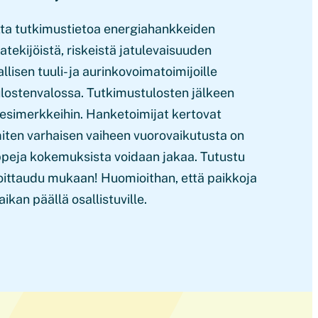
etta tutkimustietoa energiahankkeiden
ekijöistä, riskeistä jatulevaisuuden
lisen tuuli- ja aurinkovoimatoimijoille
lostenvalossa. Tutkimustulosten jälkeen
 esimerkkeihin. Hanketoimijat kertovat
iten varhaisen vaiheen vuorovaikutusta on
oppeja kokemuksista voidaan jakaa. Tutustu
moittaudu mukaan! Huomioithan, että paikkoja
ikan päällä osallistuville.