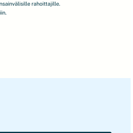
invälisille rahoittajille.
in.