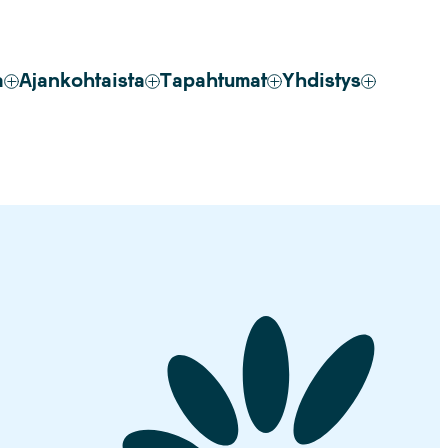
a
Ajankohtaista
Tapahtumat
Yhdistys