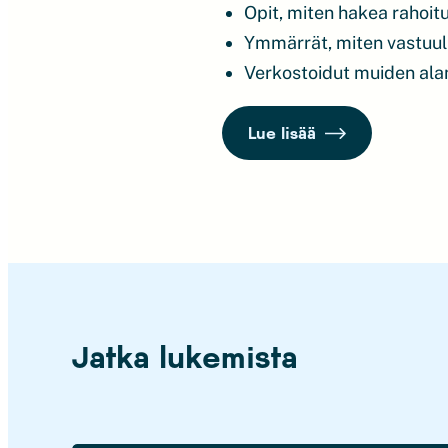
Opit, miten hakea rahoitus
Ymmärrät, miten vastuull
Verkostoidut muiden alan
Lue lisää
Jatka lukemista