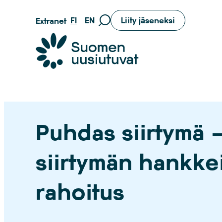
Siirry
FI
EN
Liity jäseneksi
Extranet
Siirry
suoraan
hakusivulle
sisältöön
Suomen uusiutuvat ry
Puhdas siirtymä 
siirtymän hankke
rahoitus