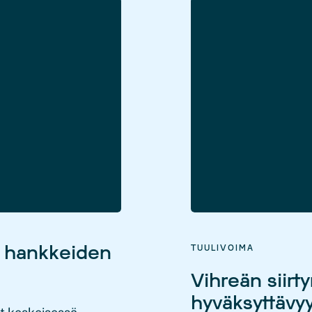
n hankkeiden
TUULIVOIMA
Vihreän siirt
hyväksyttävy