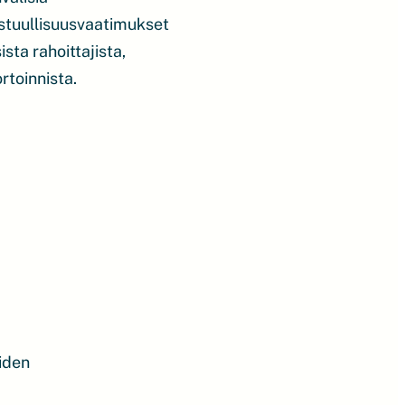
stuullisuusvaatimukset
ta rahoittajista,
rtoinnista.
iden