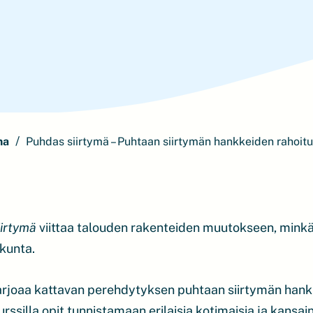
ma
Puhdas siirtymä – Puhtaan siirtymän hankkeiden rahoit
iirtymä
viittaa talouden rakenteiden muutokseen, minkä
skunta.
arjoaa kattavan perehdytyksen puhtaan siirtymän han
rssilla opit tunnistamaan erilaisia kotimaisia ja kansain