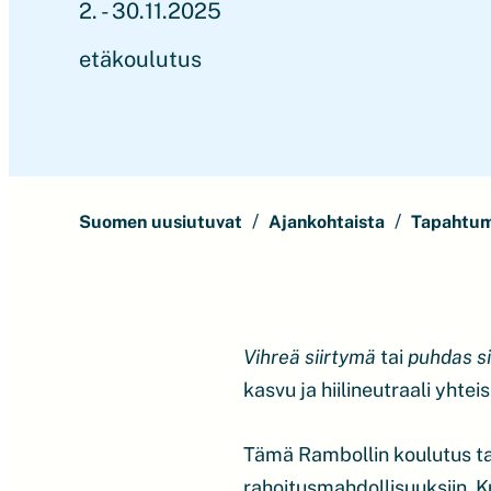
2. - 30.11.2025
etäkoulutus
Suomen uusiutuvat
Ajankohtaista
Tapahtu
Vihreä siirtymä
tai
puhdas s
kasvu ja hiilineutraali yhtei
Tämä Rambollin koulutus t
rahoitusmahdollisuuksiin. Ku