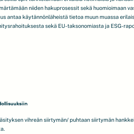
mmärtämään niiden hakuprosessit sekä huomioimaan va
us antaa käytännönläheistä tietoa muun muassa erilaisis
ehitysrahoituksesta sekä EU-taksonomiasta ja ESG-rapo
ollisuuksiin
äsityksen vihreän siirtymän/ puhtaan siirtymän hankke
a.