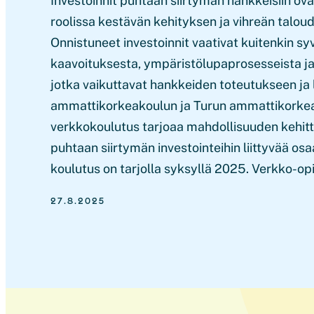
Investoinnit puhtaan siirtymän hankkeisiin ov
roolissa kestävän kehityksen ja vihreän talou
Onnistuneet investoinnit vaativat kuitenkin s
kaavoituksesta, ympäristölupaprosesseista ja
jotka vaikuttavat hankkeiden toteutukseen ja
ammattikorkeakoulun ja Turun ammattikorke
verkkokoulutus tarjoaa mahdollisuuden kehitt
puhtaan siirtymän investointeihin liittyvää o
koulutus on tarjolla syksyllä 2025. Verkko-op
27.8.2025