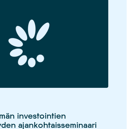
ymän investointien
yden ajankohtaisseminaari