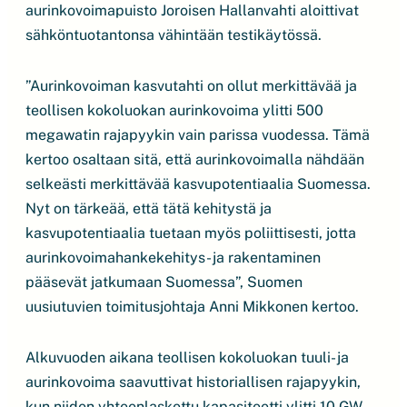
aurinkovoimapuisto Joroisen Hallanvahti aloittivat
sähköntuotantonsa vähintään testikäytössä.
”Aurinkovoiman kasvutahti on ollut merkittävää ja
teollisen kokoluokan aurinkovoima ylitti 500
megawatin rajapyykin vain parissa vuodessa. Tämä
kertoo osaltaan sitä, että aurinkovoimalla nähdään
selkeästi merkittävää kasvupotentiaalia Suomessa.
Nyt on tärkeää, että tätä kehitystä ja
kasvupotentiaalia tuetaan myös poliittisesti, jotta
aurinkovoimahankekehitys- ja rakentaminen
pääsevät jatkumaan Suomessa”, Suomen
uusiutuvien toimitusjohtaja Anni Mikkonen kertoo.
Alkuvuoden aikana teollisen kokoluokan tuuli- ja
aurinkovoima saavuttivat historiallisen rajapyykin,
kun niiden yhteenlaskettu kapasiteetti ylitti 10 GW.