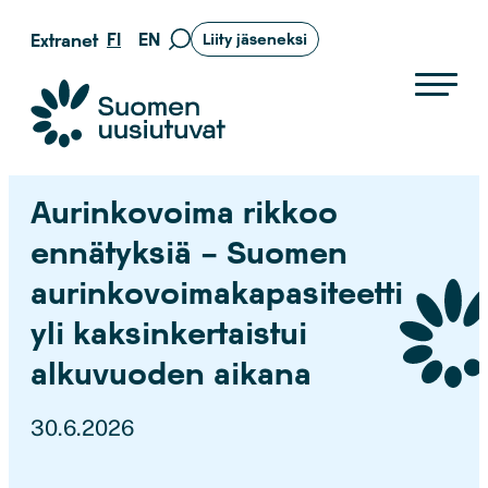
Siirry
FI
EN
Extranet
Liity jäseneksi
Siirry
suoraan
hakusivulle
sisältöön
Suomen uusiutuvat ry
Aurinkovoima rikkoo
ennätyksiä – Suomen
aurinkovoimakapasiteetti
yli kaksinkertaistui
alkuvuoden aikana
30.6.2026