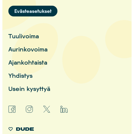
Evästeasetukset
Tuulivoima
Aurinkovoima
Ajankohtaista
Yhdistys
Usein kysyttyä
facebook
instagram
x
linkedin