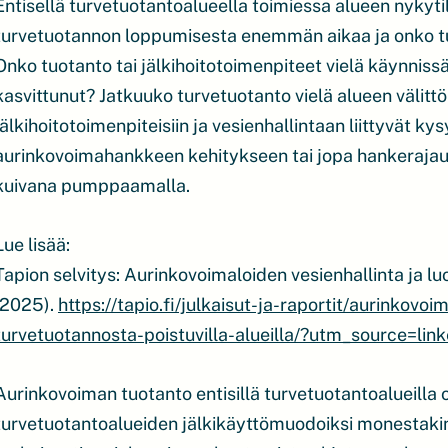
Entisellä turvetuotantoalueella toimiessa alueen nykyti
turvetuotannon loppumisesta enemmän aikaa ja onko t
Onko tuotanto tai jälkihoitotoimenpiteet vielä käynnis
kasvittunut? Jatkuuko turvetuotanto vielä alueen välitt
jälkihoitotoimenpiteisiin ja vesienhallintaan liittyvät k
aurinkovoimahankkeen kehitykseen tai jopa hankerajauks
kuivana pumppaamalla.
Lue lisää:
Tapion selvitys: Aurinkovoimaloiden vesienhallinta ja lu
(2025).
https://tapio.fi/julkaisut-ja-raportit/aurinkovo
turvetuotannosta-poistuvilla-alueilla/?utm_source=
Aurinkovoiman tuotanto entisillä turvetuotantoalueilla 
turvetuotantoalueiden jälkikäyttömuodoiksi monestakin