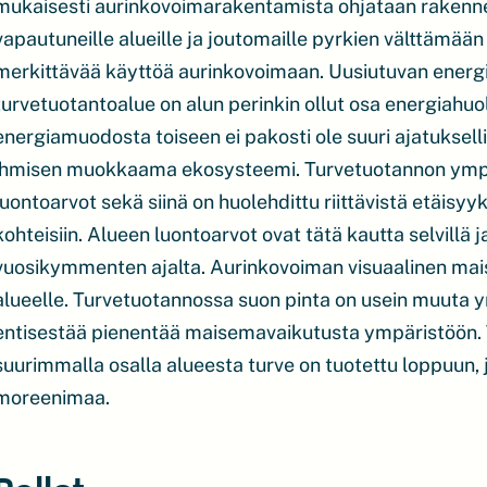
mukaisesti aurinkovoimarakentamista ohjataan rakenn
vapautuneille alueille ja joutomaille pyrkien välttämä
merkittävää käyttöä aurinkovoimaan. Uusiutuvan energia
turvetuotantoalue on alun perinkin ollut osa energiahu
energiamuodosta toiseen ei pakosti ole suuri ajatuksel
ihmisen muokkaama ekosysteemi. Turvetuotannon ympäri
luontoarvot sekä siinä on huolehdittu riittävistä etäisyy
kohteisiin. Alueen luontoarvot ovat tätä kautta selvillä
vuosikymmenten ajalta. Aurinkovoiman visuaalinen mais
alueelle. Turvetuotannossa suon pinta on usein muuta
entisestää pienentää maisemavaikutusta ympäristöön.
suurimmalla osalla alueesta turve on tuotettu loppuun, 
moreenimaa.