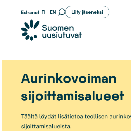
Siirry
FI
EN
Liity jäseneksi
Extranet
Siirry
suoraan
hakusivulle
sisältöön
Suomen uusiutuvat ry
Aurinkovoiman
sijoittamisalueet
Täältä löydät lisätietoa teollisen aurink
sijoittamisalueista.