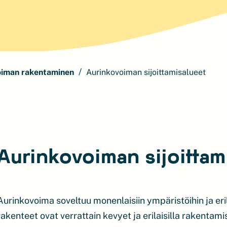
oiman rakentaminen
Aurinkovoiman sijoittamisalueet
Aurinkovoiman sijoittam
Aurinkovoima soveltuu monenlaisiin ympäristöihin ja eri
rakenteet ovat verrattain kevyet ja erilaisilla rakenta