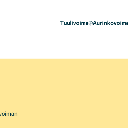
Tuulivoima
Aurinkovoim
ovoiman