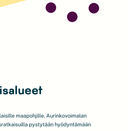
isalueet
laisille maapohjille. Aurinkovoimalan
misratkaisuilla pystytään hyödyntämään