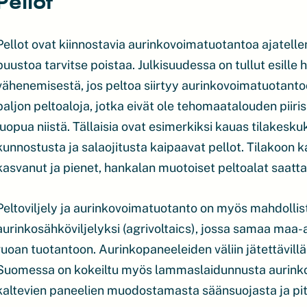
Pellot
Pellot ovat kiinnostavia aurinkovoimatuotantoa ajatelle
puustoa tarvitse poistaa. Julkisuudessa on tullut esille
vähenemisestä, jos peltoa siirtyy aurinkovoimatuotanto
paljon peltoaloja, jotka eivät ole tehomaatalouden piiriss
luopua niistä. Tällaisia ovat esimerkiksi kauas tilakesku
kunnostusta ja salaojitusta kaipaavat pellot. Tilakoo
kasvanut ja pienet, hankalan muotoiset peltoalat saatta
Peltoviljely ja aurinkovoimatuotanto on myös mahdollis
aurinkosähköviljelyksi (agrivoltaics), jossa samaa maa-
ruoan tuotantoon. Aurinkopaneeleiden väliin jätettävillä 
Suomessa on kokeiltu myös lammaslaidunnusta aurinko
kaltevien paneelien muodostamasta säänsuojasta ja pitä