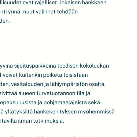
lisuudet ovat rajalliset. Jokaisen hankkeen
inti ynnä muut valinnat tehdään
den.
yvinä sijoituspaikkoina teollisen kokoluokan
 voivat kuitenkin poiketa toisistaan
en, vesitalouden ja lähiympäristön osalta.
vittää alueen turvetuotannon tila ja
vepaksuuksista ja pohjamaalajeista sekä
viltä yllätyksiltä hankekehityksen myöhemmissä
atavilla ilman tutkimuksia.