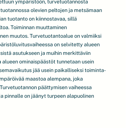
ettuun ympäristöön, turvetuotannosta
än tuotannossa olevien peltojen ja metsämaan
n tuotanto on kiinnostavaa, sillä
oltoa. Toiminnan muuttaminen
linen muutos. Turvetuotantoalue on valmiiksi
stöluvitusvaiheessa on selvitetty alueen
ksistä asutukseen ja muihin merkittäviin
 ja alueen ominaispäästöt tunnetaan usein
emavaikutus jää usein paikalliseksi toiminta-
 ympäröivää maastoa alempana, joka
 Turvetuotannon päättymisen vaiheessa
ja pinnalle on jäänyt turpeen alapuolinen