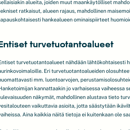
sellaisiakin alueita, joiden muut maankäytölliset mahdol
tekniset ratkaisut, alueen rajaus, mahdollinen maisemo
tapauskohtaisesti hankealueen ominaispiirteet huomioi
Entiset turvetuotantoalueet
Entiset turvetuotantoalueet nähdään lähtökohtaisesti h
aurinkovoimaloille. Eri turvetuotantoalueiden olosuhteet
huomattavasti mm. luontoarvojen, perustamisolosuhteid
Hanketoimijan kannattaakin jo varhaisessa vaiheessa sel
tulevaisuuden näkymät, mahdollinen alustava tieto tur
vesitalouteen vaikuttavia asioita, jotta säästytään ikä
vaiheissa. Aina kaikkia näitä tietoja ei kuitenkaan ole sa