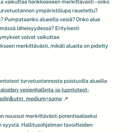
la vaikuttaa hankkeeseen merkittävästi – onko
urvetuotannon ympäristölupa rauetettu?
sä? Pumpataanko alueella vesiä? Onko alue
ömässä läheisyydessä? Erityisesti
ysymykset voivat vaikuttaa
een merkittävästi, mikäli alueita on pidetty
ontoteot turvetuotannosta poistuvilla alueilla
imaloiden-vesienhallinta-ja-luontoteot-
linkedin&utm_medium=some
on noussut merkittävästi potentiaaliseksi
 syystä. Hallitusohjelman tavoitteiden