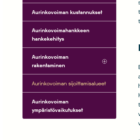
Aurinkovoiman kustannukset
Aurinkovoimahankkeen
hankekehitys
Aurinkovoiman
rakentaminen
Aurinkovoiman sijoittamisalueet
Aurinkovoiman
ympäristövaikutukset