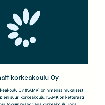
attikorkeakoulu Oy
keakoulu Oy (KAMK) on nimensä mukaisesti
 pieni suuri korkeakoulu. KAMK on ketterästi
uutoksiin reagoivana korkeakoulu, joka