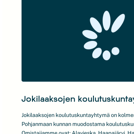
Jokilaaksojen koulutuskunt
Jokilaaksojen koulutuskuntayhtymä on kolmen
Pohjanmaan kunnan muodostama koulutusku
Omistajiamme ovat; Alavieska, Haapajärvi, Ha