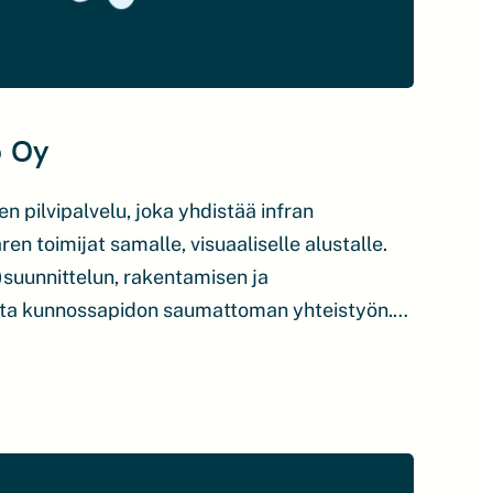
p Oy
en pilvipalvelu, joka yhdistää infran
en toimijat samalle, visuaaliselle alustalle.
suunnittelun, rakentamisen ja
tta kunnossapidon saumattoman yhteistyön.
u parantaa suunnittelun ja rakentamisen
menoaikaa ja parantaa tuottavuutta. Visiona
iset rakentamishankkeet. Infrakit kehittää
n koneiden ja laitteiden CO2-päästöjen
ensimmäinen askel kohti päästöjen