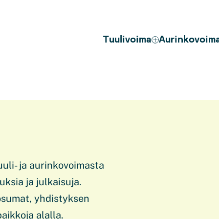
Tuulivoima
Aurinkovoim
uli- ja aurinkovoimasta
ksia ja julkaisuja.
osumat, yhdistyksen
aikkoja alalla.