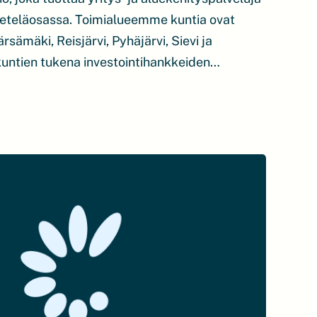
eteläosassa. Toimialueemme kuntia ovat
rsämäki, Reisjärvi, Pyhäjärvi, Sievi ja
untien tukena investointihankkeiden
Tavoitteena on verkottaa alueen yritykset
a toisaalta auttaa monin eri tavoin
n energian hankkeita tai teollisia
levia yrityksiä tasoittamalla tietä
velumme ovat maksuttomia.