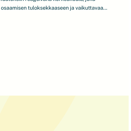
 osaamisen tuloksekkaaseen ja vaikuttavaan
KI-toimintaan. Ylläpidämme ja kehitämme
oillismaan ja Pohjois-Pohjanmaan eteläisten
iin ja olemme ydintoimija korkeakoulun
essa ekosysteemissä. Koulutamme
a, jotka yhdessä tekevät seudusta