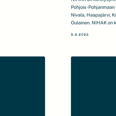
Pohjois-Pohjanmaan 
Nivala, Haapajärvi, Kä
Oulainen. NIHAK on k
mahdollistamisessa. 
8.8.2026
mukaan toteutukseen j
alueellemme uusiutuva
investointeja valmiste
investoinneille. Pal