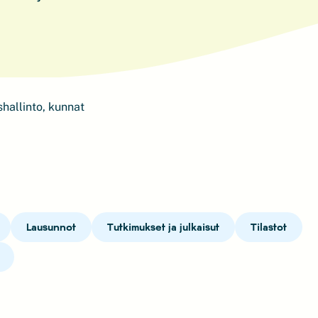
shallinto, kunnat
Lausunnot
Tutkimukset ja julkaisut
Tilastot