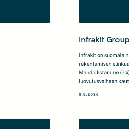
Infrakit Grou
Infrakit on suomalain
rakentamisen elinkaar
Mahdollistamme (esi)
luovutusvaiheen kau
Saumaton tiedonkulk
8.8.2026
laatua, lyhentää läpi
meillä on nollapäästö
alustaan kytkettävie
mittauksen, joka on 