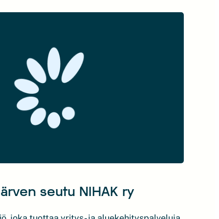
järven seutu NIHAK ry
, joka tuottaa yritys- ja aluekehityspalveluja