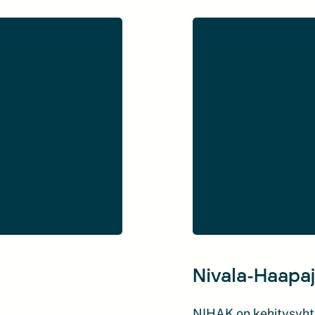
Nivala-Haapa
NIHAK on kehitysyhtiö