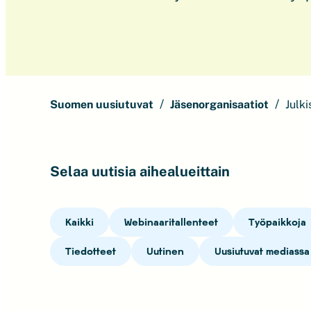
Suomen uusiutuvat
Jäsenorganisaatiot
Julki
Selaa uutisia aihealueittain
Kaikki
Webinaaritallenteet
Työpaikkoja
Tiedotteet
Uutinen
Uusiutuvat mediassa