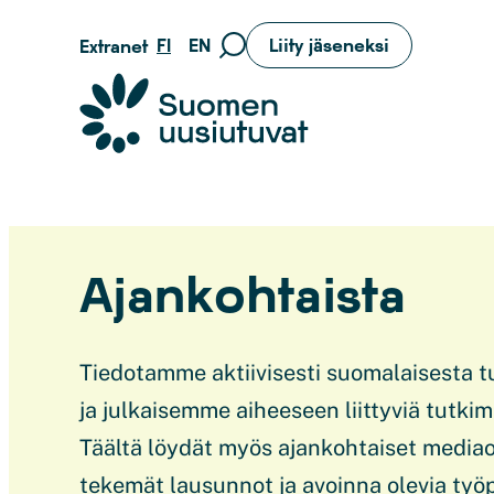
Siirry
FI
EN
Liity jäseneksi
Extranet
Siirry
suoraan
hakusivulle
sisältöön
Suomen uusiutuvat ry
Ajankohtaista
Tiedotamme aktiivisesti suomalaisesta tu
ja julkaisemme aiheeseen liittyviä tutkimu
Täältä löydät myös ajankohtaiset media
tekemät lausunnot ja avoinna olevia työp