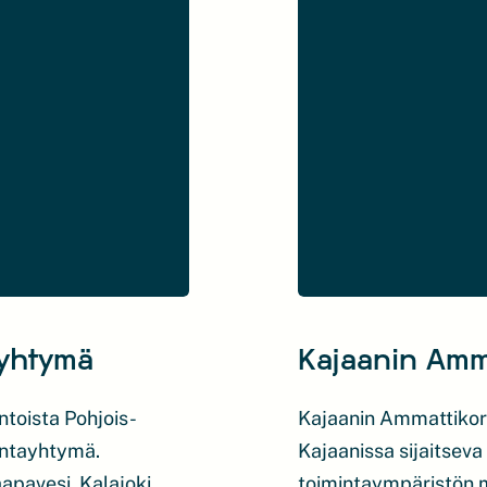
optimointia. […]
ayhtymä
Kajaanin Amm
toista Pohjois-
Kajaanin Ammattikor
ntayhtymä.
Kajaanissa sijaitseva
apavesi, Kalajoki,
toimintaympäristön m