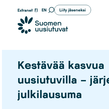
Siirry
FI
EN
Liity jäseneksi
Extranet
Siirry
suoraan
hakusivulle
sisältöön
Suomen uusiutuvat ry
Kestävää kasvua
uusiutuvilla – jär
julkilausuma