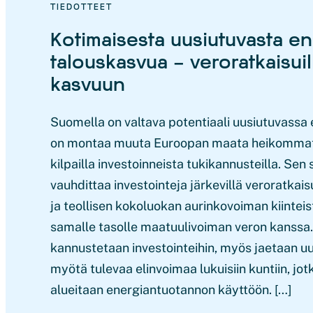
TIEDOTTEET
Kotimaisesta uusiutuvasta en
talouskasvua – veroratkaisuil
kasvuun
Suomella on valtava potentiaali uusiutuvassa
on montaa muuta Euroopan maata heikommat
kilpailla investoinneista tukikannusteilla. Sen
vauhdittaa investointeja järkevillä veroratkais
ja teollisen kokoluokan aurinkovoiman kiinteis
samalle tasolle maatuulivoiman veron kanssa. 
kannustetaan investointeihin, myös jaetaan u
myötä tulevaa elinvoimaa lukuisiin kuntiin, jot
alueitaan energiantuotannon käyttöön. […]