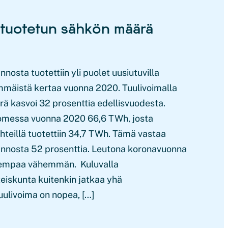
a tuotetun sähkön määrä
sta tuotettiin yli puolet uusiutuvilla
immäistä kertaa vuonna 2020. Tuulivoimalla
ä kasvoi 32 prosenttia edellisvuodesta.
uomessa vuonna 2020 66,6 TWh, josta
ähteillä tuotettiin 34,7 TWh. Tämä vastaa
nosta 52 prosenttia. Leutona koronavuonna
iempaa vähemmän. Kuluvalla
iskunta kuitenkin jatkaa yhä
uulivoima on nopea, […]