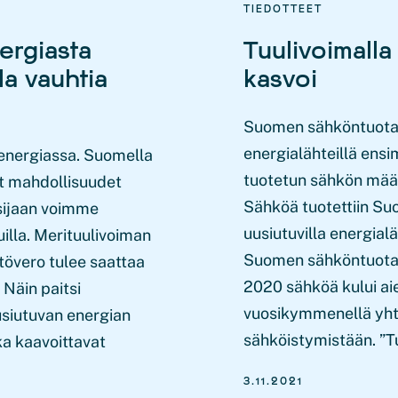
TIEDOTTEET
ergiasta
Tuulivoimall
la vauhtia
kasvoi
Suomen sähköntuotanno
energialähteillä ens
 energiassa. Suomella
tuotetun sähkön määr
 mahdollisuudet
Sähköä tuotettiin S
 sijaan voimme
uusiutuvilla energial
uilla. Merituulivoiman
Suomen sähköntuotan
tövero tulee saattaa
2020 sähköä kului a
Näin paitsi
vuosikymmenellä yhte
usiutuvan energian
sähköistymistään. ”T
ka kaavoittavat
3.11.2021