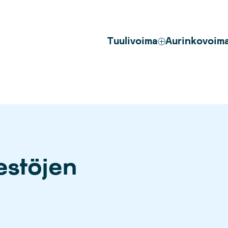
Tuulivoima
Aurinkovoim
jestöjen