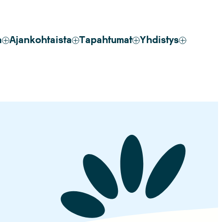
a
Ajankohtaista
Tapahtumat
Yhdistys