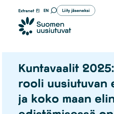
Siirry
FI
EN
Liity jäseneksi
Extranet
Siirry
suoraan
hakusivulle
sisältöön
Suomen uusiutuvat ry
Kuntavaalit 2025
rooli uusiutuvan
ja koko maan eli
edistämisessä on