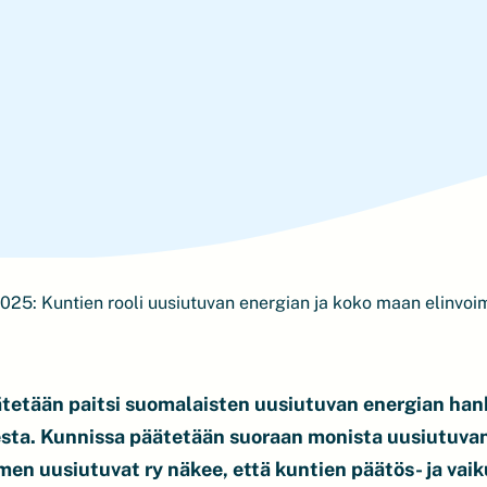
2025: Kuntien rooli uusiutuvan energian ja koko maan elinvo
ätetään paitsi suomalaisten uusiutuvan energian h
sta. Kunnissa päätetään suoraan monista uusiutuvan
omen uusiutuvat ry näkee, että kuntien päätös- ja vai