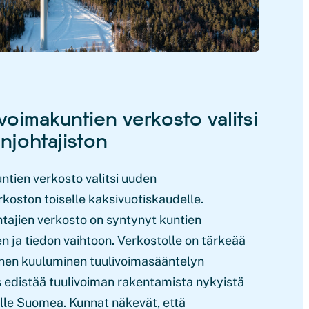
oimakuntien verkosto valitsi
johtajiston
tien verkosto valitsi uuden
koston toiselle kaksivuotiskaudelle.
htajien verkosto on syntynyt kuntien
 ja tiedon vaihtoon. Verkostolle on tärkeää
änen kuuluminen tuulivoimasääntelyn
 edistää tuulivoiman rakentamista nykyistä
ille Suomea. Kunnat näkevät, että