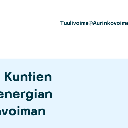
Tuulivoima
Aurinkovoim
: Kuntien
 energian
nvoiman