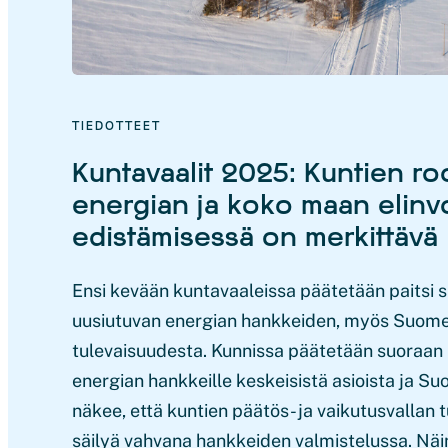
TIEDOTTEET
Kuntavaalit 2025: Kuntien ro
energian ja koko maan elin
edistämisessä on merkittävä
Ensi kevään kuntavaaleissa päätetään paitsi 
uusiutuvan energian hankkeiden, myös Suom
tulevaisuudesta. Kunnissa päätetään suoraan
energian hankkeille keskeisistä asioista ja S
näkee, että kuntien päätös- ja vaikutusvallan 
säilyä vahvana hankkeiden valmistelussa. Näi