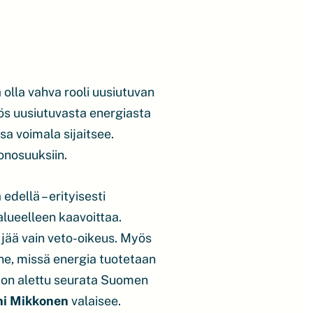
 olla vahva rooli uusiutuvan
s uusiutuvasta energiasta
a voimala sijaitsee.
onosuuksiin.
ellä – erityisesti
lueelleen kaavoittaa.
 jää vain veto-oikeus. Myös
nne, missä energia tuotetaan
in on alettu seurata Suomen
i Mikkonen
valaisee.