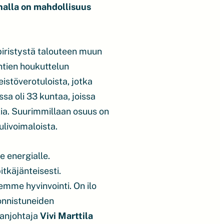
nalla on mahdollisuus
piristystä talouteen muun
ntien houkuttelun
stöverotuloista, jotka
a oli 33 kuntaa, joissa
tia. Suurimmillaan osuus on
ulivoimaloista.
e energialle.
tkäjänteisesti.
mme hyvinvointi. On ilo
 onnistuneiden
nanjohtaja
Vivi Marttila