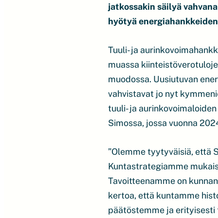
jatkossakin säilyä vahvan
hyötyä energiahankkeiden
Tuuli- ja aurinkovoimahankk
muassa kiinteistöverotuloj
muodossa. Uusiutuvan energ
vahvistavat jo nyt kymmeni
tuuli- ja aurinkovoimaloide
Simossa, jossa vuonna 2024 
”Olemme tyytyväisiä, että S
Kuntastrategiamme mukaises
Tavoitteenamme on kunnan e
kertoa, että kuntamme histo
päätöstemme ja erityisesti 