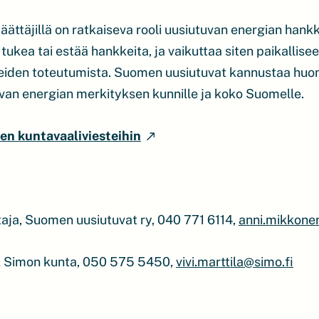
 päättäjillä on ratkaiseva rooli uusiutuvan energian han
tukea tai estää hankkeita, ja vaikuttaa siten paikallise
tteiden toteutumista. Suomen uusiutuvat kannustaa hu
uvan energian merkityksen kunnille ja koko Suomelle.
n kuntavaaliviesteihin
taja, Suomen uusiutuvat ry, 040 771 6114,
anni.mikkone
ja, Simon kunta, 050 575 5450,
vivi.marttila@simo.fi