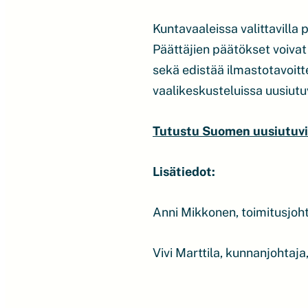
Kuntavaaleissa valittavilla
Päättäjien päätökset voivat 
sekä edistää ilmastotavoi
vaalikeskusteluissa uusiut
Tutustu Suomen uusiutuvie
Lisätiedot:
Anni Mikkonen, toimitusjoh
Vivi Marttila, kunnanjohta