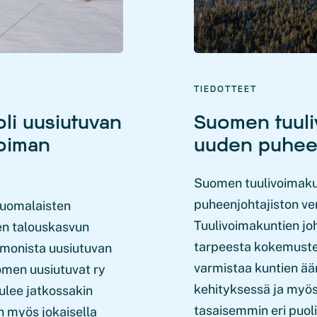
TIEDOTTEET
oli uusiutuvan
Suomen tuuliv
voiman
uuden puheen
Suomen tuulivoimakun
puheenjohtajiston ver
suomalaisten
Tuulivoimakuntien jo
en talouskasvun
tarpeesta kokemusten
 monista uusiutuvan
varmistaa kuntien ä
uomen uusiutuvat ry
kehityksessä ja myös
tulee jatkossakin
tasaisemmin eri puol
n myös jokaisella