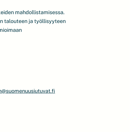
kkeiden mahdollistamisessa.
en talouteen ja työllisyyteen
omioimaan
n@suomenuusiutuvat.fi