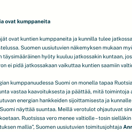
ia ovat kumppaneita
jät ovat kuntien kumppaneita ja kunnilla tulee jatkossa
stelussa. Suomen uusiutuvien näkemyksen mukaan myö
 täysimääräinen hyöty kuuluu jatkossakin kuntaan, joss
ron ei pidä jatkossakaan vaikuttaa kuntien saamiin valti
rgian kumppanuudessa Suomi on monella tapaa Ruotsia ed
ta vastaa kaavoituksesta ja päättää, mitä toimintoja a
iutuvan energian hankkeiden sijoittamisesta ja kunnalle
 Suomi näyttää suuntaa. Meillä verotulot ohjautuvat si
koetaan. Ruotsissa vero menee valtiolle – tosin sielläk
tuksen mallia”, Suomen uusiutuvien toimitusjohtaja
Ann