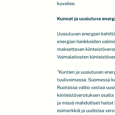
kuvailee.
Kunnat ja uusiutuva energ
Uusiutuvan energian kehittä
energian hankkeiden valmi
maksettavan kiinteistöveron
Voimalaitosten kiinteistöve
”Kuntien ja uusiutuvan ene
tuulivoimassa. Suomessa kun
Ruotsissa valtio vastaa uus
kiinteistöverotuksen osalta
ja missä mahdolliset haitat 
esimerkkiä ja uudistaa vero