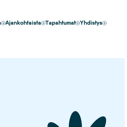
a
Ajankohtaista
Tapahtumat
Yhdistys