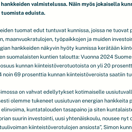
a hankkeiden valmistelussa. Näin myös jokaisella kun
 tuomista eduista.
eiden tuomat edut tuntuvat kunnissa, joissa ne tuovat 
en, maanvuokratulojen, työpaikkojen ja muiden investoi
ian hankkeiden näkyvin hyöty kunnissa kerätään kiintei
en suomalaisten kuntien taloutta: Vuonna 2024 Suomess
n osuus kunnan kiinteistöverotuotoista on yli 20 prosent
noin 69 prosenttia kunnan kiinteistöveroista saatiin tu
imossa on vahvat edellytykset kotimaiselle uusiutuvall
ti olemme tukeneet uusiutuvan energian hankkeita pi
linvoima, kuntatalouden tasapaino ja siten kuntalaiste
rian suurin investointi, uusi yhtenäiskoulu, nousee nyt
tuulivoiman kiinteistöverotulojen ansiosta”, Simon kun