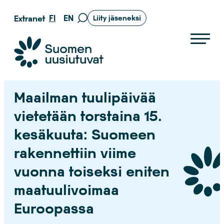
Siirry
FI
EN
Extranet
Liity jäseneksi
Siirry
suoraan
hakusivulle
sisältöön
Suomen uusiutuvat ry
Maailman tuulipäivää
vietetään torstaina 15.
kesäkuuta: Suomeen
rakennettiin viime
vuonna toiseksi eniten
maatuulivoimaa
Euroopassa