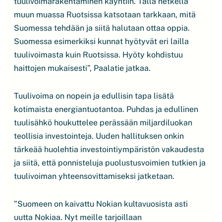
tuulivoimarakentaminen käyntiin. Tällä hetkellä
muun muassa Ruotsissa katsotaan tarkkaan, mitä
Suomessa tehdään ja siitä halutaan ottaa oppia.
Suomessa esimerkiksi kunnat hyötyvät eri lailla
tuulivoimasta kuin Ruotsissa. Hyöty kohdistuu
haittojen mukaisesti”, Paalatie jatkaa.
Tuulivoima on nopein ja edullisin tapa lisätä
kotimaista energiantuotantoa. Puhdas ja edullinen
tuulisähkö houkuttelee perässään miljardiluokan
teollisia investointeja. Uuden hallituksen onkin
tärkeää huolehtia investointiympäristön vakaudesta
ja siitä, että ponnisteluja puolustusvoimien tutkien ja
tuulivoiman yhteensovittamiseksi jatketaan.
”Suomeen on kaivattu Nokian kultavuosista asti
uutta Nokiaa. Nyt meille tarjoillaan