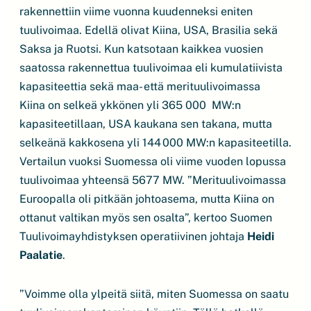
rakennettiin viime vuonna kuudenneksi eniten
tuulivoimaa. Edellä olivat Kiina, USA, Brasilia sekä
Saksa ja Ruotsi. Kun katsotaan kaikkea vuosien
saatossa rakennettua tuulivoimaa eli kumulatiivista
kapasiteettia sekä maa- että merituulivoimassa
Kiina on selkeä ykkönen yli 365 000 MW:n
kapasiteetillaan, USA kaukana sen takana, mutta
selkeänä kakkosena yli 144 000 MW:n kapasiteetilla.
Vertailun vuoksi Suomessa oli viime vuoden lopussa
tuulivoimaa yhteensä 5677 MW. ”Merituulivoimassa
Euroopalla oli pitkään johtoasema, mutta Kiina on
ottanut valtikan myös sen osalta”, kertoo Suomen
Tuulivoimayhdistyksen operatiivinen johtaja
Heidi
Paalatie
.
”Voimme olla ylpeitä siitä, miten Suomessa on saatu