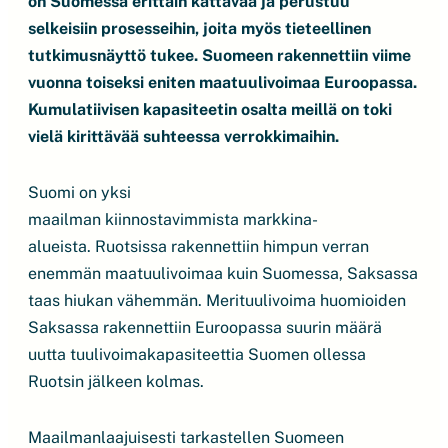
on Suomessa erittäin kattavaa ja perustuu
selkeisiin prosesseihin, joita myös tieteellinen
tutkimusnäyttö tukee. Suomeen rakennettiin viime
vuonna toiseksi eniten maatuulivoimaa Euroopassa.
Kumulatiivisen kapasiteetin osalta meillä on toki
vielä kirittävää suhteessa verrokkimaihin.
Suomi on yksi
maailman kiinnostavimmista markkina-
alueista. Ruotsissa rakennettiin himpun verran
enemmän maatuulivoimaa kuin Suomessa, Saksassa
taas hiukan vähemmän. Merituulivoima huomioiden
Saksassa rakennettiin Euroopassa suurin määrä
uutta tuulivoimakapasiteettia Suomen ollessa
Ruotsin jälkeen kolmas.
Maailmanlaajuisesti tarkastellen Suomeen