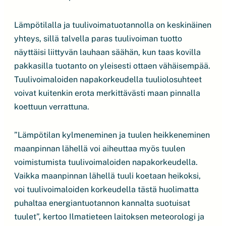
Lämpötilalla ja tuulivoimatuotannolla on keskinäinen
yhteys, sillä talvella paras tuulivoiman tuotto
näyttäisi liittyvän lauhaan säähän, kun taas kovilla
pakkasilla tuotanto on yleisesti ottaen vähäisempää.
Tuulivoimaloiden napakorkeudella tuuliolosuhteet
voivat kuitenkin erota merkittävästi maan pinnalla
koettuun verrattuna.
”Lämpötilan kylmeneminen ja tuulen heikkeneminen
maanpinnan lähellä voi aiheuttaa myös tuulen
voimistumista tuulivoimaloiden napakorkeudella.
Vaikka maanpinnan lähellä tuuli koetaan heikoksi,
voi tuulivoimaloiden korkeudella tästä huolimatta
puhaltaa energiantuotannon kannalta suotuisat
tuulet”, kertoo Ilmatieteen laitoksen meteorologi ja