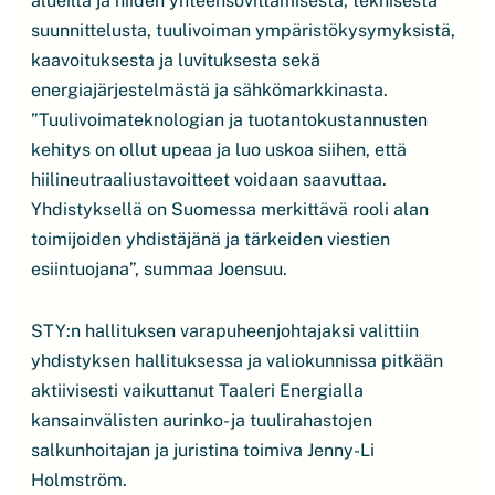
alueilta ja niiden yhteensovittamisesta, teknisestä
suunnittelusta, tuulivoiman ympäristökysymyksistä,
kaavoituksesta ja luvituksesta sekä
energiajärjestelmästä ja sähkömarkkinasta.
”Tuulivoimateknologian ja tuotantokustannusten
kehitys on ollut upeaa ja luo uskoa siihen, että
hiilineutraaliustavoitteet voidaan saavuttaa.
Yhdistyksellä on Suomessa merkittävä rooli alan
toimijoiden yhdistäjänä ja tärkeiden viestien
esiintuojana”, summaa Joensuu.
STY:n hallituksen varapuheenjohtajaksi valittiin
yhdistyksen hallituksessa ja valiokunnissa pitkään
aktiivisesti vaikuttanut Taaleri Energialla
kansainvälisten aurinko- ja tuulirahastojen
salkunhoitajan ja juristina toimiva Jenny-Li
Holmström.