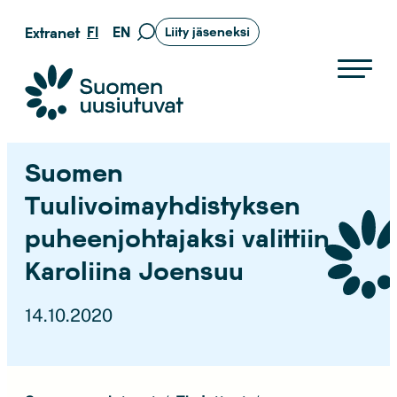
Siirry
FI
EN
Extranet
Liity jäseneksi
Siirry
suoraan
hakusivulle
sisältöön
Suomen uusiutuvat ry
Suomen
Tuulivoimayhdistyksen
puheenjohtajaksi valittiin
Karoliina Joensuu
14.10.2020