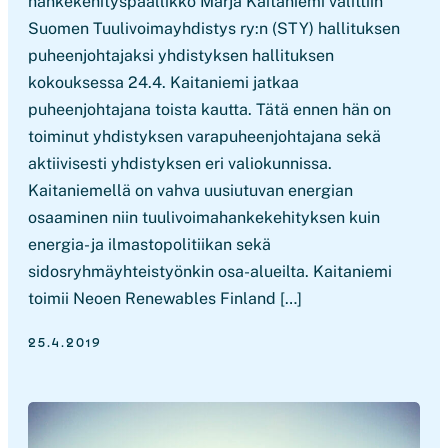
hankekehityspäällikkö Marja Kaitaniemi valittiin
Suomen Tuulivoimayhdistys ry:n (STY) hallituksen
puheenjohtajaksi yhdistyksen hallituksen
kokouksessa 24.4. Kaitaniemi jatkaa
puheenjohtajana toista kautta. Tätä ennen hän on
toiminut yhdistyksen varapuheenjohtajana sekä
aktiivisesti yhdistyksen eri valiokunnissa.
Kaitaniemellä on vahva uusiutuvan energian
osaaminen niin tuulivoimahankekehityksen kuin
energia- ja ilmastopolitiikan sekä
sidosryhmäyhteistyönkin osa-alueilta. Kaitaniemi
toimii Neoen Renewables Finland […]
25.4.2019