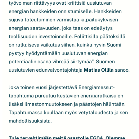
työvoiman riittävyys ovat kriittisiä uusiutuvan
energian hankkeiden onnistumiselle. Hankkeiden
sujuva toteutuminen varmistaa kilpailukykyisen
energian saatavuuden, joka taas on edellytys
teollisuuden investoinneille. Poliittisilla päätöksillä
on ratkaiseva vaikutus siihen, kuinka hyvin Suomi
pystyy hyödyntämään uusiutuvan energian
potentiaalin osana vihreää siirtymää”, Suomen
uusiutuvien edunvalvontajohtaja
Matias Ollila
sanoo.
Joka toinen vuosi järjestettävä Energiamessut-
tapahtuma pureutuu kestävien energiaratkaisujen
lisäksi ilmastonmuutokseen ja päästöjen hillintään.
Tapahtumassa kuullaan myös vetytaloudesta ja sen
mahdollisuuksista.
Tule tervehtimään meitä osastolle E604. Olemme