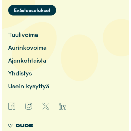
Evästeasetukset
Tuulivoima
Aurinkovoima
Ajankohtaista
Yhdistys
Usein kysyttyä
facebook
instagram
x
linkedin