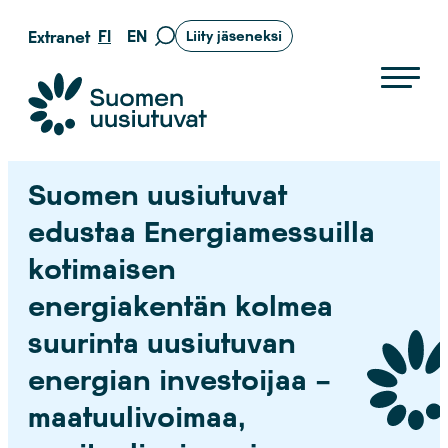
Siirry
FI
EN
Extranet
Liity jäseneksi
Siirry
suoraan
hakusivulle
sisältöön
Suomen uusiutuvat ry
Suomen uusiutuvat
edustaa Energiamessuilla
kotimaisen
energiakentän kolmea
suurinta uusiutuvan
energian investoijaa –
maatuulivoimaa,