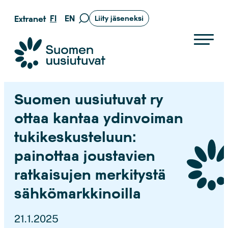
Siirry
FI
EN
Extranet
Liity jäseneksi
Siirry
suoraan
hakusivulle
sisältöön
Suomen uusiutuvat ry
Suomen uusiutuvat ry
ottaa kantaa ydinvoiman
tukikeskusteluun:
painottaa joustavien
ratkaisujen merkitystä
sähkömarkkinoilla
21.1.2025