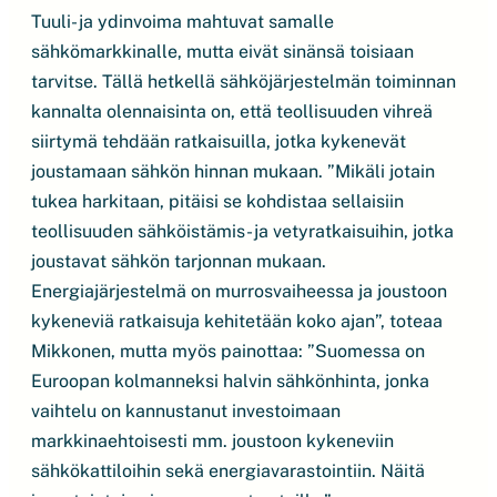
Tuuli- ja ydinvoima mahtuvat samalle
sähkömarkkinalle, mutta eivät sinänsä toisiaan
tarvitse. Tällä hetkellä sähköjärjestelmän toiminnan
kannalta olennaisinta on, että teollisuuden vihreä
siirtymä tehdään ratkaisuilla, jotka kykenevät
joustamaan sähkön hinnan mukaan. ”Mikäli jotain
tukea harkitaan, pitäisi se kohdistaa sellaisiin
teollisuuden sähköistämis- ja vetyratkaisuihin, jotka
joustavat sähkön tarjonnan mukaan.
Energiajärjestelmä on murrosvaiheessa ja joustoon
kykeneviä ratkaisuja kehitetään koko ajan”, toteaa
Mikkonen, mutta myös painottaa: ”Suomessa on
Euroopan kolmanneksi halvin sähkönhinta, jonka
vaihtelu on kannustanut investoimaan
markkinaehtoisesti mm. joustoon kykeneviin
sähkökattiloihin sekä energiavarastointiin. Näitä