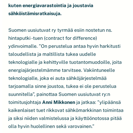
kuten energiavarastointia ja joustavia
sähköistämisratkaisuja.
Suomen uusiutuvat ry tyrmää esiin nostetun ns.
hintaputki -tuen (contract for difference)
ydinvoimalle. ”On perustelua antaa hyvin harkitusti
taloudellista ja maltillista tukea uudelle
teknologialle ja kehittyville tuotantomuodoille, joita
energiajärjestelmämme tarvitsee. Vakiintuneelle
teknologialle, joka ei auta sähköjärjestelmää
tarjoamalla sinne joustoa, tukea ei ole perustelua
suunnitella”, painottaa Suomen uusiutuvat ry:n
toimitusjohtaja
Anni Mikkonen
ja jatkaa: ”ylipäänsä
kaikenlaiset tuet rikkovat sähkömarkkinan toimintaa
ja siksi niiden valmistelussa ja käyttöönotossa pitää
olla hyvin huolellinen sekä varovainen.”