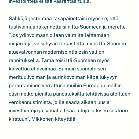
investointeja ei saa vaarantaa tuilla.”
Sähköjärjestelmää tasapainottaisi myös se, että
tuulivoimaa rakennettaisiin Itä-Suomeen ja merelle.
”Jos ydinvoimaan ollaan valmiita laittamaan
miljardeja, voisi hyvin tarkastella myös Itä-Suomen
aluevalvonnan modernisointia osin valtion
rahoituksella. Tämä toisi Itä-Suomeen myös
kaivattua elinvoimaa. Samoin suomalaisen
merituulivoiman ja aurinkovoiman kilpailukyvyn
parantaminen verrattuna muihin Euroopan maihin,
olisi melko pienillä panostuksilla tehtävissä aloittaen
verokannustimista, joilla saada aikaan uusia
investointeja ja samalla lisää tuloja julkisen sektorin
kirstuun”, Mikkonen kiteyttää.