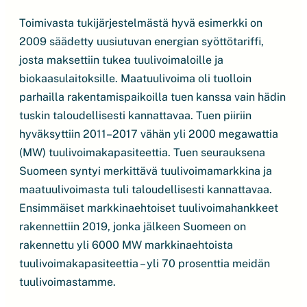
Toimivasta tukijärjestelmästä hyvä esimerkki on
2009 säädetty uusiutuvan energian syöttötariffi,
josta maksettiin tukea tuulivoimaloille ja
biokaasulaitoksille. Maatuulivoima oli tuolloin
parhailla rakentamispaikoilla tuen kanssa vain hädin
tuskin taloudellisesti kannattavaa. Tuen piiriin
hyväksyttiin 2011–2017 vähän yli 2000 megawattia
(MW) tuulivoimakapasiteettia. Tuen seurauksena
Suomeen syntyi merkittävä tuulivoimamarkkina ja
maatuulivoimasta tuli taloudellisesti kannattavaa.
Ensimmäiset markkinaehtoiset tuulivoimahankkeet
rakennettiin 2019, jonka jälkeen Suomeen on
rakennettu yli 6000 MW markkinaehtoista
tuulivoimakapasiteettia – yli 70 prosenttia meidän
tuulivoimastamme.