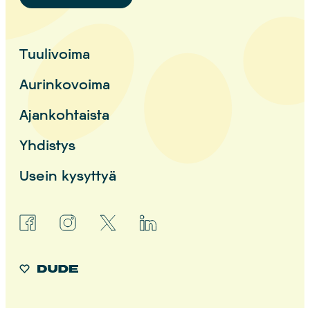
Tuulivoima
Aurinkovoima
Ajankohtaista
Yhdistys
Usein kysyttyä
facebook
instagram
x
linkedin