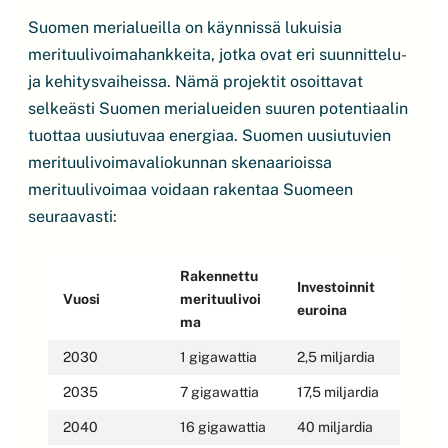
Suomen merialueilla on käynnissä lukuisia
merituulivoimahankkeita, jotka ovat eri suunnittelu-
ja kehitysvaiheissa. Nämä projektit osoittavat
selkeästi Suomen merialueiden suuren potentiaalin
tuottaa uusiutuvaa energiaa. Suomen uusiutuvien
merituulivoimavaliokunnan skenaarioissa
merituulivoimaa voidaan rakentaa Suomeen
seuraavasti:
Rakennettu
Investoinnit
Vuosi
merituulivoi
euroina
ma
2030
1 gigawattia
2,5 miljardia
2035
7 gigawattia
17,5 miljardia
2040
16 gigawattia
40 miljardia