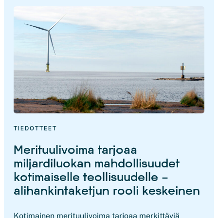
TIEDOTTEET
Merituulivoima tarjoaa
miljardiluokan mahdollisuudet
kotimaiselle teollisuudelle –
alihankintaketjun rooli keskeinen
Kotimainen merituulivoima tarjoaa merkittäviä