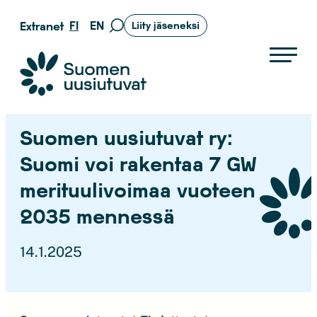
Siirry
FI
EN
Extranet
Liity jäseneksi
Siirry
suoraan
hakusivulle
sisältöön
Suomen uusiutuvat ry
Suomen uusiutuvat ry:
Suomi voi rakentaa 7 GW
merituulivoimaa vuoteen
2035 mennessä
14.1.2025