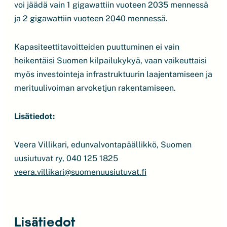
voi jäädä vain 1 gigawattiin vuoteen 2035 mennessä
ja 2 gigawattiin vuoteen 2040 mennessä.
Kapasiteettitavoitteiden puuttuminen ei vain
heikentäisi Suomen kilpailukykyä, vaan vaikeuttaisi
myös investointeja infrastruktuurin laajentamiseen ja
merituulivoiman arvoketjun rakentamiseen.
Lisätiedot:
Veera Villikari, edunvalvontapäällikkö, Suomen
uusiutuvat ry, 040 125 1825
veera.villikari@suomenuusiutuvat.fi
Lisätiedot