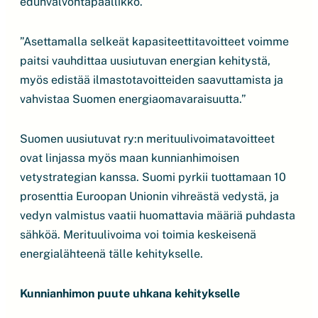
edunvalvontapäällikkö.
”Asettamalla selkeät kapasiteettitavoitteet voimme
paitsi vauhdittaa uusiutuvan energian kehitystä,
myös edistää ilmastotavoitteiden saavuttamista ja
vahvistaa Suomen energiaomavaraisuutta.”
Suomen uusiutuvat ry:n merituulivoimatavoitteet
ovat linjassa myös maan kunnianhimoisen
vetystrategian kanssa. Suomi pyrkii tuottamaan 10
prosenttia Euroopan Unionin vihreästä vedystä, ja
vedyn valmistus vaatii huomattavia määriä puhdasta
sähköä. Merituulivoima voi toimia keskeisenä
energialähteenä tälle kehitykselle.
Kunnianhimon puute uhkana kehitykselle