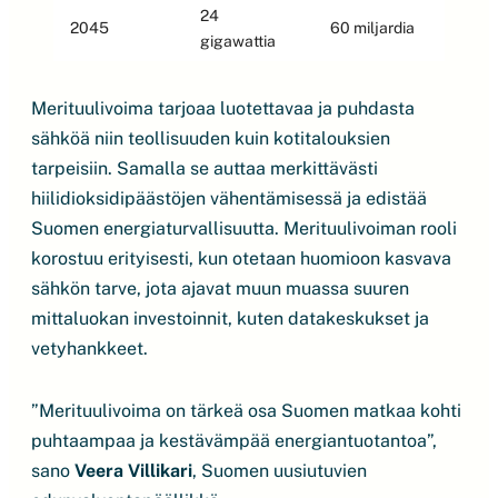
24
2045
60 miljardia
gigawattia
Merituulivoima tarjoaa luotettavaa ja puhdasta
sähköä niin teollisuuden kuin kotitalouksien
tarpeisiin. Samalla se auttaa merkittävästi
hiilidioksidipäästöjen vähentämisessä ja edistää
Suomen energiaturvallisuutta. Merituulivoiman rooli
korostuu erityisesti, kun otetaan huomioon kasvava
sähkön tarve, jota ajavat muun muassa suuren
mittaluokan investoinnit, kuten datakeskukset ja
vetyhankkeet.
”Merituulivoima on tärkeä osa Suomen matkaa kohti
puhtaampaa ja kestävämpää energiantuotantoa”,
sano
Veera Villikari
, Suomen uusiutuvien