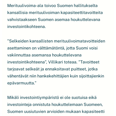
Merituulivoima-ala toivoo Suomen hallitukselta
kansallisia merituulivoiman kapasiteettitavoitteita
vahvistaakseen Suomen asemaa houkuttelevana
investointikohteena.
”Selkeiden kansallisten merituulivoimatavoitteiden
asettaminen on välttämätöntä, jotta Suomi voisi
vakiinnuttaa asemansa houkuttelevana
investointikohteena”, Villikari toteaa. ”Tavoitteet
tarjoavat selkeät ja ennakoitavat puitteet, jotka
vähentävät niin hankekehittäjien kuin sijoittajienkin
epävarmuutta.”
Mikäli investointiympäristö ei ole suotuisa eikä
investointeja onnistuta houkuttelemaan Suomeen,
Suomen uusiutuvien arvioiden mukaan kapasiteetti