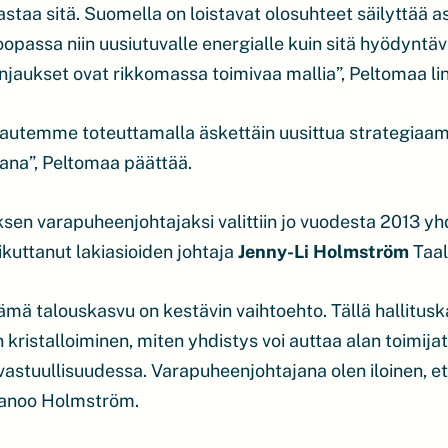
idastaa sitä. Suomella on loistavat olosuhteet säilyttä
opassa niin uusiutuvalle energialle kuin sitä hyödyntävä
injaukset ovat rikkomassa toimivaa mallia”, Peltomaa lin
kautemme toteuttamalla äskettäin uusittua strategi
vana”, Peltomaa päättää.
sen varapuheenjohtajaksi valittiin jo vuodesta 2013 yh
aikuttanut lakiasioiden johtaja
Jenny-Li Holmström
Taal
tämä talouskasvu on kestävin vaihtoehto. Tällä hallitusk
ristalloiminen, miten yhdistys voi auttaa alan toimija
vastuullisuudessa. Varapuheenjohtajana olen iloinen, 
 sanoo Holmström.