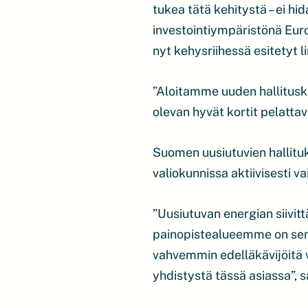
tukea tätä kehitystä – ei h
investointiympäristönä Euro
nyt kehysriihessä esitetyt l
”Aloitamme uuden hallitus
olevan hyvät kortit pelatta
Suomen uusiutuvien hallituk
valiokunnissa aktiivisesti v
”Uusiutuvan energian siivit
painopistealueemme on sen k
vahvemmin edelläkävijöitä 
yhdistystä tässä asiassa”,