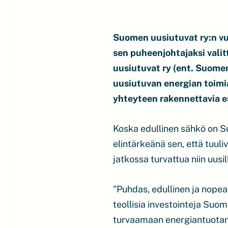
Suomen uusiutuvat ry:n vu
sen puheenjohtajaksi vali
uusiutuvat ry (ent. Suome
uusiutuvan energian toimi
yhteyteen rakennettavia e
Koska edullinen sähkö on S
elintärkeänä sen, että tuuli
jatkossa turvattua niin uusi
”Puhdas, edullinen ja nopea
teollisia investointeja Su
turvaamaan energiantuotann