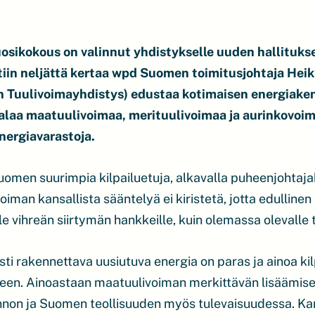
osikokous on valinnut yhdistykselle uuden hallituk
ttiin neljättä kertaa wpd Suomen toimitusjohtaja He
n Tuulivoimayhdistys) edustaa kotimaisen energiake
alaa maatuulivoimaa, merituulivoimaa ja aurinkovoi
nergiavarastoja.
uomen suurimpia kilpailuetuja, alkavalla puheenjohta
voiman kansallista sääntelyä ei kiristetä, jotta edulli
lle vihreän siirtymän hankkeille, kuin olemassa olevalle 
sti rakennettava uusiutuva energia on paras ja ainoa ki
omeen. Ainoastaan maatuulivoiman merkittävän lisäämi
on ja Suomen teollisuuden myös tulevaisuudessa. Kans