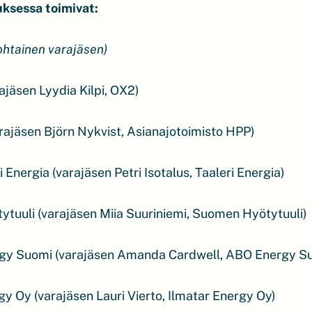
ksessa toimivat:
ohtainen varajäsen)
ajäsen Lyydia Kilpi, OX2)
arajäsen Björn Nykvist, Asianajotoimisto HPP)
Energia (varajäsen Petri Isotalus, Taaleri Energia)
ytuuli (varajäsen Miia Suuriniemi, Suomen Hyötytuuli)
gy Suomi (varajäsen Amanda Cardwell, ABO Energy S
gy Oy (varajäsen Lauri Vierto, Ilmatar Energy Oy)