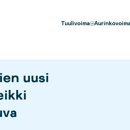
Tuulivoima
Aurinkovoim
ien uusi
ikki
uva