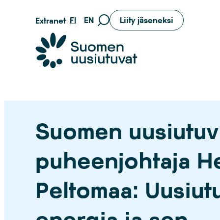
Siirry
FI
EN
Liity jäseneksi
Extranet
Siirry
suoraan
hakusivulle
sisältöön
Suomen uusiutuvat ry
Suomen uusiutuv
puheenjohtaja He
Peltomaa: Uusiut
energia ja sen