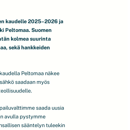
sen kaudelle 2025–2026 ja
ikki Peltomaa. Suomen
ntän kolmea suurinta
maa, sekä hankkeiden
jakaudella Peltomaa näkee
nen sähkö saadaan myös
teollisuudelle.
lpailuvalttimme saada uusia
sen avulla pystymme
allisen sääntelyn tuleekin