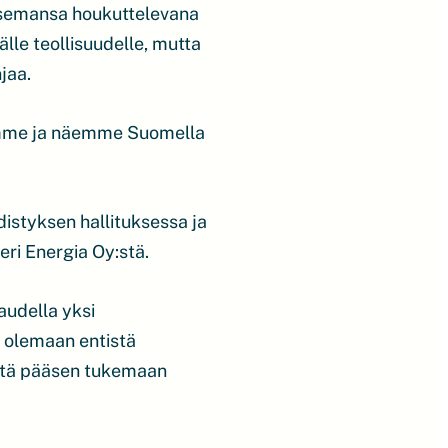
ä asemansa houkuttelevana
lle teollisuudelle, mutta
jaa.
aamme ja näemme Suomella
distyksen hallituksessa ja
eri Energia Oy:stä.
audella yksi
t olemaan entistä
että pääsen tukemaan