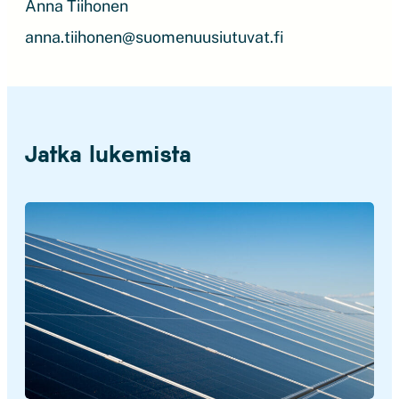
Anna Tiihonen
anna.tiihonen@suomenuusiutuvat.fi
Jatka lukemista