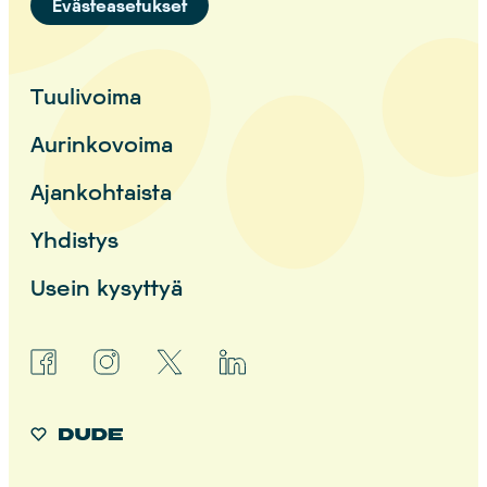
Evästeasetukset
Tuulivoima
Aurinkovoima
Ajankohtaista
Yhdistys
Usein kysyttyä
facebook
instagram
x
linkedin