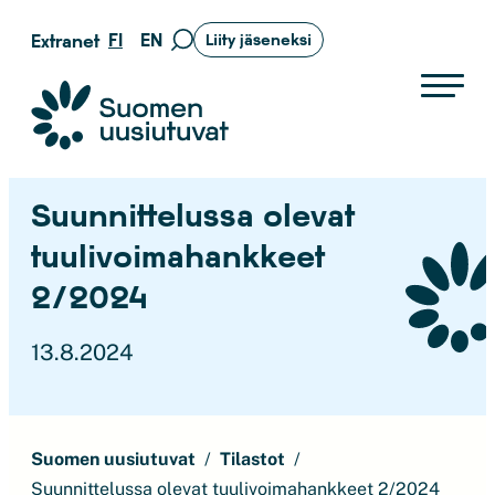
Siirry
FI
EN
Extranet
Liity jäseneksi
Siirry
suoraan
hakusivulle
sisältöön
Suomen uusiutuvat ry
Suunnittelussa olevat
tuulivoimahankkeet
2/2024
13.8.2024
Suomen uusiutuvat
Tilastot
Suunnittelussa olevat tuulivoimahankkeet 2/2024