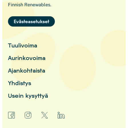
Finnish Renewables.
Evästeasetukset
Tuulivoima
Aurinkovoima
Ajankohtaista
Yhdistys
Usein kysyttyä
facebook
instagram
x
linkedin