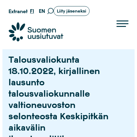
Siirry
FI
EN
Extranet
Liity jäseneksi
Siirry
suoraan
hakusivulle
sisältöön
Suomen uusiutuvat ry
Talousvaliokunta
18.10.2022, kirjallinen
lausunto
talousvaliokunnalle
valtioneuvoston
selonteosta Keskipitkän
aikavälin