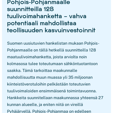
Pohjois-Pohjanmaalle
suunnitteilla 128
tuulivoimahanketta – vahva
potentiaali mahdollistaa
teollisuuden kasvuinvestoinnit
Suomen uusiutuvien hankelistan mukaan Pohjois-
Pohjanmaalle on tällä hetkellä suunnitteilla 128
maatuulivoimahanketta, joista arviolta noin
kolmasosa tulee toteutumaan sähköntuotantoon
saakka. Tämä tarkoittaa maakunnalle
mahdollisuutta muun muassa yli 35 miljoonan
kiinteistöverotuloihin pelkästään toteutuvien
tuulivoimaloiden ensimmäisenä toimintavuonna.
Hankkeita suunnitellaan maakunnassa yhteensä 27
kunnan alueelle, ja eniten niitä on vireillä
Pyhäjärvellä. Pohjois-Pohjanmaa on edelleen