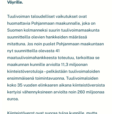
Vöyrille.
Tuulivoiman taloudelliset vaikutukset ovat
huomattavia Pohjanmaan maakunnalle, joka on
Suomen kolmanneksi suurin tuulivoimamaakunta
suunnitteilla olevien hankkeiden määrässä
mitattuna. Jos noin puolet Pohjanmaan maakuntaan
nyt suunnitteilla olevasta 41
maatuulivoimahankkeesta toteutuu, tarkoittaa se
maakunnan kunnille arviolta 11,3 miljoonan
kiinteistöverotuloja – pelkästään tuulivoimaloiden
ensimmäisenä toimintavuonna. Tuulivoimaloiden
koko 35 vuoden elinkaaren aikana kiinteistöveroista
kertyisi vähennyksineen arviolta noin 260 miljoonaa
euroa.
Kiinteistöverot ovat suoraa tuloa kunnille, mutta