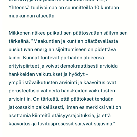
Yhteensä tuulivoimaa on suunnitteilla 10 kuntaan
maakunnan alueella.
Mikkonen näkee paikallisen päätösvallan säilymisen
tärkeänä. ”Maakuntien ja kuntien päätösvallasta
uusiutuvan energian sijoittumiseen on pidettävä
kiinni. Kunnat tuntevat parhaiten alueensa
erityispiirteet ja voivat demokraattisesti arvioida
hankkeiden vaikutukset ja hyödyt –
ympäristövaikutusten arviointi ja kaavoitus ovat
perusteellisia välineitä hankkeiden vaikutusten
arviointiin. On tärkeää, että päätökset tehdään
jatkossakin paikallisesti, ilman esimerkiksi valtion
asettamia kiinteitä etäisyysrajoituksia, ja että
kaavoitus- ja luvitusprosessit säilyvät sujuvina.”