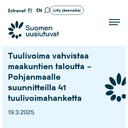
Siirry
FI
EN
Extranet
Liity jäseneksi
Siirry
suoraan
hakusivulle
sisältöön
Suomen uusiutuvat ry
Tuulivoima vahvistaa
maakuntien taloutta –
Pohjanmaalle
suunnitteilla 41
tuulivoimahanketta
19.3.2025