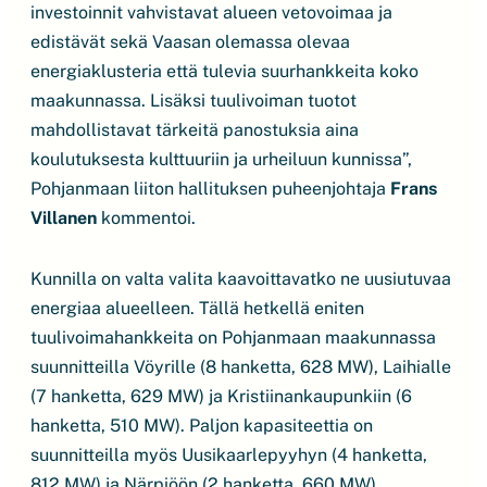
investoinnit vahvistavat alueen vetovoimaa ja
edistävät sekä Vaasan olemassa olevaa
energiaklusteria että tulevia suurhankkeita koko
maakunnassa. Lisäksi tuulivoiman tuotot
mahdollistavat tärkeitä panostuksia aina
koulutuksesta kulttuuriin ja urheiluun kunnissa”,
Pohjanmaan liiton hallituksen puheenjohtaja
Frans
Villanen
kommentoi.
Kunnilla on valta valita kaavoittavatko ne uusiutuvaa
energiaa alueelleen. Tällä hetkellä eniten
tuulivoimahankkeita on Pohjanmaan maakunnassa
suunnitteilla Vöyrille (8 hanketta, 628 MW), Laihialle
(7 hanketta, 629 MW) ja Kristiinankaupunkiin (6
hanketta, 510 MW). Paljon kapasiteettia on
suunnitteilla myös Uusikaarlepyyhyn (4 hanketta,
812 MW) ja Närpiöön (2 hanketta, 660 MW).