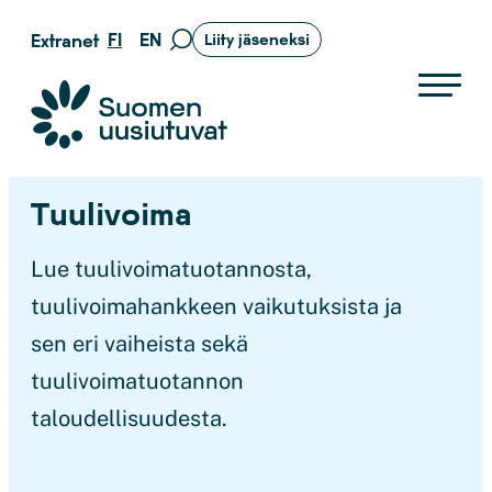
Siirry
FI
EN
Extranet
Liity jäseneksi
Siirry
suoraan
hakusivulle
sisältöön
Suomen uusiutuvat ry
Tuulivoima
Lue tuulivoimatuotannosta,
tuulivoimahankkeen vaikutuksista ja
sen eri vaiheista sekä
tuulivoimatuotannon
taloudellisuudesta.