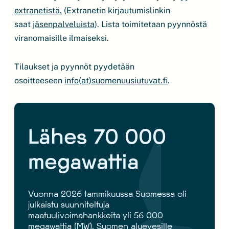
extranetistä.
(Extranetin kirjautumislinkin
saat
jäsenpalveluista
). Lista toimitetaan pyynnöstä
viranomaisille ilmaiseksi.
Tilaukset ja pyynnöt pyydetään
osoitteeseen
info(at)suomenuusiutuvat.fi
.
Lähes 70 000
megawattia
Vuonna 2026 tammikuussa Suomessa oli
julkaistu suunniteltuja
maatuulivoimahankkeita yli 56 000
megawattia (MW). Suomen aluevesille