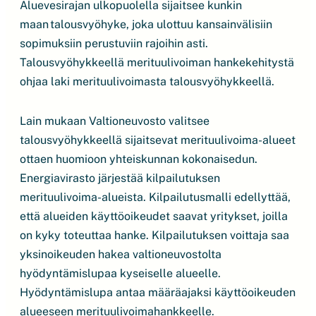
Aluevesirajan ulkopuolella sijaitsee kunkin
maan talousvyöhyke, joka ulottuu kansainvälisiin
sopimuksiin perustuviin rajoihin asti.
Talousvyöhykkeellä merituulivoiman hankekehitystä
ohjaa laki merituulivoimasta talousvyöhykkeellä.
Lain mukaan Valtioneuvosto valitsee
talousvyöhykkeellä sijaitsevat merituulivoima-alueet
ottaen huomioon yhteiskunnan kokonaisedun.
Energiavirasto järjestää kilpailutuksen
merituulivoima-alueista. Kilpailutusmalli edellyttää,
että alueiden käyttöoikeudet saavat yritykset, joilla
on kyky toteuttaa hanke. Kilpailutuksen voittaja saa
yksinoikeuden hakea valtioneuvostolta
hyödyntämislupaa kyseiselle alueelle.
Hyödyntämislupa antaa määräajaksi käyttöoikeuden
alueeseen merituulivoimahankkeelle.