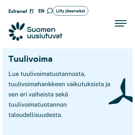
Siirry
FI
EN
Extranet
Liity jäseneksi
Siirry
suoraan
hakusivulle
sisältöön
Suomen uusiutuvat ry
Tuulivoima
Lue tuulivoimatuotannosta,
tuulivoimahankkeen vaikutuksista ja
sen eri vaiheista sekä
tuulivoimatuotannon
taloudellisuudesta.