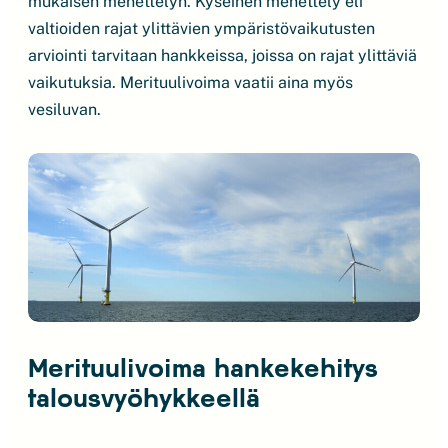
mukaisen menettelyn. Kyseinen menettely eli
valtioiden rajat ylittävien ympäristövaikutusten
arviointi tarvitaan hankkeissa, joissa on rajat ylittäviä
vaikutuksia. Merituulivoima vaatii aina myös
vesiluvan.
Merituulivoima hankekehitys
talousvyöhykkeellä