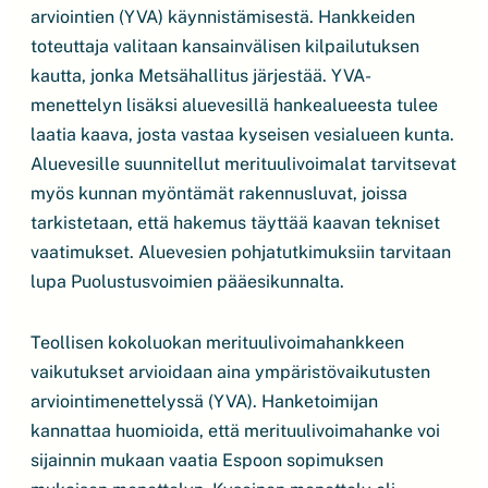
arviointien (YVA) käynnistämisestä. Hankkeiden
toteuttaja valitaan kansainvälisen kilpailutuksen
kautta, jonka Metsähallitus järjestää. YVA-
menettelyn lisäksi aluevesillä hankealueesta tulee
laatia kaava, josta vastaa kyseisen vesialueen kunta.
Aluevesille suunnitellut merituulivoimalat tarvitsevat
myös kunnan myöntämät rakennusluvat, joissa
tarkistetaan, että hakemus täyttää kaavan tekniset
vaatimukset. Aluevesien pohjatutkimuksiin tarvitaan
lupa Puolustusvoimien pääesikunnalta.
Teollisen kokoluokan merituulivoimahankkeen
vaikutukset arvioidaan aina ympäristövaikutusten
arviointimenettelyssä (YVA). Hanketoimijan
kannattaa huomioida, että merituulivoimahanke voi
sijainnin mukaan vaatia Espoon sopimuksen