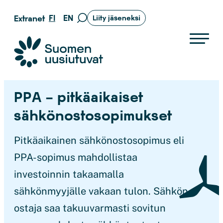
Siirry
FI
EN
Extranet
Liity jäseneksi
Siirry
suoraan
hakusivulle
sisältöön
Suomen uusiutuvat ry
PPA – pitkäaikaiset
sähkönostosopimukset
Pitkäaikainen sähkönostosopimus eli
PPA-sopimus mahdollistaa
investoinnin takaamalla
sähkönmyyjälle vakaan tulon. Sähkön
ostaja saa takuuvarmasti sovitun