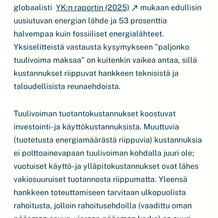
globaalisti
YK:n raportin (2025)
mukaan edullisin
uusiutuvan energian lähde ja 53 prosenttia
halvempaa kuin fossiiliset energialähteet.
Yksiselitteistä vastausta kysymykseen ”paljonko
tuulivoima maksaa” on kuitenkin vaikea antaa, sillä
kustannukset riippuvat hankkeen teknisistä ja
taloudellisista reunaehdoista.
Tuulivoiman tuotantokustannukset koostuvat
investointi- ja käyttökustannuksista. Muuttuvia
(tuotetusta energiamäärästä riippuvia) kustannuksia
ei polttoainevapaan tuulivoiman kohdalla juuri ole;
vuotuiset käyttö- ja ylläpitokustannukset ovat lähes
vakiosuuruiset tuotannosta riippumatta. Yleensä
hankkeen toteuttamiseen tarvitaan ulkopuolista
rahoitusta, jolloin rahoitusehdoilla (vaadittu oman