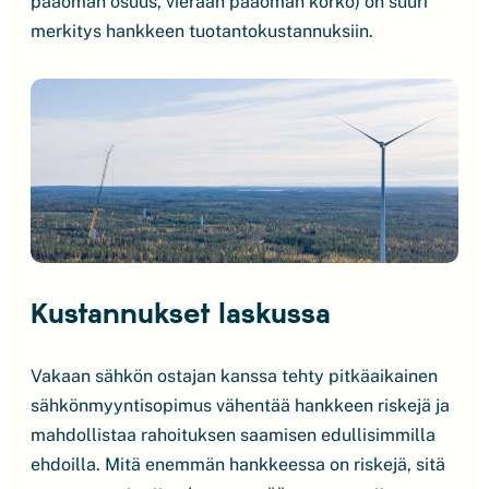
pääoman osuus, vieraan pääoman korko) on suuri
merkitys hankkeen tuotantokustannuksiin.
Kustannukset laskussa
Vakaan sähkön ostajan kanssa tehty pitkäaikainen
sähkönmyyntisopimus vähentää hankkeen riskejä ja
mahdollistaa rahoituksen saamisen edullisimmilla
ehdoilla. Mitä enemmän hankkeessa on riskejä, sitä