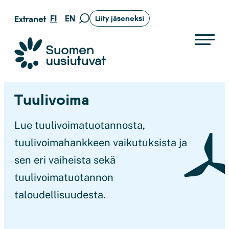
Siirry
FI
EN
Extranet
Liity jäseneksi
Siirry
suoraan
hakusivulle
sisältöön
Suomen uusiutuvat ry
Tuulivoima
Lue tuulivoimatuotannosta,
tuulivoimahankkeen vaikutuksista ja
sen eri vaiheista sekä
tuulivoimatuotannon
taloudellisuudesta.