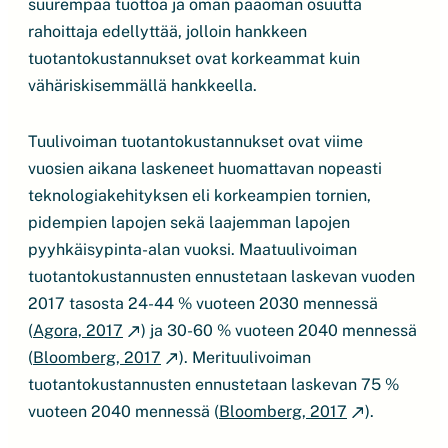
suurempaa tuottoa ja oman pääoman osuutta
rahoittaja edellyttää, jolloin hankkeen
tuotantokustannukset ovat korkeammat kuin
vähäriskisemmällä hankkeella.
Tuulivoiman tuotantokustannukset ovat viime
vuosien aikana laskeneet huomattavan nopeasti
teknologiakehityksen eli korkeampien tornien,
pidempien lapojen sekä laajemman lapojen
pyyhkäisypinta-alan vuoksi. Maatuulivoiman
tuotantokustannusten ennustetaan laskevan vuoden
2017 tasosta 24-44 % vuoteen 2030 mennessä
(
Agora, 2017
) ja 30-60 % vuoteen 2040 mennessä
(
Bloomberg, 2017
). Merituulivoiman
tuotantokustannusten ennustetaan laskevan 75 %
vuoteen 2040 mennessä (
Bloomberg, 2017
).