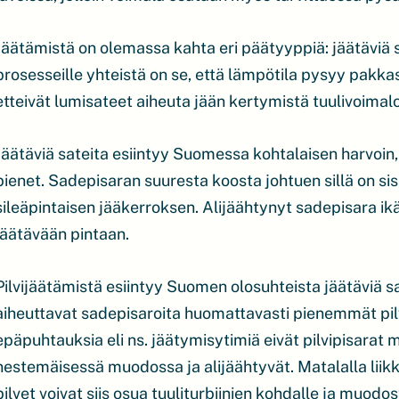
Jäätämistä on olemassa kahta eri päätyyppiä: jäätäviä 
prosesseille yhteistä on se, että lämpötila pysyy pakk
etteivät lumisateet aiheuta jään kertymistä tuulivoimalo
Jäätäviä sateita esiintyy Suomessa kohtalaisen harvoin,
pienet. Sadepisaran suuresta koosta johtuen sillä on si
sileäpintaisen jääkerroksen. Alijäähtynyt sadepisara ikä
jäätävään pintaan.
Pilvijäätämistä esiintyy Suomen olosuhteista jäätäviä 
aiheuttavat sadepisaroita huomattavasti pienemmät pilvip
epäpuhtauksia eli ns. jäätymisytimiä eivät pilvipisarat 
nestemäisessä muodossa ja alijäähtyvät. Matalalla liik
pilvet voivat siis osua tuuliturbiinien kohdalle ja muodos