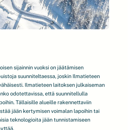
joisen sijainnin vuoksi on jäätämisen
stoja suunniteltaessa, joskin Ilmatieteen
häisesti. Ilmatieteen laitoksen julkaiseman
nko odotettavissa, että suunnitellulla
ihin. Tällaisille alueille rakennettaviin
stää jään kertymisen voimalan lapoihin tai
isia teknologioita jään tunnistamiseen
äyttää.