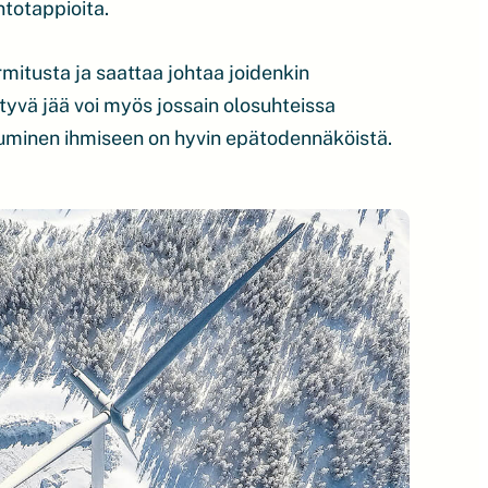
ntotappioita.
itusta ja saattaa johtaa joidenkin
vä jää voi myös jossain olosuhteissa
osuminen ihmiseen on hyvin epätodennäköistä.