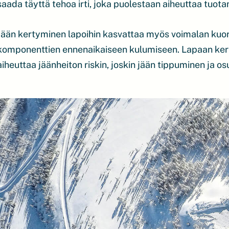
saada täyttä tehoa irti, joka puolestaan aiheuttaa tuota
Jään kertyminen lapoihin kasvattaa myös voimalan kuorm
komponenttien ennenaikaiseen kulumiseen. Lapaan kerty
aiheuttaa jäänheiton riskin, joskin jään tippuminen ja 