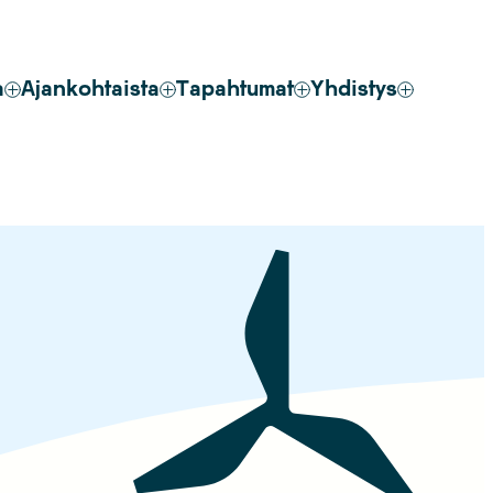
a
Ajankohtaista
Tapahtumat
Yhdistys