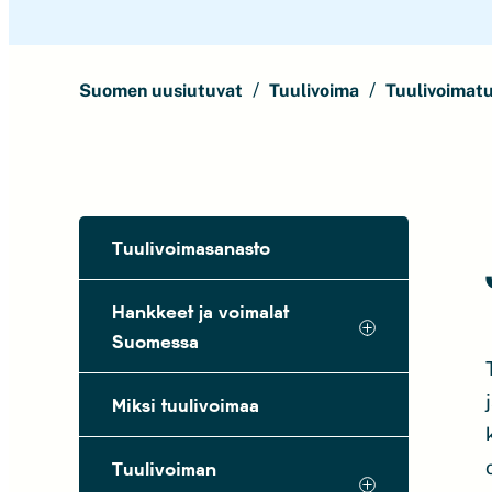
Suomen uusiutuvat
Tuulivoima
Tuulivoimat
Tuulivoimasanasto
Hankkeet ja voimalat
Suomessa
Miksi tuulivoimaa
Tuulivoiman