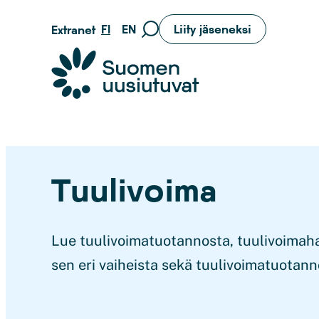
Siirry
FI
EN
Liity jäseneksi
Extranet
Siirry
suoraan
hakusivulle
sisältöön
Suomen uusiutuvat ry
Tuulivoima
Lue tuulivoimatuotannosta, tuulivoimah
sen eri vaiheista sekä tuulivoimatuotann