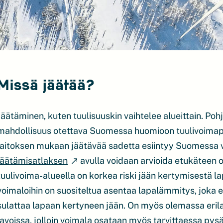
Missä jäätää?
Jäätäminen, kuten tuulisuuskin vaihtelee alueittain. Poh
mahdollisuus otettava Suomessa huomioon tuulivoimapui
laitoksen mukaan jäätävää sadetta esiintyy Suomessa vä
jäätämisatlaksen
avulla voidaan arvioida etukäteen o
tuulivoima-alueella on korkea riski jään kertymisestä lapo
voimaloihin on suositeltua asentaa lapalämmitys, joka e
sulattaa lapaan kertyneen jään. On myös olemassa erila
lavoissa, jolloin voimala osataan myös tarvittaessa pys