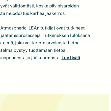
yvät välittömästi, koska pilvipisaroiden
osta muodostuu karhea jääkerros.
 Atmospheric, LEAn tutkijat ovat tutkineet
a jäätämisprosesseja. Tutkimuksen tuloksena
telmä, joka voi tarjota arvokasta tietoa
estelmä pystyy tuottamaan tietoa
isnopeudesta ja jääkuormasta.
Lue lisää