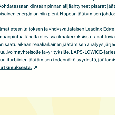
Kohdatessaan kiinteän pinnan alijäähtyneet pisarat jäät
sisäinen energia on niin pieni. Nopean jäätymisen johd
Ilmatieteen laitoksen ja yhdysvaltalaisen Leading Edge
maanpintaa lähellä olevissa ilmakerroksissa tapahtuvi
on saatu aikaan reaaliaikainen jäätämisen analyysijärjes
tuulivoimayhteisölle ja -yrityksille. LAPS-LOWICE- järj
tuuliturbiinien jäätämisen todennäköisyydestä, jäätäm
tutkimuksesta.