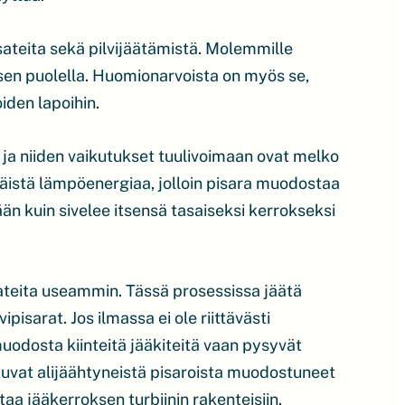
sateita sekä pilvijäätämistä. Molemmille
asen puolella. Huomionarvoista on myös se,
iden lapoihin.
 ja niiden vaikutukset tuulivoimaan ovat melko
säistä lämpöenergiaa, jolloin pisara muodostaa
än kuin sivelee itsensä tasaiseksi kerrokseksi
sateita useammin. Tässä prosessissa jäätä
isarat. Jos ilmassa ei ole riittävästi
muodosta kiinteitä jääkiteitä vaan pysyvät
kuvat alijäähtyneistä pisaroista muodostuneet
taa jääkerroksen turbiinin rakenteisiin.