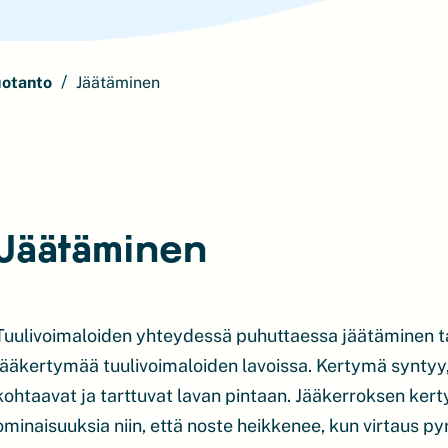
uotanto
Jäätäminen
Jäätäminen
Tuulivoimaloiden yhteydessä puhuttaessa jäätäminen ta
jääkertymää tuulivoimaloiden lavoissa. Kertymä syntyy,
kohtaavat ja tarttuvat lavan pintaan. Jääkerroksen ker
ominaisuuksia niin, että noste heikkenee, kun virtaus py