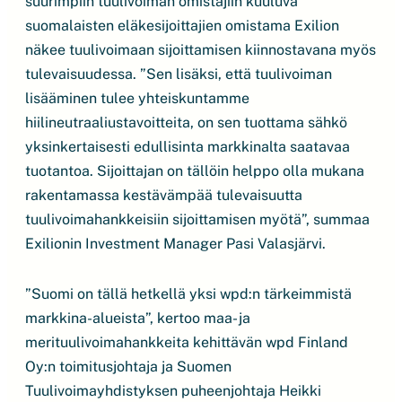
suurimpiin tuulivoiman omistajiin kuuluva
suomalaisten eläkesijoittajien omistama Exilion
näkee tuulivoimaan sijoittamisen kiinnostavana myös
tulevaisuudessa. ”Sen lisäksi, että tuulivoiman
lisääminen tulee yhteiskuntamme
hiilineutraaliustavoitteita, on sen tuottama sähkö
yksinkertaisesti edullisinta markkinalta saatavaa
tuotantoa. Sijoittajan on tällöin helppo olla mukana
rakentamassa kestävämpää tulevaisuutta
tuulivoimahankkeisiin sijoittamisen myötä”, summaa
Exilionin Investment Manager Pasi Valasjärvi.
”Suomi on tällä hetkellä yksi wpd:n tärkeimmistä
markkina-alueista”, kertoo maa- ja
merituulivoimahankkeita kehittävän wpd Finland
Oy:n toimitusjohtaja ja Suomen
Tuulivoimayhdistyksen puheenjohtaja Heikki