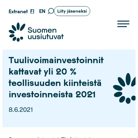
Siirry
FI
EN
Extranet
Liity jäseneksi
Siirry
suoraan
hakusivulle
sisältöön
Suomen uusiutuvat ry
Tuulivoimainvestoinnit
kattavat yli 20 %
teollisuuden kiinteistä
investoinneista 2021
8.6.2021