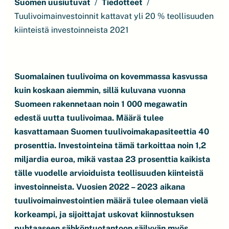
Suomen uusiutuvat
Tiedotteet
Tuulivoimainvestoinnit kattavat yli 20 % teollisuuden
kiinteistä investoinneista 2021
Suomalainen tuulivoima on kovemmassa kasvussa
kuin koskaan aiemmin, sillä kuluvana vuonna
Suomeen rakennetaan noin 1 000 megawatin
edestä uutta tuulivoimaa. Määrä tulee
kasvattamaan Suomen tuulivoimakapasiteettia 40
prosenttia. Investointeina tämä tarkoittaa noin 1,2
miljardia euroa, mikä vastaa 23 prosenttia kaikista
tälle vuodelle arvioiduista teollisuuden kiinteistä
investoinneista. Vuosien 2022 – 2023 aikana
tuulivoimainvestointien määrä tulee olemaan vielä
korkeampi, ja sijoittajat uskovat kiinnostuksen
puhtaaseen sähköntuotantoon säilyvän myös