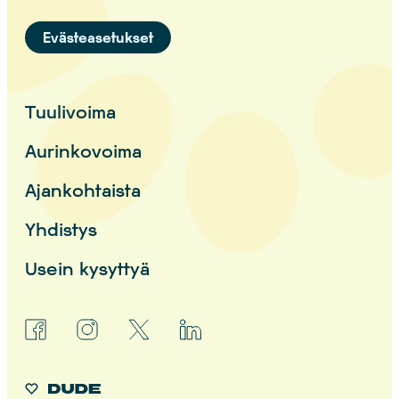
Evästeasetukset
Tuulivoima
Aurinkovoima
Ajankohtaista
Yhdistys
Usein kysyttyä
facebook
instagram
x
linkedin