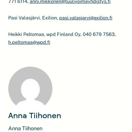
771 6114,
anni.mikkonen@tuulivoimayhdistys.fi
Pasi Valasjärvi, Exilion,
pasi.valasjarvi@exilion.fi
Heikki Peltomaa, wpd Finland Oy, 040 679 7563,
h.peltomaa@wpd.fi
Anna Tiihonen
Anna Tiihonen