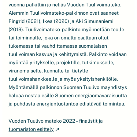
vuonna palkittiin jo neljäs Vuoden Tuulivoimateko.
Aiemmin Tuulivoimateko-palkinnon ovat saaneet
Fingrid (2021), Ikea (2020) ja Aki Simunaniemi
(2019). Tuulivoimateko-palkinto myönnetään teolle
tai toiminnalle, joka on omalta osaltaan ollut
tukemassa tai vauhdittamassa suomalaisen
tuulivoiman kasvua ja kehittymistä. Palkinto voidaan
myöntää yritykselle, projektille, tutkimukselle,
viranomaiselle, kunnalle tai tietylle
tuulivoimahankkeelle ja myös yksityishenkilölle.
Myöntämällä palkinnon Suomen Tuulivoimayhdistys
haluaa nostaa esille Suomen energiaomavaraisuutta
ja puhdasta energiantuotantoa edistävää toimintaa.
Vuoden Tuulivoimateko 2022 – finalistit ja
tuomariston esittely