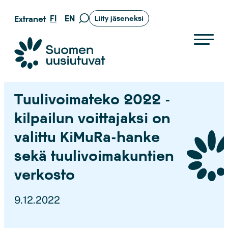
Siirry
FI
EN
Extranet
Liity jäseneksi
Siirry
suoraan
hakusivulle
sisältöön
Suomen uusiutuvat ry
Tuulivoimateko 2022 -
kilpailun voittajaksi on
valittu KiMuRa-hanke
sekä tuulivoimakuntien
verkosto
9.12.2022