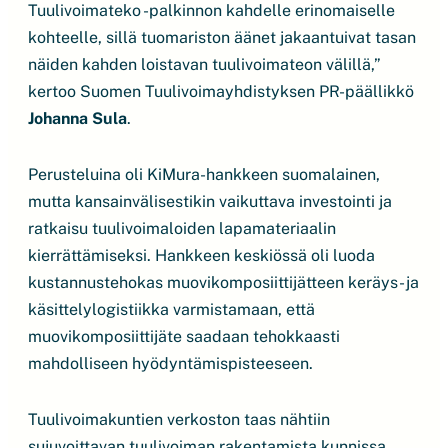
Tuulivoimateko -palkinnon kahdelle erinomaiselle
kohteelle, sillä tuomariston äänet jakaantuivat tasan
näiden kahden loistavan tuulivoimateon välillä,”
kertoo Suomen Tuulivoimayhdistyksen PR-päällikkö
Johanna Sula
.
Perusteluina oli KiMura-hankkeen suomalainen,
mutta kansainvälisestikin vaikuttava investointi ja
ratkaisu tuulivoimaloiden lapamateriaalin
kierrättämiseksi. Hankkeen keskiössä oli luoda
kustannustehokas muovikomposiittijätteen keräys- ja
käsittelylogistiikka varmistamaan, että
muovikomposiittijäte saadaan tehokkaasti
mahdolliseen hyödyntämispisteeseen.
Tuulivoimakuntien verkoston taas nähtiin
sujuvoittavan tuulivoiman rakentamista kunnissa,