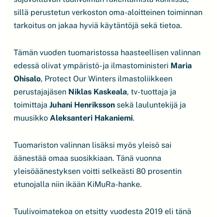
sillä perustetun verkoston oma-aloitteinen toiminnan
tarkoitus on jakaa hyviä käytäntöjä sekä tietoa.
Tämän vuoden tuomaristossa haasteellisen valinnan
edessä olivat ympäristö- ja ilmastoministeri
Maria
Ohisalo
, Protect Our Winters ilmastoliikkeen
perustajajäsen
Niklas Kaskeala
, tv-tuottaja ja
toimittaja
Juhani Henriksson
sekä lauluntekijä ja
muusikko
Aleksanteri Hakaniemi
.
Tuomariston valinnan lisäksi myös yleisö sai
äänestää omaa suosikkiaan. Tänä vuonna
yleisöäänestyksen voitti selkeästi 80 prosentin
etunojalla niin ikään KiMuRa-hanke.
Tuulivoimatekoa on etsitty vuodesta 2019 eli tänä