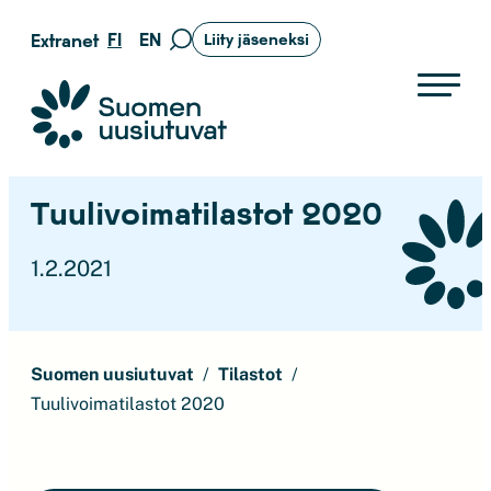
Siirry
FI
EN
Extranet
Liity jäseneksi
Siirry
suoraan
hakusivulle
sisältöön
Suomen uusiutuvat ry
Tuulivoimatilastot 2020
1.2.2021
Suomen uusiutuvat
Tilastot
Tuulivoimatilastot 2020