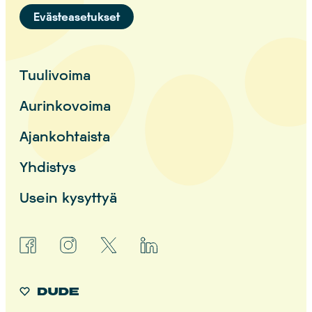
Evästeasetukset
Tuulivoima
Aurinkovoima
Ajankohtaista
Yhdistys
Usein kysyttyä
facebook
instagram
x
linkedin