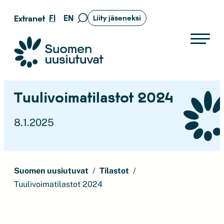
Siirry
FI
EN
Extranet
Liity jäseneksi
Siirry
suoraan
hakusivulle
sisältöön
Suomen uusiutuvat ry
Tuulivoimatilastot 2024
8.1.2025
Suomen uusiutuvat
Tilastot
Tuulivoimatilastot 2024