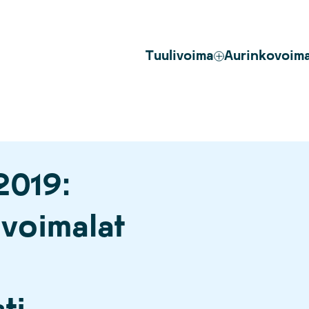
Tuulivoima
Aurinkovoim
2019:
ivoimalat
ti