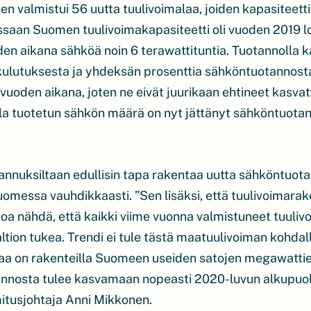
 valmistui 56 uutta tuulivoimalaa, joiden kapasiteett
saan Suomen tuulivoimakapasiteetti oli vuoden 2019 
oden aikana sähköä noin 6 terawattituntia. Tuotannolla
ulutuksesta ja yhdeksän prosenttia sähköntuotannosta
vuoden aikana, joten ne eivät juurikaan ehtineet kasva
la tuotetun sähkön määrä on nyt jättänyt sähköntuotann
annuksiltaan edullisin tapa rakentaa uutta sähköntuot
omessa vauhdikkaasti. ”Sen lisäksi, että tuulivoimara
oa nähdä, että kaikki viime vuonna valmistuneet tuuliv
ltion tukea. Trendi ei tule tästä maatuulivoiman kohda
aa on rakenteilla Suomeen useiden satojen megawattie
nosta tulee kasvamaan nopeasti 2020-luvun alkupuol
itusjohtaja Anni Mikkonen.