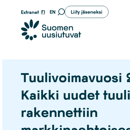
Siirry
FI
EN
Liity jäseneksi
Extranet
Siirry
suoraan
hakusivulle
sisältöön
Suomen uusiutuvat ry
Tuulivoimavuosi 
Kaikki uudet tuul
rakennettiin
markkinaehtoises