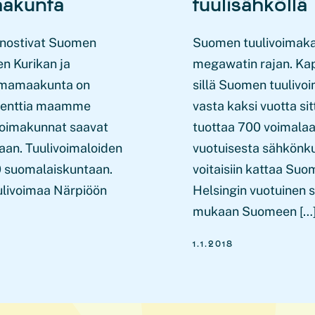
aakunta
tuulisähköllä
 nostivat Suomen
Suomen tuulivoimakap
en Kurikan ja
megawatin rajan. Kap
oimamaakunta on
sillä Suomen tuulivoi
osenttia maamme
vasta kaksi vuotta si
ivoimakunnat saavat
tuottaa 700 voimalaa,
taan. Tuulivoimaloiden
vuotuisesta sähkönku
70 suomalaiskuntaan.
voitaisiin kattaa S
ulivoimaa Närpiöön
Helsingin vuotuinen 
mukaan Suomeen […
1.1.2018