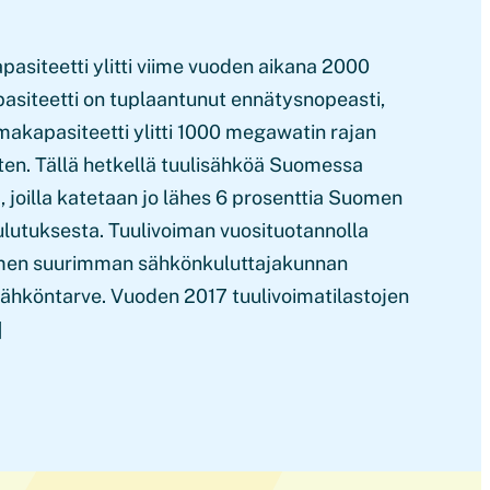
asiteetti ylitti viime vuoden aikana 2000
asiteetti on tuplaantunut ennätysnopeasti,
makapasiteetti ylitti 1000 megawatin rajan
tten. Tällä hetkellä tuulisähköä Suomessa
 joilla katetaan jo lähes 6 prosenttia Suomen
lutuksesta. Tuulivoiman vuosituotannolla
uomen suurimman sähkönkuluttajakunnan
sähköntarve. Vuoden 2017 tuulivoimatilastojen
]