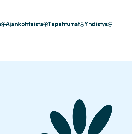
a
Ajankohtaista
Tapahtumat
Yhdistys