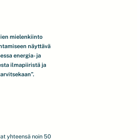
ien mielenkiinto
entamiseen näyttävä
essa energia- ja
sta ilmapiiristä ja
tarvitsekaan”.
vat yhteensä noin 50