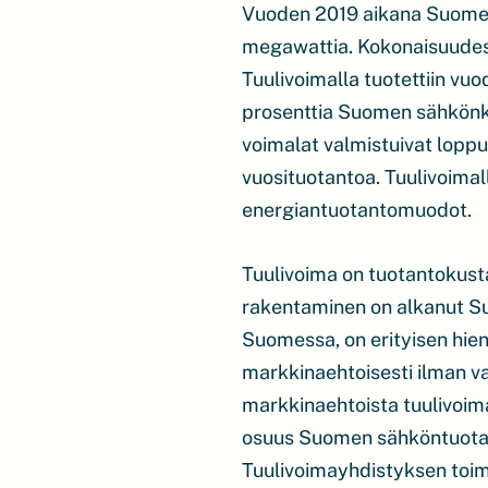
Vuoden 2019 aikana Suomeen
megawattia. Kokonaisuudes
Tuulivoimalla tuotettiin vu
prosenttia Suomen sähkönk
voimalat valmistuivat loppu
vuosituotantoa. Tuulivoimal
energiantuotantomuodot.
Tuulivoima on tuotantokust
rakentaminen on alkanut Su
Suomessa, on erityisen hien
markkinaehtoisesti ilman va
markkinaehtoista tuulivoim
osuus Suomen sähköntuotan
Tuulivoimayhdistyksen toim