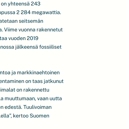
i on yhteensä 243
lopussa 2 284 megawattia.
 katetaan seitsemän
. Viime vuonna rakennetut
ttaa vuoden 2019
ossa jälkeensä fossiiliset
antoa ja markkinaehtoinen
kentaminen on taas jatkunut
oimalat on rakennettu
lla muuttumaan, vaan uutta
n edestä. Tuulivoiman
ella”, kertoo Suomen