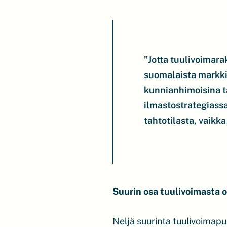
”Jotta tuulivoimara
suomalaista markki
kunnianhimoisina ta
ilmastostrategiassa.
tahtotilasta, vaikk
Suurin osa tuulivoimasta
Neljä suurinta tuulivoimapu