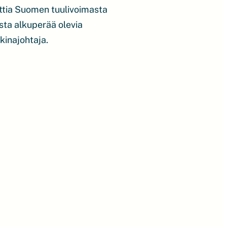
ttia Suomen tuulivoimasta
ta alkuperää olevia
kinajohtaja.