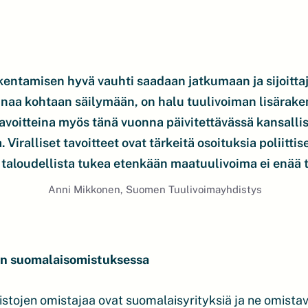
kentamisen hyvä vauhti saadaan jatkumaan ja sijoittaj
naa kohtaan säilymään, on halu tuulivoiman lisärak
voitteina myös tänä vuonna päivitettävässä kansallis
 Viralliset tavoitteet ovat tärkeitä osoituksia poliittise
a taloudellista tukea etenkään maatuulivoima ei enää 
Anni Mikkonen, Suomen Tuulivoimayhdistys
 on suomalaisomistuksessa
istojen omistajaa ovat suomalaisyrityksiä ja ne omista