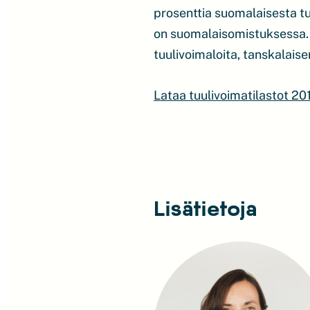
prosenttia suomalaisesta t
on suomalaisomistuksessa. 
tuulivoimaloita, tanskalais
Lataa tuulivoimatilastot 20
Lisätietoja