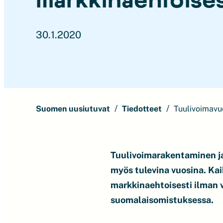
30.1.2020
Suomen uusiutuvat
Tiedotteet
Tuulivoimavuo
Tuulivoimarakentaminen ja
myös tulevina vuosina. Ka
markkinaehtoisesti ilman v
suomalaisomistuksessa.