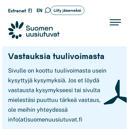
Siirry
FI
EN
Extranet
Liity jäseneksi
Siirry
suoraan
hakusivulle
sisältöön
Suomen uusiutuvat ry
Vastauksia tuulivoimasta
Sivulle on koottu tuulivoimasta usein
kysyttyjä kysymyksiä. Jos et löydä
vastausta kysymykseesi tai sivulta
mielestäsi puuttuu tärkeä vastaus,
ole meihin yhteydessä
info(at)suomenuusiutuvat.fi