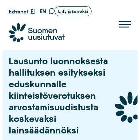
Siirry
FI
EN
Extranet
Liity jäseneksi
Siirry
suoraan
hakusivulle
sisältöön
Suomen uusiutuvat ry
Lausunto luonnoksesta
hallituksen esitykseksi
eduskunnalle
kiinteistöverotuksen
arvostamisuudistusta
koskevaksi
lainsäädännöksi