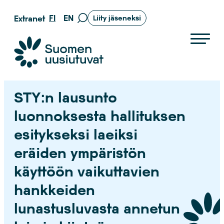
Siirry
FI
EN
Extranet
Liity jäseneksi
Siirry
suoraan
hakusivulle
sisältöön
Suomen uusiutuvat ry
STY:n lausunto
luonnoksesta hallituksen
esitykseksi laeiksi
eräiden ympäristön
käyttöön vaikuttavien
hankkeiden
lunastusluvasta annetun