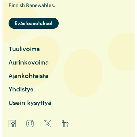
Finnish Renewables.
Evästeasetukset
Tuulivoima
Aurinkovoima
Ajankohtaista
Yhdistys
Usein kysyttyä
facebook
instagram
x
linkedin