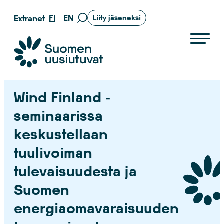
Siirry
FI
EN
Extranet
Liity jäseneksi
Siirry
suoraan
hakusivulle
sisältöön
Suomen uusiutuvat ry
Wind Finland -
seminaarissa
keskustellaan
tuulivoiman
tulevaisuudesta ja
Suomen
energiaomavaraisuuden