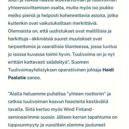
yhteensovittamisen osalta, mutta myös iso joukko
melko pieniä ja helposti kohennettavia asioita, jotka
kuitenkin ovat vaikutuksiltaan merkittäviä.
Olennaista on, että uudistukset ovat maltillisia ja
harkittuja – äkkinäisiä suuret muutokset ovat
tarpeettomia ja vaarallisia tilanteessa, jossa luvitus
jo isossa kuvassa toimii hyvin. Tuulivoima on jo nyt
erittäin kattavasti säädeltyä”, Suomen
Tuulivoimayhdistyksen operatiivinen johtaja
Heidi
Paalatie
sanoo.
”Alalla haluamme puhaltaa ”yhteen roottoriin” ja
ratkoa tuulivoiman kasvun haasteita kestävällä
tavalla. Siitä kertoo myös Wind Finland -
seminaarimme suosio. Jälleen kerran tapahtuma on
loppuunmyyty ja vuosittain olemme joutuneet