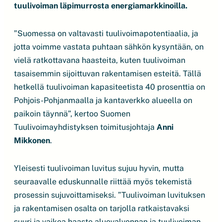
tuulivoiman läpimurrosta energiamarkkinoilla.
”Suomessa on valtavasti tuulivoimapotentiaalia, ja
jotta voimme vastata puhtaan sähkön kysyntään, on
vielä ratkottavana haasteita, kuten tuulivoiman
tasaisemmin sijoittuvan rakentamisen esteitä. Tällä
hetkellä tuulivoiman kapasiteetista 40 prosenttia on
Pohjois-Pohjanmaalla ja kantaverkko alueella on
paikoin täynnä”, kertoo Suomen
Tuulivoimayhdistyksen toimitusjohtaja
Anni
Mikkonen
.
Yleisesti tuulivoiman luvitus sujuu hyvin, mutta
seuraavalle eduskunnalle riittää myös tekemistä
prosessin sujuvoittamiseksi. ”Tuulivoiman luvituksen
ja rakentamisen osalta on tarjolla ratkaistavaksi
suuri ja vaikea haaste aluevalvonnan ja tuulivoiman