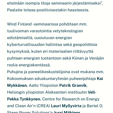
etsimään isompia tiloja seminaarin järjestämiseksi”,
Paalatie toteaa positiivisestakin haasteesta.
Wind Finland -seminaarissa pohditaan mm.
tuulivoiman varastointia vetyteknologian
edistämisellä, uusiutuvan energian
kyberturvallisuuden hallintaa sekä geopoliittisia
kysymyksiä, kuten eri materiaalien riittävyyttä
puhtaan energian tuotantoon sekä Kiinan ja Venäjän
roolia energiakentässä.
Puhujina ja paneelikeskustelijoina ovat mukana mm.
Kokoomuksen eduskuntaryhmän puheenjohtaja
Kai
Mykkänen
, Aalto Yliopiston
Patrik Granvik
,
Helsingin yliopiston Aleksanteri-instituutin
Veli-
Pekka Tynkkynen
, Centre for Research on Energy
and Clean Air’n (CREA)
Lauri Myllyvirta
ja Bertel O.
Steen Power Solutions’n
Jussi Mäkinen
.