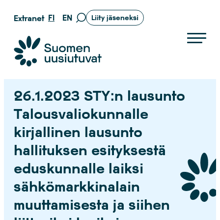
Siirry
FI
EN
Extranet
Liity jäseneksi
Siirry
suoraan
hakusivulle
sisältöön
Suomen uusiutuvat ry
26.1.2023 STY:n lausunto
Talousvaliokunnalle
kirjallinen lausunto
hallituksen esityksestä
eduskunnalle laiksi
sähkömarkkinalain
muuttamisesta ja siihen