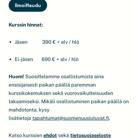
Ilmoittaudu
Kurssin hinnat:
Jäsen
390 € + alv / hlö
Ei-jäsen 690 € + alv / hlö
Huom!
Suosittelemme osallistumista aina
ensisijaisesti paikan päällä paremman
kurssikokemuksen sekä vuorovaikutteisuuden
takaamiseksi. Mikäli osallistuminen paikan päällä on
mahdotonta, kysy
lisätietoja
tapahtumat@suomenuusiutuvat.fi
.
Katso kurssien
ehdot
sekä
tietosuojaseloste