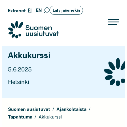
Siirry
FI
EN
Extranet
Liity jäseneksi
Siirry
suoraan
hakusivulle
sisältöön
Suomen uusiutuvat ry
Akkukurssi
5.6.2025
Helsinki
Suomen uusiutuvat
Ajankohtaista
Tapahtuma
Akkukurssi