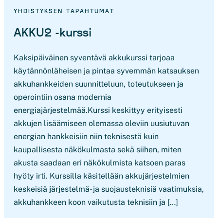
YHDISTYKSEN TAPAHTUMAT
AKKU2 -kurssi
Kaksipäiväinen syventävä akkukurssi tarjoaa
käytännönläheisen ja pintaa syvemmän katsauksen
akkuhankkeiden suunnitteluun, toteutukseen ja
operointiin osana modernia
energiajärjestelmää.Kurssi keskittyy erityisesti
akkujen lisäämiseen olemassa oleviin uusiutuvan
energian hankkeisiin niin teknisestä kuin
kaupallisesta näkökulmasta sekä siihen, miten
akusta saadaan eri näkökulmista katsoen paras
hyöty irti. Kurssilla käsitellään akkujärjestelmien
keskeisiä järjestelmä- ja suojausteknisiä vaatimuksia,
akkuhankkeen koon vaikutusta teknisiin ja […]