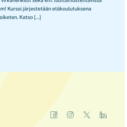
n virkahenkilöt sekä em. luottamustehtävissä
om! Kurssi järjestetään etäkoulutuksena
oiketen. Katso […]
facebook
instagram
x
linkedin