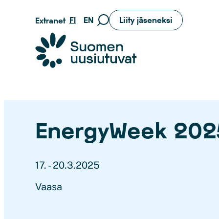
Siirry
FI
EN
Liity jäseneksi
Extranet
Siirry
suoraan
hakusivulle
sisältöön
Suomen uusiutuvat ry
EnergyWeek 202
17. - 20.3.2025
Vaasa