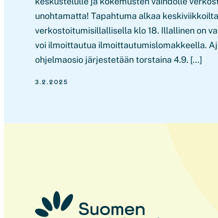
keskustelulle ja kokemusten vaihdolle verkos
unohtamatta! Tapahtuma alkaa keskiviikkoilta
verkostoitumisillallisella klo 18. Illallinen on v
voi ilmoittautua ilmoittautumislomakkeella. A
ohjelmaosio järjestetään torstaina 4.9. […]
3.2.2025