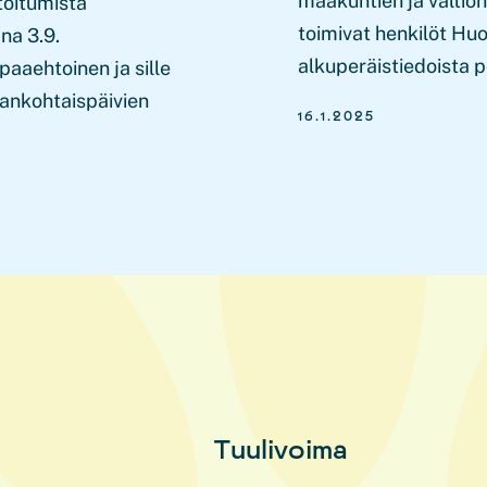
maakuntien ja valtio
toitumista
toimivat henkilöt Hu
na 3.9.
alkuperäistiedoista p
apaaehtoinen ja sille
jankohtaispäivien
16.1.2025
Tuulivoima