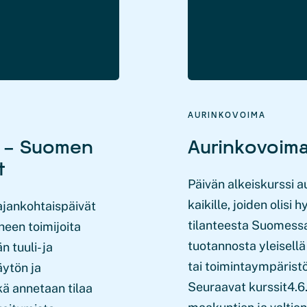
AURINKOVOIMA
5 – Suomen
Aurinkovoima
t
Päivän alkeiskurssi a
kaikille, joiden olisi
ajankohtaispäivät
tilanteesta Suomess
heen toimijoita
tuotannosta yleisellä 
 tuuli- ja
tai toimintaympäristö
äytön ja
Seuraavat kurssit4.6
ä annetaan tilaa