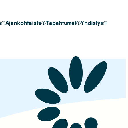
a
Ajankohtaista
Tapahtumat
Yhdistys