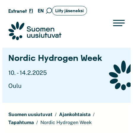
Siirry
FI
EN
Extranet
Liity jäseneksi
Siirry
suoraan
hakusivulle
sisältöön
Suomen uusiutuvat ry
Nordic Hydrogen Week
10. - 14.2.2025
Oulu
Suomen uusiutuvat
Ajankohtaista
Tapahtuma
Nordic Hydrogen Week